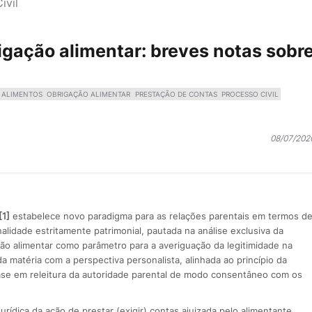
ivil
igação alimentar: breves notas sobr
S ALIMENTOS
OBRIGAÇÃO ALIMENTAR
PRESTAÇÃO DE CONTAS
PROCESSO CIVIL
08/07/202
[1]
estabelece novo paradigma para as relações parentais em termos d
lidade estritamente patrimonial, pautada na análise exclusiva da
ação alimentar como parâmetro para a averiguação da legitimidade na
a matéria com a perspectiva personalista, alinhada ao princípio da
se em releitura da autoridade parental de modo consentâneo com os
urídica da ação de prestar (exigir) contas ajuizada pelo alimentante