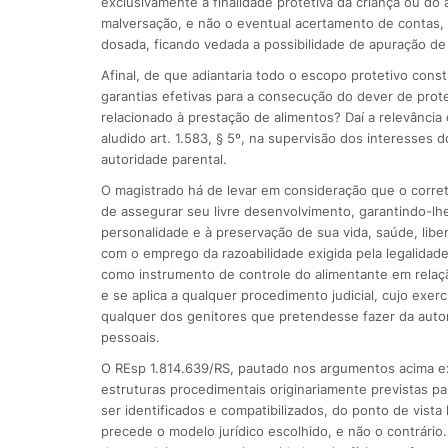
exclusivamente a finalidade protetiva da criança ou do 
malversação, e não o eventual acertamento de contas, 
dosada, ficando vedada a possibilidade de apuração de c
Afinal, de que adiantaria todo o escopo protetivo cons
garantias efetivas para a consecução do dever de prot
relacionado à prestação de alimentos? Daí a relevância 
aludido art. 1.583, § 5º, na supervisão dos interesses 
autoridade parental.
O magistrado há de levar em consideração que o corr
de assegurar seu livre desenvolvimento, garantindo-lhe
personalidade e à preservação de sua vida, saúde, libe
com o emprego da razoabilidade exigida pela legalidade 
como instrumento de controle do alimentante em relação
e se aplica a qualquer procedimento judicial, cujo exe
qualquer dos genitores que pretendesse fazer da autor
pessoais.
O REsp 1.814.639/RS, pautado nos argumentos acima ex
estruturas procedimentais originariamente previstas para
ser identificados e compatibilizados, do ponto de vis
precede o modelo jurídico escolhido, e não o contrári