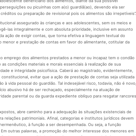
adolescente beneficiário dos alimentos, diante da sua possível
perseguições ou picuinhas com a(o) guardiã(ao), devendo ela ser
réditos ou preparação de revisional pois os alimentos são irrepetíveis”
titucional assegurado às crianças e aos adolescentes, sem os meios e
egê-las integralmente e com absoluta prioridade, inclusive em assunto
da ação de exigir contas, que torna efetiva a linguagem textual do
do menor e prestação de contas em favor do alimentante, cotitular da
eto emprego dos alimentos prestados a menor ou incapaz tem o condão
 as condições materiais e morais essenciais à realização de sua
rdade e integridade psicofísica. Caberá ao magistrado, evidentemente,
constitucional, evitar que a ação de prestação de contas seja utilizada
 à vida pessoal do guardião. Tal indesejável risco, todavia, não é novo
rcício abusivo há de ser rechaçado, especialmente na atuação de
idade parental ou da guarda expediente oblíquo para resgatar rancore
postos, abre caminho para a adequação às situações existenciais de
 relações patrimoniais. Afinal, categorias e institutos jurídicos devem
ta hermenêutico, à função a ser desempenhada. Ou seja, a função
o. Em outras palavras, a promoção do melhor interesse dos menores em