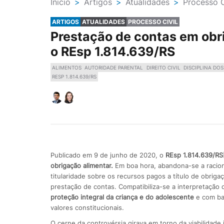
Ínicio
>
Artigos
>
Atualidades
>
Processo C
ARTIGOS
ATUALIDADES
PROCESSO CIVIL
Prestação de contas em obr
o REsp 1.814.639/RS
ALIMENTOS
AUTORIDADE PARENTAL
DIREITO CIVIL
DISCIPLINA DO
RESP 1.814.639/RS
Publicado em 9 de junho de 2020, o
REsp 1.814.639/RS
obrigação alimentar.
Em boa hora, abandona-se a raciona
titularidade sobre os recursos pagos a título de obrig
prestação de contas. Compatibiliza-se a interpretação d
proteção integral da criança e do adolescente
e com ba
valores constitucionais.
O cerne da controvérsia girava em torno da viabilidade j