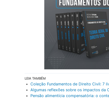
LEIA TAMBÉM
Coleção Fundamentos de Direito Civil: 7 li
Algumas reflexões sobre os impactos da C
Pensão alimentícia compensatória: o cont