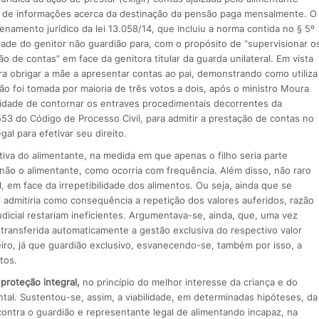
ão de informações acerca da destinação da pensão paga mensalmente. O
namento jurídico da lei 13.058/14, que incluiu a norma contida no § 5º
idade do genitor não guardião para, com o propósito de “supervisionar o
ção de contas” em face da genitora titular da guarda unilateral. Em vista
ra obrigar a mãe a apresentar contas ao pai, demonstrando como utiliza
são foi tomada por maioria de três votos a dois, após o ministro Moura
ssidade de contornar os entraves procedimentais decorrentes da
53 do Código de Processo Civil, para admitir a prestação de contas no
al para efetivar seu direito.
tiva do alimentante, na medida em que apenas o filho seria parte
e não o alimentante, como ocorria com frequência. Além disso, não raro
il, em face da irrepetibilidade dos alimentos. Ou seja, ainda que se
e admitiria como consequência a repetição dos valores auferidos, razão
judicial restariam ineficientes. Argumentava-se, ainda, que, uma vez
 transferida automaticamente a gestão exclusiva do respectivo valor
iro, já que guardião exclusivo, esvanecendo-se, também por isso, a
tos.
 proteção integral,
no princípio do melhor interesse da criança e do
ntal. Sustentou-se, assim, a viabilidade, em determinadas hipóteses, da
 contra o guardião e representante legal de alimentando incapaz, na