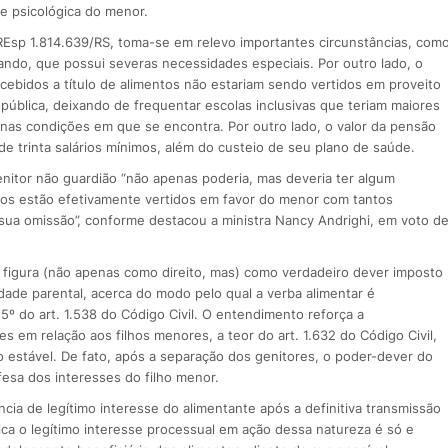
e psicológica do menor.
 REsp 1.814.639/RS, toma-se em relevo importantes circunstâncias, com
ndo, que possui severas necessidades especiais. Por outro lado, o
ecebidos a título de alimentos não estariam sendo vertidos em proveito
 pública, deixando de frequentar escolas inclusivas que teriam maiores
 nas condições em que se encontra. Por outro lado, o valor da pensão
de trinta salários mínimos, além do custeio de seu plano de saúde.
enitor não guardião “não apenas poderia, mas deveria ter algum
s estão efetivamente vertidos em favor do menor com tantos
 sua omissão”, conforme destacou a ministra Nancy Andrighi, em voto d
 figura (não apenas como direito, mas) como verdadeiro dever imposto
dade parental, acerca do modo pelo qual a verba alimentar é
5º do art. 1.538 do Código Civil. O entendimento reforça a
 em relação aos filhos menores, a teor do art. 1.632 do Código Civil,
 estável. De fato, após a separação dos genitores, o poder-dever do
esa dos interesses do filho menor.
ia de legítimo interesse do alimentante após a definitiva transmissão
fica o legítimo interesse processual em ação dessa natureza é só e