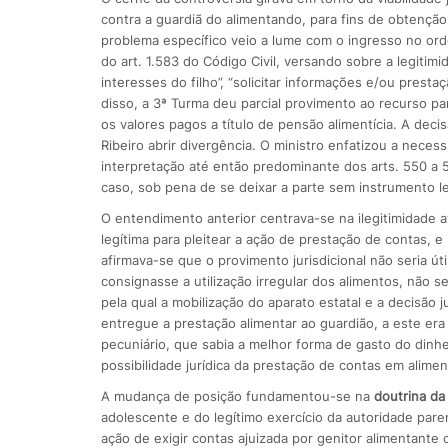
contra a guardiã do alimentando, para fins de obtenç
problema específico veio a lume com o ingresso no orde
do art. 1.583 do Código Civil, versando sobre a legitim
interesses do filho”, “solicitar informações e/ou presta
disso, a 3ª Turma deu parcial provimento ao recurso pa
os valores pagos a título de pensão alimentícia. A deci
Ribeiro abrir divergência. O ministro enfatizou a nece
interpretação até então predominante dos arts. 550 a 5
caso, sob pena de se deixar a parte sem instrumento leg
O entendimento anterior centrava-se na ilegitimidade a
legítima para pleitear a ação de prestação de contas, 
afirmava-se que o provimento juris­dicional não seria út
consignasse a utilização irregular dos alimentos, não s
pela qual a mobilização do aparato estatal e a decisão 
entregue a prestação alimentar ao guardião, a este era
pecuniário, que sabia a melhor forma de gasto do dinhe
possibilidade jurídica da prestação de contas em alimen
A mudança de posição fundamentou-se na
doutrina da
adolescente e do legítimo exercício da autoridade pare
ação de exigir contas ajuizada por genitor alimentante