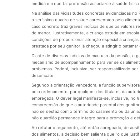
medida em que tal pretensão associa-se à saúde física 
Na análise das vicissitudes concretas evidenciadas no
o seríssimo quadro de saúde apresentado pelo alimenta
caso concreto traz graves indícios de que os valores r
do menor. Ilustrativamente, a criança estuda em escola
condições de proporcionar atenção especial a crianças
prestada por seu genitor já chegou a atingir o patamar 
Diante de diversos indícios do mau uso da pensão, o g
mecanismo de acompanhamento para ver se os alimento
problemas. Poderá, inclusive, ser responsabilizado por
desempate.
Segundo a orientação vencedora, a função supervisora
pelo ordenamento, por qualquer dos titulares da autori
empregada. O dever legal manifesta-se, inclusive, no § 
compreensão de que a autoridade parental dos genitores
não se desfaz com o término do casamento ou da união
não guardião permanece íntegro para a promoção e def
Ao refutar o argumento, até então apregoado, de ausênc
dos alimentos, a decisão bem salienta que “o que justi