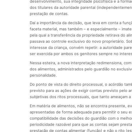
desenvolvimento, sua integridade psicofísica e a form
dos titulares da autoridade parental (independentemen
prestação de contas.
Daí a importância da decisão, que leva em conta a fun
faceta material, mas também – e especialmente – imater
pela qual a transferência da propriedade retirava do al
passava ao controle exclusivo do novo proprietário. So
interesse da criança, convém repetir: a autoridade pa
ser exercida por ambos os genitores sempre no interes
Nessa esteira, a nova interpretação redimensiona, com 
dos alimentos, administrados pelo guardião no exclusiv
personalidade.
Do ponto de vista do direito processual, o acórdão tam
previsto para as ações de exigir contas previsto pelo ar
subjetivas dos ritos processuais, que tanto ameaçam a 
Em matéria de alimentos, não se encontra presente, ev
apresentadas de forma adequada para permitir o seu ex
compatibilidade das decisões do guardião com o melhor 
periodicidade razoável para que as contas sejam presta
prestação de contas alimentar (função) e não o rito (es