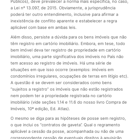
Públicos), deve prevalecer a norma mais específica, no caso,
a Lei nº 13.097, de 2015. Obviamente, a jurisprudência
poderá ter outro entendimento, inclusive para afirmar a
inexistência de conflito aparente e estabelecer a regra
aplicável com base em ambas leis.
Além disso, persiste a dúvida para os bens imóveis que não
têm registro em cartório imobiliário. Embora, em tese, todo
bem imóvel deva ter registro de propriedade em cartório
imobiliário, uma parte significativa dos imóveis no País não
tem acesso ao registro de imóveis. Há uma série de
situações em que isso ocorre (exemplos: imóveis em
condomínios irregulares, ocupações de terras em litígio etc).
A questão é se devem ser considerados como bens
“sujeitos a registro” os imóveis que não estão registrados
nem podem ter a propriedade registrada no cartório
imobiliário (vide seções 1.14 e 11.6 do nosso livro Compra de
Imóveis, 10ª edição, Ed. Atlas).
O mesmo se diga para as hipóteses de posse sem registro,
o que inclui os “contratos de gaveta”. Qual o regramento
aplicável a cessão da posse, acompanhada ou não de uma
correspondente cessão de eventuais direitos à aquisição,