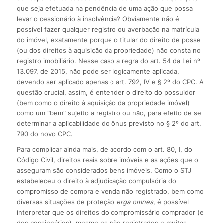
que seja efetuada na pendência de uma ação que possa
levar o cessionário à insolvência? Obviamente não é
possível fazer qualquer registro ou averbação na matrícula
do imóvel, exatamente porque o titular do direito de posse
(ou dos direitos à aquisição da propriedade) não consta no
registro imobiliário. Nesse caso a regra do art. 54 da Lei nº
13.097, de 2015, não pode ser logicamente aplicada,
devendo ser aplicado apenas o art. 792, IV e § 2º do CPC. A
questão crucial, assim, é entender o direito do possuidor
(bem como o direito à aquisição da propriedade imóvel)
como um “bem” sujeito a registro ou não, para efeito de se
determinar a aplicabilidade do ônus previsto no § 2º do art.
790 do novo CPC.
Para complicar ainda mais, de acordo com o art. 80, I, do
Código Civil, direitos reais sobre imóveis e as ações que o
asseguram são considerados bens imóveis. Como o STJ
estabeleceu o direito à adjudicação compulsória do
compromisso de compra e venda não registrado, bem como
diversas situações de proteção
erga omnes
, é possível
interpretar que os direitos do compromissário comprador (e
dos cessionários), mesmo os não registrados e muitas