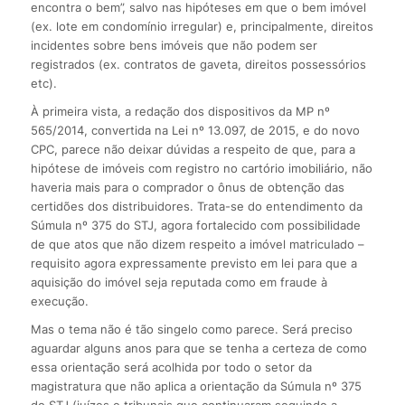
encontra o bem”, salvo nas hipóteses em que o bem imóvel
(ex. lote em condomínio irregular) e, principalmente, direitos
incidentes sobre bens imóveis que não podem ser
registrados (ex. contratos de gaveta, direitos possessórios
etc).
À primeira vista, a redação dos dispositivos da MP nº
565/2014, convertida na Lei nº 13.097, de 2015, e do novo
CPC, parece não deixar dúvidas a respeito de que, para a
hipótese de imóveis com registro no cartório imobiliário, não
haveria mais para o comprador o ônus de obtenção das
certidões dos distribuidores. Trata-se do entendimento da
Súmula nº 375 do STJ, agora fortalecido com possibilidade
de que atos que não dizem respeito a imóvel matriculado –
requisito agora expressamente previsto em lei para que a
aquisição do imóvel seja reputada como em fraude à
execução.
Mas o tema não é tão singelo como parece. Será preciso
aguardar alguns anos para que se tenha a certeza de como
essa orientação será acolhida por todo o setor da
magistratura que não aplica a orientação da Súmula nº 375
do STJ (juízes e tribunais que continuaram seguindo a