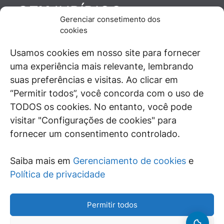
JURÍDICO
GEN
Gerenciar consetimento dos
De maneira independente, os autores e
cookies
colaboradores do GEN Jurídico, renomados
juristas e doutrinadores nacionais, se posicionam
Usamos cookies em nosso site para fornecer
diante de questões relevantes do cotidiano e
uma experiência mais relevante, lembrando
universo jurídico.
suas preferências e visitas. Ao clicar em
“Permitir todos”, você concorda com o uso de
TODOS os cookies. No entanto, você pode
visitar "Configurações de cookies" para
ÁREAS DE INTERESSE
fornecer um consentimento controlado.
SAIBA MAIS
Saiba mais em
Gerenciamento de cookies
e
SIGA
Política de privacidade
Permitir todos