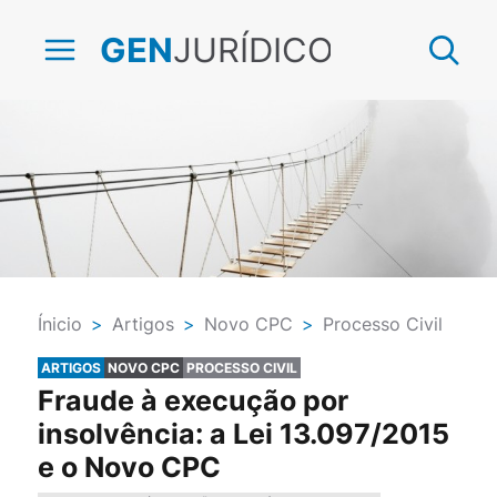
JURÍDICO
GEN
Ínicio
>
Artigos
>
Novo CPC
>
Processo Civil
ARTIGOS
NOVO CPC
PROCESSO CIVIL
Fraude à execução por
insolvência: a Lei 13.097/2015
e o Novo CPC