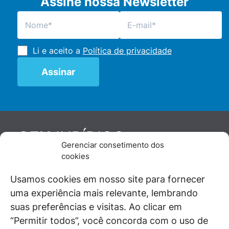
Assine nossa Newsletter
Li e aceito a
Política de privacidade
JURÍDICO
GEN
Gerenciar consetimento dos
De maneira independente, os autores e
cookies
colaboradores do GEN Jurídico, renomados
juristas e doutrinadores nacionais, se posicionam
Usamos cookies em nosso site para fornecer
diante de questões relevantes do cotidiano e
uma experiência mais relevante, lembrando
universo jurídico.
suas preferências e visitas. Ao clicar em
“Permitir todos”, você concorda com o uso de