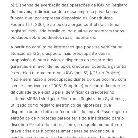
b) Dispensa de averbação das operações da IGG no Registro
de Imóveis, redirecionando a essa empresa privada uma
função que, por expressa disposição da Constituição
Federal (art. 236), é atribuída a órgão central do sistema
registral imobiliário brasileiro, no qual se concentram todos
os dados sobre os direitos reais imobiliários.
A partir do conflito de interesses que pode se verificar na
atuação da IGG, o aspecto mais preocupante dessa
proposição é, sem dúvida, a dispensa do registro das
garantias em favor de múltiplos credores, quando a garantia
é recebida diretamente pela IGG (art. 5°, § 2°, do Projeto).
Não é sem razão a preocupação diante do que ocorreu com
a crise americana de 2008 (Subprime) por conta da enorme
dificuldade que existiu para identificar os credores no
sistema MERS (Mortgage Electronic Registration Systems),
utilizado como registro eletrônico de hipotecas, que
dispensa aquele feito no “condado” do imóvel. Esse registro
eletrônico de hipotecas parece ter sido a inspiração para o
discutido Projeto de Lei brasileiro, e naquele momento de
grave crise das hipotecas americanas se evidenciou a
existência de confusão das identidades reais das entidades