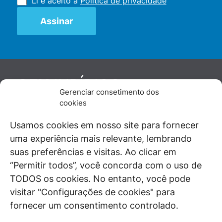
Li e aceito a
Política de privacidade
JURÍDICO
GEN
Gerenciar consetimento dos
De maneira independente, os autores e
cookies
colaboradores do GEN Jurídico, renomados
juristas e doutrinadores nacionais, se posicionam
Usamos cookies em nosso site para fornecer
diante de questões relevantes do cotidiano e
uma experiência mais relevante, lembrando
universo jurídico.
suas preferências e visitas. Ao clicar em
“Permitir todos”, você concorda com o uso de
TODOS os cookies. No entanto, você pode
visitar "Configurações de cookies" para
ÁREAS DE INTERESSE
fornecer um consentimento controlado.