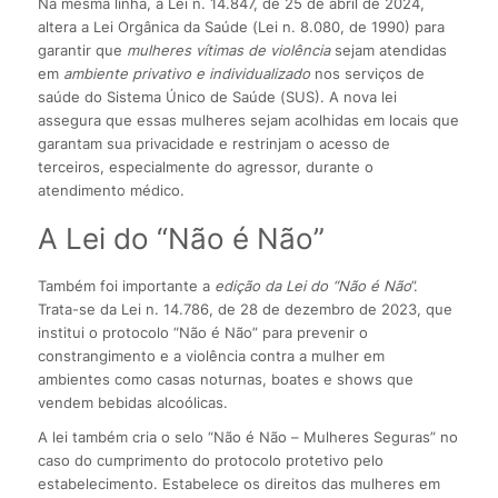
Na mesma linha, a Lei n. 14.847, de 25 de abril de 2024,
altera a Lei Orgânica da Saúde (Lei n. 8.080, de 1990) para
garantir que
mulheres vítimas de vio­lência
sejam atendidas
em
ambiente privativo e individualizado
nos serviços de
saúde do Sistema Único de Saúde (SUS). A nova lei
assegura que essas mulheres sejam acolhidas em locais que
garantam sua privacidade e restrinjam o acesso de
terceiros, especialmente do agressor, durante o
atendimento médico.
A Lei do “Não é Não”
Também foi importante a
edição da Lei do “Não é Não
”.
Trata-se da Lei n. 14.786, de 28 de dezembro de 2023, que
institui o protocolo “Não é Não” para prevenir o
constrangimento e a violência contra a mulher em
ambientes como casas noturnas, boates e shows que
vendem bebidas alcoólicas.
A lei também cria o selo “Não é Não – Mulheres Seguras” no
caso do cumprimento do protocolo protetivo pelo
estabelecimento. Estabelece os direitos das mulheres em