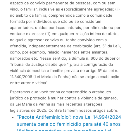
espaço de convívio permanente de pessoas, com ou sem
vínculo familiar, inclusive as esporadicamente agregadas; (ii)
no âmbito da família, compreendida como a comunidade
formada por indivíduos que são ou se consideram
aparentados, unidos por laços naturais, por afinidade ou por
vontade expressa; (iii) em qualquer relação íntima de afeto,
na qual o agressor conviva ou tenha convivido com a
ofendida, independentemente de coabitação (art. 5º da Lei),
como, por exemplo, relacio¬namentos entre amantes,
namorados etc. Nesse sentido, a Súmula n. 600 do Superior
Tribunal de Justiça dispõe que “[p]ara a configuração da
violência doméstica e familiar prevista no artigo 5º da Lei n.
11.340/2006 (Lei Maria da Penha) não se exige a coabitação
entre autor e vítima”.
Esperamos que você tenha compreendido o arcabouço
jurídico de proteção à mulher contra a violência de gênero,
da Lei Maria da Penha às mais recentes alterações
legislativas de 2025. Confira também nossos artigos sobre:
“Pacote Antifeminicídio”: nova Lei 14.994/2024
aumenta pena do feminicídio para até 40 anos
Violência doméstica e as inovações da Lei