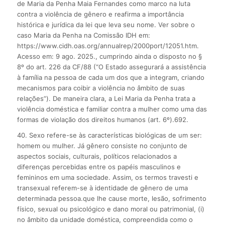
de Maria da Penha Maia Fernandes como marco na luta
contra a violência de gênero e reafirma a importância
histórica e jurídica da lei que leva seu nome. Ver sobre o
caso Maria da Penha na Comissão IDH em:
https://www.cidh.oas.org/annualrep/2000port/12051.htm.
Acesso em: 9 ago. 2025., cumprindo ainda o disposto no §
8º do art. 226 da CF/88 (“O Estado assegurará a assistência
à família na pessoa de cada um dos que a integram, criando
mecanismos para coibir a violência no âmbito de suas
relações”). De maneira clara, a Lei Maria da Penha trata a
violência doméstica e familiar contra a mulher como uma das
formas de violação dos direitos humanos (art. 6º).692.
40. Sexo refere-se às características biológicas de um ser:
homem ou mulher. Já gênero consiste no conjunto de
aspectos sociais, culturais, políticos relacionados a
diferenças percebidas entre os papéis masculinos e
femininos em uma sociedade. Assim, os termos travesti e
transexual referem-se à identidade de gênero de uma
determinada pessoa.que lhe cause morte, lesão, sofrimento
físico, sexual ou psicológico e dano moral ou patrimonial, (i)
no âmbito da unidade doméstica, compreendida como o