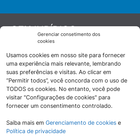
JURÍDICO
GEN
Gerenciar consetimento dos
De maneira independente, os autores e
cookies
colaboradores do GEN Jurídico, renomados
juristas e doutrinadores nacionais, se posicionam
Usamos cookies em nosso site para fornecer
diante de questões relevantes do cotidiano e
uma experiência mais relevante, lembrando
universo jurídico.
suas preferências e visitas. Ao clicar em
“Permitir todos”, você concorda com o uso de
TODOS os cookies. No entanto, você pode
visitar "Configurações de cookies" para
ÁREAS DE INTERESSE
fornecer um consentimento controlado.
SAIBA MAIS
Saiba mais em
Gerenciamento de cookies
e
SIGA
Política de privacidade