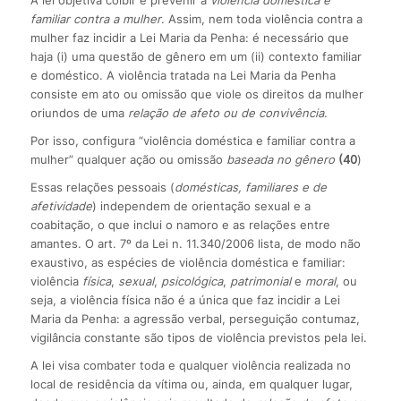
familiar contra a mulher
. Assim, nem toda violência contra a
mulher faz incidir a Lei Maria da Penha: é necessário que
haja (i) uma questão de gênero em um (ii) contexto familiar
e doméstico. A violência tratada na Lei Maria da Penha
consiste em ato ou omissão que viole os direitos da mulher
oriundos de uma
relação de afeto ou de convivência
.
Por isso, configura “violência doméstica e familiar contra a
mulher” qualquer ação ou omissão
baseada no gênero
(40
)
Essas relações pessoais (
domésticas, familiares e de
afetividade
) independem de orientação sexual e a
coabitação, o que inclui o namoro e as relações entre
amantes. O art. 7º da Lei n. 11.340/2006 lista, de modo não
exaustivo, as espécies de violência doméstica e familiar:
violência
física
,
sexual
,
psicológica
,
patrimonial
e
moral
, ou
seja, a violência física não é a única que faz incidir a Lei
Maria da Penha: a agressão verbal, perseguição contumaz,
vigilância constante são tipos de violência previstos pela lei.
A lei visa combater toda e qualquer violência realizada no
local de residência da vítima ou, ainda, em qualquer lugar,