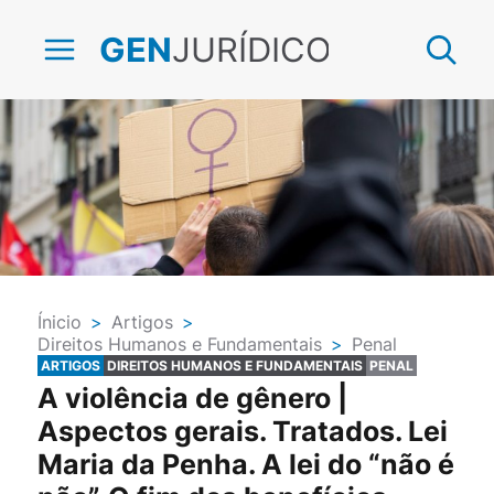
JURÍDICO
GEN
Ínicio
>
Artigos
>
Direitos Humanos e Fundamentais
>
Penal
ARTIGOS
DIREITOS HUMANOS E FUNDAMENTAIS
PENAL
A violência de gênero |
Aspectos gerais. Tratados. Lei
Maria da Penha. A lei do “não é