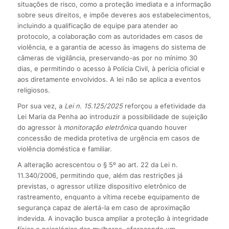
situações de risco, como a proteção imediata e a informação
sobre seus direitos, e impõe deveres aos estabelecimentos,
incluindo a qualificação de equipe para atender ao
protocolo, a colaboração com as autoridades em casos de
violência, e a garantia de acesso às imagens do sistema de
câmeras de vigilância, preservando-as por no mínimo 30
dias, e permitindo o acesso à Polícia Civil, à perícia oficial e
aos diretamente envolvidos. A lei não se aplica a eventos
religiosos.
Por sua vez, a
Lei n. 15.125/2025
reforçou a efetividade da
Lei Maria da Penha ao introduzir a possibilidade de sujeição
do agressor à
monitoração eletrônica
quando houver
concessão de medida protetiva de urgência em casos de
violência doméstica e familiar.
A alteração acrescentou o § 5º ao art. 22 da Lei n.
11.340/2006, permitindo que, além das restrições já
previstas, o agressor utilize dispositivo eletrônico de
rastreamento, enquanto a vítima recebe equipamento de
segu­rança capaz de alertá-la em caso de aproximação
indevida. A inovação busca ampliar a proteção à integridade
física e psicológica das mulheres, oferecendo um