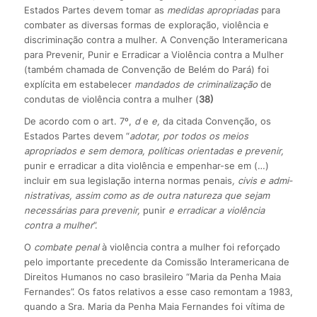
Estados Partes devem tomar as
medidas apropriadas
para
combater as diversas formas de exploração, violência e
discriminação contra a mulher. A Convenção Interamericana
para Prevenir, Punir e Erradicar a Violência contra a Mulher
(também chamada de Convenção de Belém do Pará) foi
explícita em estabelecer
mandados de criminalização
de
condutas de violência contra a mulher (
38)
De acordo com o art. 7º,
d
e
e,
da citada Convenção, os
Estados Partes devem “
adotar, por todos os meios
apropriados e sem demora, políticas orientadas e prevenir,
punir e erradicar a dita violência e empenhar-se em (…)
incluir em sua legislação interna normas penais
, civis e admi­
nistrativas, assim como as de outra natureza que sejam
necessárias para prevenir,
punir
e erradicar a violência
contra a mulher
”.
O
combate penal
à violência contra a mulher foi reforçado
pelo importante precedente da Comissão Interamericana de
Direitos Humanos no caso brasileiro “Maria da Penha Maia
Fer­nandes”. Os fatos relativos a esse caso remontam a 1983,
quando a Sra. Maria da Penha Maia Fernandes foi vítima de