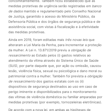
concomitantemente. Também ficou estabelecido que as
medidas protetivas de urgência serão registradas em
banco
de dados
mantido e regulamentado pelo Conselho Nacional
de Justiça, garantido o acesso do Ministério Público, da
Defensoria Pública e dos órgãos de segurança pública e de
assistência social, com vistas à fiscalização e à efetividade
das medidas protetivas.
Ainda em 2019, foram editadas mais
três novas leis
que
alteraram a Lei Maria da Penha, para incrementar a proteção
da mulher. A Lei n. 13.871/2019 previu a
obrigação de
ressarcimento
ao Estado pelos (i) gastos relativos ao
atendimento da vítima através do Sistema Único de Saúde
(SUS), por parte daquele que, por ação ou omissão, causou
lesão, violência física, sexual ou psicológica e dano moral ou
patrimonial contra a mulher. Também foi prevista a
obrigação
de ressarcimento
dos gastos estatais com os (ii)
dispositivos de segurança destinados ao uso em caso de
perigo iminente e disponibilizados para o monitoramento
das vítimas de violência doméstica ou familiar amparadas por
medidas protetivas (por exemplo, tornozeleiras eletrônicas).
De acordo com a nova lei, em ambas as hipóteses de