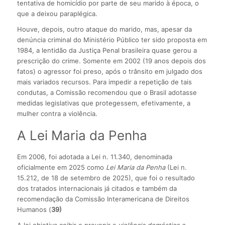
tentativa de homicídio por parte de seu marido à época, o
que a deixou paraplégica.
Houve, depois, outro ataque do marido, mas, apesar da
denúncia criminal do Mi­nistério Público ter sido proposta em
1984, a lentidão da Justiça Penal brasileira quase gerou a
prescrição do crime. Somente em 2002 (19 anos depois dos
fatos) o agressor foi preso, após o trânsito em julgado dos
mais variados recursos. Para impedir a repetição de tais
condutas, a Comissão recomendou que o Brasil adotasse
medidas legislativas que protegessem, efetivamente, a
mulher contra a violência.
A Lei Maria da Penha
Em 2006, foi adotada a Lei n. 11.340, denominada
oficialmente em 2025 como
Lei Maria da Penha
(Lei n.
15.212, de 18 de setembro de 2025), que foi o resultado
dos tratados internacio­nais já citados e também da
recomendação da Comissão Interamericana de Direitos
Humanos (
39)
A lei objetiva coibir e prevenir a
violência doméstica e