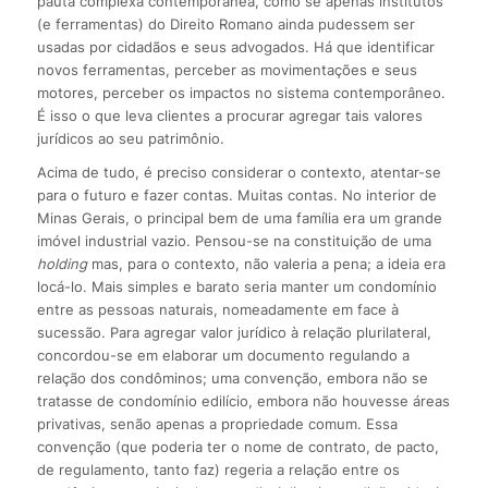
pauta complexa contemporânea, como se apenas institutos
(e ferramentas) do Direito Romano ainda pudessem ser
usadas por cidadãos e seus advogados. Há que identificar
novos ferramentas, perceber as movimentações e seus
motores, perceber os impactos no sistema contemporâneo.
É isso o que leva clientes a procurar agregar tais valores
jurídicos ao seu patrimônio.
Acima de tudo, é preciso considerar o contexto, atentar-se
para o futuro e fazer contas. Muitas contas. No interior de
Minas Gerais, o principal bem de uma família era um grande
imóvel industrial vazio. Pensou-se na constituição de uma
holding
mas, para o contexto, não valeria a pena; a ideia era
locá-lo. Mais simples e barato seria manter um condomínio
entre as pessoas naturais, nomeadamente em face à
sucessão. Para agregar valor jurídico à relação plurilateral,
concordou-se em elaborar um documento regulando a
relação dos condôminos; uma convenção, embora não se
tratasse de condomínio edilício, embora não houvesse áreas
privativas, senão apenas a propriedade comum. Essa
convenção (que poderia ter o nome de contrato, de pacto,
de regulamento, tanto faz) regeria a relação entre os