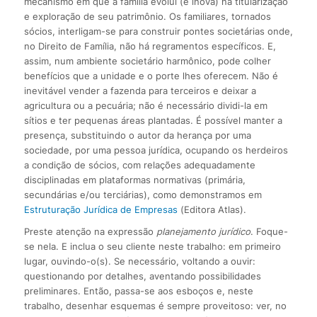
mecanismo em que a família evolui (e inova) na titularização
e exploração de seu patrimônio. Os familiares, tornados
sócios, interligam-se para construir pontes societárias onde,
no Direito de Família, não há regramentos específicos. E,
assim, num ambiente societário harmônico, pode colher
benefícios que a unidade e o porte lhes oferecem. Não é
inevitável vender a fazenda para terceiros e deixar a
agricultura ou a pecuária; não é necessário dividi-la em
sítios e ter pequenas áreas plantadas. É possível manter a
presença, substituindo o autor da herança por uma
sociedade, por uma pessoa jurídica, ocupando os herdeiros
a condição de sócios, com relações adequadamente
disciplinadas em plataformas normativas (primária,
secundárias e/ou terciárias), como demonstramos em
Estruturação Jurídica de Empresas
(Editora Atlas).
Preste atenção na expressão
planejamento jurídico
. Foque-
se nela. E inclua o seu cliente neste trabalho: em primeiro
lugar, ouvindo-o(s). Se necessário, voltando a ouvir:
questionando por detalhes, aventando possibilidades
preliminares. Então, passa-se aos esboços e, neste
trabalho, desenhar esquemas é sempre proveitoso: ver, no