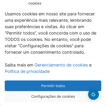
De maneira independente, os autores e
cookies
colaboradores do GEN Jurídico, renomados
juristas e doutrinadores nacionais, se posicionam
Usamos cookies em nosso site para fornecer
diante de questões relevantes do cotidiano e
uma experiência mais relevante, lembrando
universo jurídico.
suas preferências e visitas. Ao clicar em
“Permitir todos”, você concorda com o uso de
TODOS os cookies. No entanto, você pode
visitar "Configurações de cookies" para
ÁREAS DE INTERESSE
fornecer um consentimento controlado.
SAIBA MAIS
Saiba mais em
Gerenciamento de cookies
e
SIGA
Política de privacidade
Permitir todos
Configurações de cookies