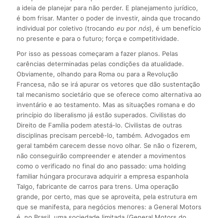
a ideia de planejar para não perder. E planejamento jurídico,
é bom frisar. Manter o poder de investir, ainda que trocando
individual por coletivo (trocando
eu
por
nós
), é um benefício
no presente e para o futuro; força e competitividade.
Por isso as pessoas começaram a fazer planos. Pelas
carências determinadas pelas condições da atualidade.
Obviamente, olhando para Roma ou para a Revolução
Francesa, não se irá apurar os vetores que dão sustentação
tal mecanismo societário que se oferece como alternativa ao
inventário e ao testamento. Mas as situações romana e do
princípio do liberalismo já estão superados. Civilistas do
Direito de Família podem atestá-lo. Civilistas de outras
disciplinas precisam percebê-lo, também. Advogados em
geral também carecem desse novo olhar. Se não o fizerem,
não conseguirão compreender e atender a movimentos
como o verificado no final do ano passado: uma holding
familiar húngara procurava adquirir a empresa espanhola
Talgo, fabricante de carros para trens. Uma operação
grande, por certo, mas que se aproveita, pela estrutura em
que se manifesta, para negócios menores: a General Motors
é, no Brasil, uma sociedade limitada (General Motors do