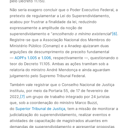
pelo Decreto 11.150.
Não seria exagero concluir que o Poder Executivo Federal, a
pretexto de regulamentar a Lei do Superendividamento,
acabou por frustrar a finalidade da lei, reduzindo
expressamente a amplitude da noção de
superendividamento e “
encolhendo o mínimo existencial
”
[6]
.
Registre-se que a Associação Nacional dos Membros do
Ministério Público (Conamp) e a Anadep ajuizaram duas
arguições de descumprimento de preceito fundamental
—
ADPFs 1.005
e
1.006
, respectivamente —, questionando o
teor do Decreto 11.105. Ambas as ações tramitam sob a
relatoria do ministro André Mendonça e ainda aguardam
julgamento pelo Supremo Tribunal Federal.
Também vale registrar que o Conselho Nacional de Justiça
instituiu, por meio da Portaria 55, de 17 de fevereiro de
2022,
[7]
um grupo de trabalho integrado por 24 juristas
que, sob a coordenação do ministro Marco Buzzi,
do
Superior Tribunal de Justiça
, tem a missão de monitorar a
judicialização do superendividamento, realizar eventos e
atividades de capacitação de magistrados atuantes em
demandas de superendividamento e apresentar propostas