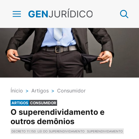
JURÍDICO
GEN
Ínicio
>
Artigos
>
Consumidor
ARTIGOS
CONSUMIDOR
O superendividamento e
outros demônios
DECRETO 11.150
LEI DO SUPERENDIVIDAMENTO
SUPERENDIVIDAMENTO