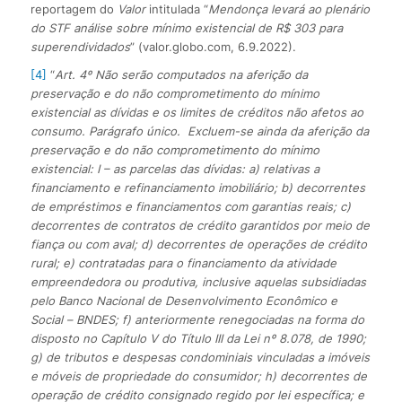
reportagem do
Valor
intitulada “
Mendonça levará ao plenário
do STF análise sobre mínimo existencial de R$ 303 para
superendividados
” (valor.globo.com, 6.9.2022).
[4]
“
Art. 4º Não serão computados na aferição da
preservação e do não comprometimento do mínimo
existencial as dívidas e os limites de créditos não afetos ao
consumo. Parágrafo único. Excluem-se ainda da aferição da
preservação e do não comprometimento do mínimo
existencial: I – as parcelas das dívidas: a) relativas a
financiamento e refinanciamento imobiliário; b) decorrentes
de empréstimos e financiamentos com garantias reais; c)
decorrentes de contratos de crédito garantidos por meio de
fiança ou com aval; d) decorrentes de operações de crédito
rural; e) contratadas para o financiamento da atividade
empreendedora ou produtiva, inclusive aquelas subsidiadas
pelo Banco Nacional de Desenvolvimento Econômico e
Social – BNDES; f) anteriormente renegociadas na forma do
disposto no Capítulo V do Título III da Lei nº 8.078, de 1990;
g) de tributos e despesas condominiais vinculadas a imóveis
e móveis de propriedade do consumidor; h) decorrentes de
operação de crédito consignado regido por lei específica; e