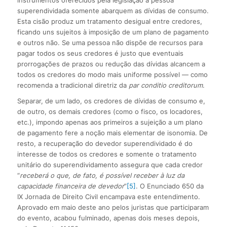
instrumentos oferecidos pela legislação à pessoa
superendividada somente abarquem as dívidas de consumo.
Esta cisão produz um tratamento desigual entre credores,
ficando uns sujeitos à imposição de um plano de pagamento
e outros não. Se uma pessoa não dispõe de recursos para
pagar todos os seus credores é justo que eventuais
prorrogações de prazos ou redução das dívidas alcancem a
todos os credores do modo mais uniforme possível — como
recomenda a tradicional diretriz da
par conditio creditorum
.
Separar, de um lado, os credores de dívidas de consumo e,
de outro, os demais credores (como o fisco, os locadores,
etc.), impondo apenas aos primeiros a sujeição a um plano
de pagamento fere a noção mais elementar de isonomia. De
resto, a recuperação do devedor superendividado é do
interesse de todos os credores e somente o tratamento
unitário do superendividamento assegura que cada credor
“
receberá o que, de fato, é possível receber à luz da
capacidade financeira de devedor
”
[5]
. O Enunciado 650 da
IX Jornada de Direito Civil encampava este entendimento.
Aprovado em maio deste ano pelos juristas que participaram
do evento, acabou fulminado, apenas dois meses depois,