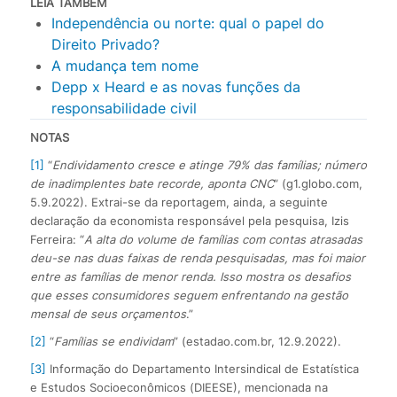
LEIA TAMBÉM
Independência ou norte: qual o papel do
Direito Privado?
A mudança tem nome
Depp x Heard e as novas funções da
responsabilidade civil
NOTAS
[1]
“
Endividamento cresce e atinge 79% das famílias; número
de inadimplentes bate recorde, aponta CNC
” (g1.globo.com,
5.9.2022). Extrai-se da reportagem, ainda, a seguinte
declaração da economista responsável pela pesquisa, Izis
Ferreira: “
A alta do volume de famílias com contas atrasadas
deu-se nas duas faixas de renda pesquisadas, mas foi maior
entre as famílias de menor renda. Isso mostra os desafios
que esses consumidores seguem enfrentando na gestão
mensal de seus orçamentos
.”
[2]
“
Famílias se endividam
” (estadao.com.br, 12.9.2022).
[3]
Informação do Departamento Intersindical de Estatística
e Estudos Socioeconômicos (DIEESE), mencionada na