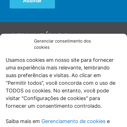
JURÍDICO
GEN
Gerenciar consetimento dos
De maneira independente, os autores e
cookies
colaboradores do GEN Jurídico, renomados
juristas e doutrinadores nacionais, se posicionam
Usamos cookies em nosso site para fornecer
diante de questões relevantes do cotidiano e
uma experiência mais relevante, lembrando
universo jurídico.
suas preferências e visitas. Ao clicar em
“Permitir todos”, você concorda com o uso de
TODOS os cookies. No entanto, você pode
visitar "Configurações de cookies" para
ÁREAS DE INTERESSE
fornecer um consentimento controlado.
SAIBA MAIS
Saiba mais em
Gerenciamento de cookies
e