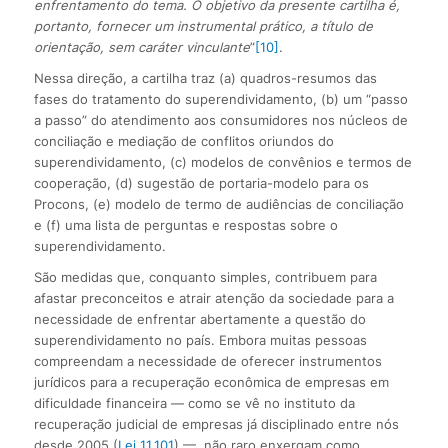
enfrentamento do tema. O objetivo da presente cartilha é,
portanto, fornecer um instrumental prático, a título de
orientação, sem caráter vinculante
”
[10]
.
Nessa direção, a cartilha traz (a) quadros-resumos das
fases do tratamento do superendividamento, (b) um “passo
a passo” do atendimento aos consumidores nos núcleos de
conciliação e mediação de conflitos oriundos do
superendividamento, (c) modelos de convênios e termos de
cooperação, (d) sugestão de portaria-modelo para os
Procons, (e) modelo de termo de audiências de conciliação
e (f) uma lista de perguntas e respostas sobre o
superendividamento.
São medidas que, conquanto simples, contribuem para
afastar preconceitos e atrair atenção da sociedade para a
necessidade de enfrentar abertamente a questão do
superendividamento no país. Embora muitas pessoas
compreendam a necessidade de oferecer instrumentos
jurídicos para a recuperação econômica de empresas em
dificuldade financeira — como se vê no instituto da
recuperação judicial de empresas já disciplinado entre nós
desde 2005 (
Lei 11.101
) —, não raro enxergam como