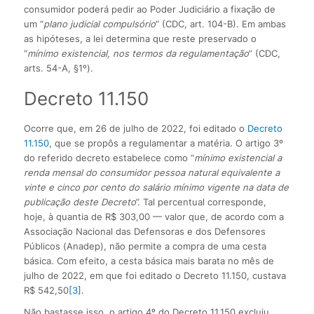
consumidor poderá pedir ao Poder Judiciário a fixação de
um “
plano judicial compulsório
” (CDC, art. 104-B). Em ambas
as hipóteses, a lei determina que reste preservado o
“
mínimo existencial, nos termos da regulamentação
” (CDC,
arts. 54-A, §1º).
Decreto 11.150
Ocorre que, em 26 de julho de 2022, foi editado o
Decreto
11.150
, que se propôs a regulamentar a matéria. O artigo 3º
do referido decreto estabelece como “
mínimo existencial a
renda mensal do consumidor pessoa natural equivalente a
vinte e cinco por cento do salário mínimo vigente na data de
publicação deste Decreto
”. Tal percentual corresponde,
hoje, à quantia de R$ 303,00 — valor que, de acordo com a
Associação Nacional das Defensoras e dos Defensores
Públicos (Anadep), não permite a compra de uma cesta
básica. Com efeito, a cesta básica mais barata no mês de
julho de 2022, em que foi editado o Decreto 11.150, custava
R$ 542,50
[3]
.
Não bastasse isso, o artigo 4º do Decreto 11.150 excluiu