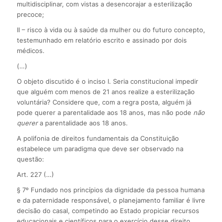
multidisciplinar, com vistas a desencorajar a esterilização
precoce;
II – risco à vida ou à saúde da mulher ou do futuro concepto,
testemunhado em relatório escrito e assinado por dois
médicos.
(…)
O objeto discutido é o inciso I. Seria constitucional impedir
que alguém com menos de 21 anos realize a esterilização
voluntária? Considere que, com a regra posta, alguém já
pode querer a parentalidade aos 18 anos, mas não pode
não
querer
a parentalidade aos 18 anos.
A polifonia de direitos fundamentais da Constituição
estabelece um paradigma que deve ser observado na
questão:
Art. 227 (…)
§ 7º Fundado nos princípios da dignidade da pessoa humana
e da paternidade responsável, o planejamento familiar é livre
decisão do casal, competindo ao Estado propiciar recursos
educacionais e científicos para o exercício desse direito,