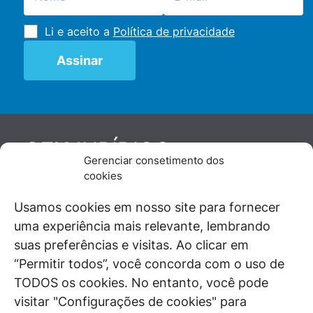
Li e aceito a
Política de privacidade
JURÍDICO
GEN
Gerenciar consetimento dos
De maneira independente, os autores e
cookies
colaboradores do GEN Jurídico, renomados
juristas e doutrinadores nacionais, se posicionam
Usamos cookies em nosso site para fornecer
diante de questões relevantes do cotidiano e
uma experiência mais relevante, lembrando
universo jurídico.
suas preferências e visitas. Ao clicar em
“Permitir todos”, você concorda com o uso de
TODOS os cookies. No entanto, você pode
visitar "Configurações de cookies" para