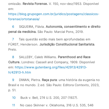
omissão.
Revista Forense.
V. 150, nov-dez/1953. Disponível
em:
https://blog.grupogen.com.br/juridico/postagens/classicos-
forense/ortotanasia/
6
SIQUEIRA, Flávia.
Autonomia, consentimento e direito
penal da medicina.
São Paulo: Marcial Pons, 2019.
7
Tais questão estão mais bem aprofundadas em
FÜRST, Henderson.
Jurisdição Constitucional Sanitarista
.
Prelo.
8
SALLEBY, Caleb Williams.
Parenthood and Race
Culture.
Londres: Cassell and Company, 1909. Disponível
em:
https://www.gutenberg.org/files/42913/42913-
h/42913-h.htm
9
DIWAN, Pietra.
Raça pura
: uma história da eugenia no
Brasil e no mundo. 2.ed. São Paulo: Editora Contexto, 2023,
p. 51.
10
Buck v. Bell, 274 U.S. 200, 207 (1927).
11
No caso Skinner v. Oklahoma, 316 U.S. 535, 546