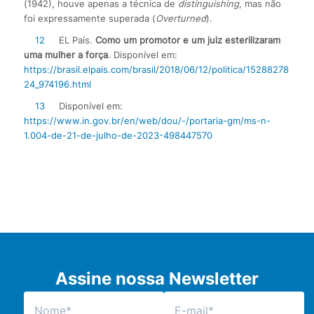
(1942), houve apenas a técnica de
distinguishing
, mas não
foi expressamente superada (
Overturned
).
12
EL País.
Como um promotor e um juiz esterilizaram
uma mulher a força
. Disponível em:
https://brasil.elpais.com/brasil/2018/06/12/politica/15288278
24_974196.html
13
Disponível em:
https://www.in.gov.br/en/web/dou/-/portaria-gm/ms-n-
1.004-de-21-de-julho-de-2023-498447570
Assine nossa Newsletter