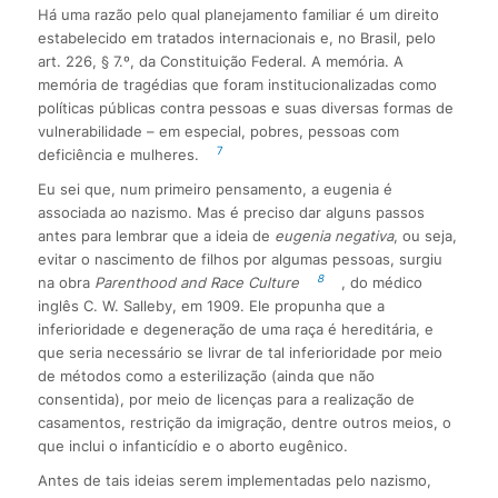
Há uma razão pelo qual planejamento familiar é um direito
estabelecido em tratados internacionais e, no Brasil, pelo
art. 226, § 7.º, da Constituição Federal. A memória. A
memória de tragédias que foram institucionalizadas como
políticas públicas contra pessoas e suas diversas formas de
vulnerabilidade – em especial, pobres, pessoas com
7
deficiência e mulheres.
Eu sei que, num primeiro pensamento, a eugenia é
associada ao nazismo. Mas é preciso dar alguns passos
antes para lembrar que a ideia de
eugenia negativa
, ou seja,
evitar o nascimento de filhos por algumas pessoas, surgiu
8
na obra
Parenthood and Race Culture
, do médico
inglês C. W. Salleby, em 1909. Ele propunha que a
inferioridade e degeneração de uma raça é hereditária, e
que seria necessário se livrar de tal inferioridade por meio
de métodos como a esterilização (ainda que não
consentida), por meio de licenças para a realização de
casamentos, restrição da imigração, dentre outros meios, o
que inclui o infanticídio e o aborto eugênico.
Antes de tais ideias serem implementadas pelo nazismo,