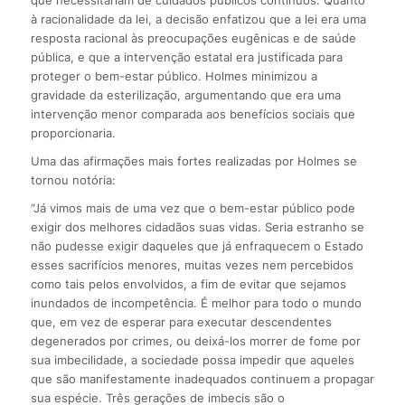
que necessitariam de cuidados públicos contínuos. Quanto
à racionalidade da lei, a decisão enfatizou que a lei era uma
resposta racional às preocupações eugênicas e de saúde
pública, e que a intervenção estatal era justificada para
proteger o bem-estar público. Holmes minimizou a
gravidade da esterilização, argumentando que era uma
intervenção menor comparada aos benefícios sociais que
proporcionaria.
Uma das afirmações mais fortes realizadas por Holmes se
tornou notória:
“Já vimos mais de uma vez que o bem-estar público pode
exigir dos melhores cidadãos suas vidas. Seria estranho se
não pudesse exigir daqueles que já enfraquecem o Estado
esses sacrifícios menores, muitas vezes nem percebidos
como tais pelos envolvidos, a fim de evitar que sejamos
inundados de incompetência. É melhor para todo o mundo
que, em vez de esperar para executar descendentes
degenerados por crimes, ou deixá-los morrer de fome por
sua imbecilidade, a sociedade possa impedir que aqueles
que são manifestamente inadequados continuem a propagar
sua espécie. Três gerações de imbecis são o