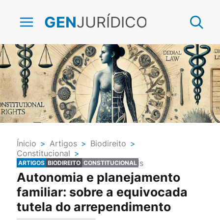
JURÍDICO
GEN
Ínicio
>
Artigos
>
Biodireito
>
Constitucional
>
Direitos Humanos e Fundamentais
ARTIGOS
BIODIREITO
CONSTITUCIONAL
Autonomia e planejamento
familiar: sobre a equivocada
tutela do arrependimento