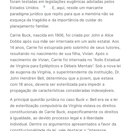
foram testadas em legislações eugênicas adotadas pelos
9
Estados Unidos
. E, aqui, reside um marcante
paradigma jurídico que repito para que a memória não se
esqueça da tragédia e da importância de cuidar do
planejamento familiar.
Carrie Buck, nascida em 1906, foi criada por John e Alice
Dobbs após sua mãe ser internada em um asilo estatal. Aos
14 anos, Carrie foi estuprada pelo sobrinho de seus tutores,
resultando no nascimento de sua filha, Vivian. Após o
nascimento de Vivian, Carrie foi internada no “Asilo Estadual
de Virginia para Epilépticos e Débeis Mentais”. Sob a nova lei
de eugenia da Virgínia, o superintendente da instituição, Dr.
John Hendren Bell, determinou que a jovem, que estava
com 18 anos, deveria ser esterilizada para impedir a
propagação de características consideradas indesejáveis.
A principal questão jurídica no caso Buck v. Bell era se a lei
de esterilização compulsória da Virgínia violava os direitos
constitucionais de Carrie Buck, especificamente os direitos
à igualdade, ao devido processo legal e à liberdade
individual. Dentre os argumentos apresentados a favor da
constitucionalidade da lei, vale destacar o “interesse