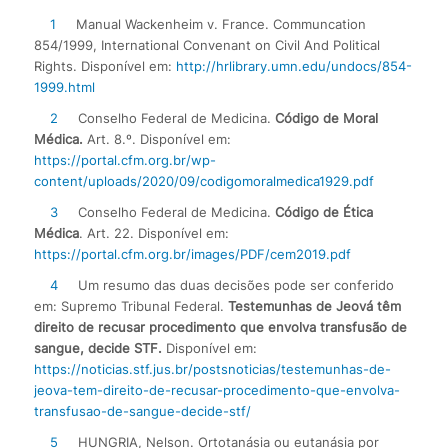
1
Manual Wackenheim v. France. Communcation
854/1999, International Convenant on Civil And Political
Rights. Disponível em:
http://hrlibrary.umn.edu/undocs/854-
1999.html
2
Conselho Federal de Medicina.
Código de Moral
Médica.
Art. 8.º. Disponível em:
https://portal.cfm.org.br/wp-
content/uploads/2020/09/codigomoralmedica1929.pdf
3
Conselho Federal de Medicina.
Código de Ética
Médica
. Art. 22. Disponível em:
https://portal.cfm.org.br/images/PDF/cem2019.pdf
4
Um resumo das duas decisões pode ser conferido
em: Supremo Tribunal Federal.
Testemunhas de Jeová têm
direito de recusar procedimento que envolva transfusão de
sangue, decide STF.
Disponível em:
https://noticias.stf.jus.br/postsnoticias/testemunhas-de-
jeova-tem-direito-de-recusar-procedimento-que-envolva-
transfusao-de-sangue-decide-stf/
5
HUNGRIA, Nelson. Ortotanásia ou eutanásia por