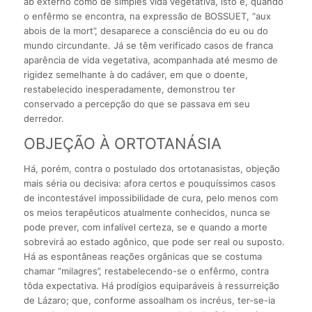
ab externo como de simples vida vegetativa, isto é, quando
o enfêrmo se encontra, na expressão de BOSSUET, “aux
abois de la mort”, desaparece a consciência do eu ou do
mundo circundante. Já se têm verificado casos de franca
aparência de vida vegetativa, acompanhada até mesmo de
rigidez semelhante à do cadáver, em que o doente,
restabelecido inesperadamente, demonstrou ter
conservado a percepção do que se passava em seu
derredor.
OBJEÇÃO À ORTOTANÁSIA
Há, porém, contra o postulado dos ortotanasistas, objeção
mais séria ou decisiva: afora certos e pouquíssimos casos
de incontestável impossibilidade de cura, pelo menos com
os meios terapêuticos atualmente conhecidos, nunca se
pode prever, com infalível certeza, se e quando a morte
sobrevirá ao estado agônico, que pode ser real ou suposto.
Há as espontâneas reações orgânicas que se costuma
chamar “milagres”, restabelecendo-se o enfêrmo, contra
tôda expectativa. Há prodígios equiparáveis à ressurreição
de Lázaro; que, conforme assoalham os incréus, ter-se-ia