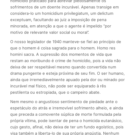
homicídio praticado para abreviar piedosamente os
sofrimentos de um doente incurável. Apenas transige em
considera-lo um homicidium privilegiatum, um delictum
exceptuam, facultando ao juiz a imposição de pena
minorada, em atenção a que o agente é impelido “por
motivo de relevante valor social ou moral”.
O nosso legislador de 1940 manteve-se fiel ao princípio de
que o homem é coisa sagrada para o homem. Homo res
homini sacra. A supressão dos momentos de vida que
restam ao moribundo é crime de homicídio, pois a vida não
deixa de ser respeitável mesmo quando convertida num
drama pungente e esteja próxima de seu fim. O ser humano,
ainda que irremediavelmente apuado pela dor ou minado por
incurável mal físico, não pode ser equiparado à rês
pestilenta ou estropiada, que o campeiro abate.
Nem mesmo o angustioso sentimento de piedade ante o
espetáculo do atrás e irremovível sofrimento alheio, e ainda
que preceda a comovente súplica de morte formulada pela
própria vítima, pode isentar de pena o homicida eutanásico,
cujo gesto, afinal, não deixa de ter um fundo egoístico, pois
visa também a liberta-lo de sua própria angústia. Nenhum