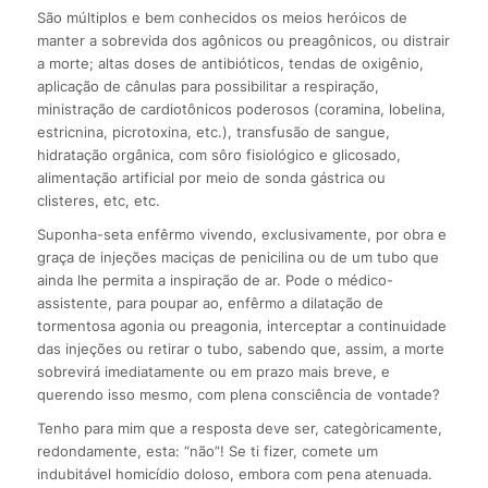
São múltiplos e bem conhecidos os meios heróicos de
manter a sobrevida dos agônicos ou preagônicos, ou distrair
a morte; altas doses de antibióticos, tendas de oxigênio,
aplicação de cânulas para possibilitar a respiração,
ministração de cardiotônicos poderosos (coramina, lobelina,
estricnina, picrotoxina, etc.), transfusão de sangue,
hidratação orgânica, com sôro fisiológico e glicosado,
alimentação artificial por meio de sonda gástrica ou
clisteres, etc, etc.
Suponha-seta enfêrmo vivendo, exclusivamente, por obra e
graça de injeções maciças de penicilina ou de um tubo que
ainda lhe permita a inspiração de ar. Pode o médico-
assistente, para poupar ao, enfêrmo a dilatação de
tormentosa agonia ou preagonia, interceptar a continuidade
das injeções ou retirar o tubo, sabendo que, assim, a morte
sobrevirá imediatamente ou em prazo mais breve, e
querendo isso mesmo, com plena consciência de vontade?
Tenho para mim que a resposta deve ser, categòricamente,
redondamente, esta: “não”! Se ti fizer, comete um
indubitável homicídio doloso, embora com pena atenuada.