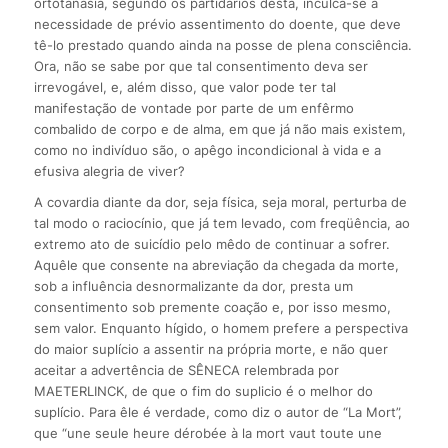
ortotanásia, segundo os partidários desta, inculca-se a
necessidade de prévio assentimento do doente, que deve
tê-lo prestado quando ainda na posse de plena consciência.
Ora, não se sabe por que tal consentimento deva ser
irrevogável, e, além disso, que valor pode ter tal
manifestação de vontade por parte de um enfêrmo
combalido de corpo e de alma, em que já não mais existem,
como no indivíduo são, o apêgo incondicional à vida e a
efusiva alegria de viver?
A covardia diante da dor, seja física, seja moral, perturba de
tal modo o raciocínio, que já tem levado, com freqüência, ao
extremo ato de suicídio pelo mêdo de continuar a sofrer.
Aquêle que consente na abreviação da chegada da morte,
sob a influência desnormalizante da dor, presta um
consentimento sob premente coação e, por isso mesmo,
sem valor. Enquanto hígido, o homem prefere a perspectiva
do maior suplício a assentir na própria morte, e não quer
aceitar a advertência de SÊNECA relembrada por
MAETERLINCK, de que o fim do suplicio é o melhor do
suplício. Para êle é verdade, como diz o autor de “La Mort”,
que “une seule heure dérobée à la mort vaut toute une