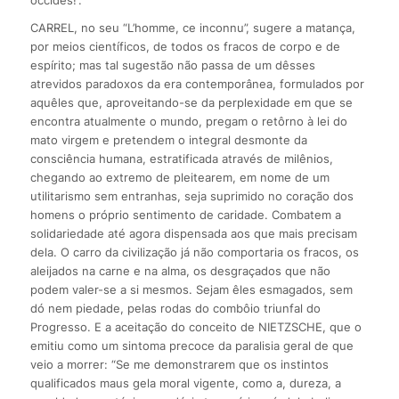
occides!”.
CARREL, no seu “L’homme, ce inconnu”, sugere a matança,
por meios científicos, de todos os fracos de corpo e de
espírito; mas tal sugestão não passa de um dêsses
atrevidos paradoxos da era contemporânea, formulados por
aquêles que, aproveitando-se da perplexidade em que se
encontra atualmente o mundo, pregam o retôrno à lei do
mato virgem e pretendem o integral desmonte da
consciência humana, estratificada através de milênios,
chegando ao extremo de pleitearem, em nome de um
utilitarismo sem entranhas, seja suprimido no coração dos
homens o próprio sentimento de caridade. Combatem a
solidariedade até agora dispensada aos que mais precisam
dela. O carro da civilização já não comportaria os fracos, os
aleijados na carne e na alma, os desgraçados que não
podem valer-se a si mesmos. Sejam êles esmagados, sem
dó nem piedade, pelas rodas do combôio triunfal do
Progresso. E a aceitação do conceito de NIETZSCHE, que o
emitiu como um sintoma precoce da paralisia geral de que
veio a morrer: “Se me demonstrarem que os instintos
qualificados maus gela moral vigente, como a, dureza, a