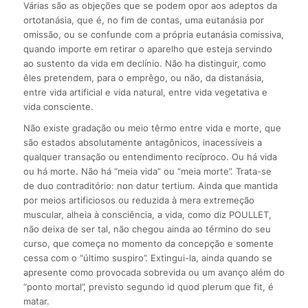
Várias são as objeções que se podem opor aos adeptos da
ortotanásia, que é, no fim de contas, uma eutanásia por
omissão, ou se confunde com a própria eutanásia comissiva,
quando importe em retirar o aparelho que esteja servindo
ao sustento da vida em declínio. Não ha distinguir, como
êles pretendem, para o emprêgo, ou não, da distanásia,
entre vida artificial e vida natural, entre vida vegetativa e
vida consciente.
Não existe gradação ou meio têrmo entre vida e morte, que
são estados absolutamente antagônicos, inacessíveis a
qualquer transação ou entendimento recíproco. Ou há vida
ou há morte. Não há “meia vida” ou “meia morte”. Trata-se
de duo contraditório: non datur tertium. Ainda que mantida
por meios artificiosos ou reduzida à mera extremeção
muscular, alheia à consciência, a vida, como diz POULLET,
não deixa de ser tal, não chegou ainda ao término do seu
curso, que começa no momento da concepção e somente
cessa com o “último suspiro”. Extingui-la, ainda quando se
apresente como provocada sobrevida ou um avanço além do
“ponto mortal”, previsto segundo id quod plerum que fit, é
matar.