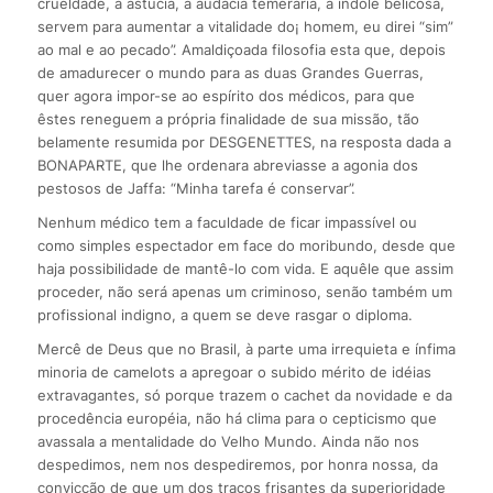
crueldade, a astúcia, a audácia temerária, a índole belicosa,
servem para aumentar a vitalidade do¡ homem, eu direi “sim”
ao mal e ao pecado”. Amaldiçoada filosofia esta que, depois
de amadurecer o mundo para as duas Grandes Guerras,
quer agora impor-se ao espírito dos médicos, para que
êstes reneguem a própria finalidade de sua missão, tão
belamente resumida por DESGENETTES, na resposta dada a
BONAPARTE, que lhe ordenara abreviasse a agonia dos
pestosos de Jaffa: “Minha tarefa é conservar”.
Nenhum médico tem a faculdade de ficar impassível ou
como simples espectador em face do moribundo, desde que
haja possibilidade de mantê-lo com vida. E aquêle que assim
proceder, não será apenas um criminoso, senão também um
profissional indigno, a quem se deve rasgar o diploma.
Mercê de Deus que no Brasil, à parte uma irrequieta e ínfima
minoria de camelots a apregoar o subido mérito de idéias
extravagantes, só porque trazem o cachet da novidade e da
procedência européia, não há clima para o cepticismo que
avassala a mentalidade do Velho Mundo. Ainda não nos
despedimos, nem nos despediremos, por honra nossa, da
convicção de que um dos traços frisantes da superioridade