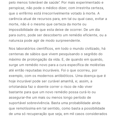
pelo menos tolerável de saúde”. Por mais experimentado e
perspicaz, não pode o médico dizer, com irrestrita certeza,
que o enfêrmo está irrecorrivelmente votado à morte. A
carência atual de recursos para, em tal ou qual caso, evitar a
morte, não é o mesmo que certeza da morte ou
impossibilidade de que esta deixe de ocorrer. De um dia
para outro, pode ser descoberto um remédio eficiente, ou a
natureza pode agir de modo surpreendente.
Nos laboratórios científicos, em todo o mundo civilizado, há
centenas de sábios que vivem pesquisando o segrêdo do
máximo de prolongação da vida. E, de quando em quando,
surge um remédio novo para a cura específica de moléstias
até então reputadas incuráveis. Foi o que ocorreu, por
exemplo, com os modernos antibióticos. Uma doença que é
hoje incurável pode ser curável amanhã, e; assim, a
ortotanásia faz o doente correr o risco de não viver
bastante para que um novo remédio possa curá-lo ou
assegurar-lhe um mais ou menos longo período de
suportável sobrevivência. Basta uma probabilidade ainda
que remotíssima em tal sentido, como basta a possibilidade
de uma só recuperação que seja, em mil casos considerados