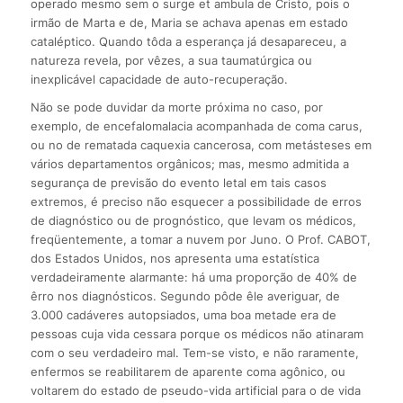
operado mesmo sem o surge et ambula de Cristo, pois o
irmão de Marta e de, Maria se achava apenas em estado
cataléptico. Quando tôda a esperança já desapareceu, a
natureza revela, por vêzes, a sua taumatúrgica ou
inexplicável capacidade de auto-recuperação.
Não se pode duvidar da morte próxima no caso, por
exemplo, de encefalomalacia acompanhada de coma carus,
ou no de rematada caquexia cancerosa, com metásteses em
vários departamentos orgânicos; mas, mesmo admitida a
segurança de previsão do evento letal em tais casos
extremos, é preciso não esquecer a possibilidade de erros
de diagnóstico ou de prognóstico, que levam os médicos,
freqüentemente, a tomar a nuvem por Juno. O Prof. CABOT,
dos Estados Unidos, nos apresenta uma estatística
verdadeiramente alarmante: há uma proporção de 40% de
êrro nos diagnósticos. Segundo pôde êle averiguar, de
3.000 cadáveres autopsiados, uma boa metade era de
pessoas cuja vida cessara porque os médicos não atinaram
com o seu verdadeiro mal. Tem-se visto, e não raramente,
enfermos se reabilitarem de aparente coma agônico, ou
voltarem do estado de pseudo-vida artificial para o de vida