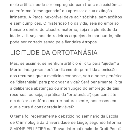
meio artificial pode ser empregado para truncar a existência
ao enfermo “desenganado” ou apressar a sua extinção
iminente. A Parca inexorável deve agir sòzinha, sem acólitos
e sem cúmplices. O misterioso fio da vida, seja no embrião
humano dentro do claustro materno, seja na plenitude da
idade viril, seja nos derradeiros arquejos do moribundo, não
pode ser cortado senão pela fiandeira Atropos.
LICITUDE DA ORTOTANÁSIA
Mas, se assim é, se nenhum artifício é licito para “ajudar” a
Morte, indaga-se: será juridicamente permitida a omissão
dos recursos que a medicina conhece, sob o nome genérico
de “distanásia”, para prolongar a vida? Será penalmente lícita
a deliberada abstenção ou interrupção do emprêgo de tais
recursos, ou seja, a prática da “ortotanásia”, que consiste
em deixar o enfêrmo morrer naturalmente, nos casos em
que a cura é considerada inviável?
O tema foi recentemente debatido no seminário da Escola
de Criminologia da Universidade de Liège, segundo Informa
SIMONE PELLETIER na “Revue Internationale de Droit Penal”.