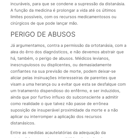
incuráveis, para que se condene a supressão da distanásia.
A função da medicina é prolongar a vida até os últimos
limites possíveis, com os recursos medicamentosos ou
cirúrgicos de que pode lançar mão.
PERIGO DE ABUSOS
Já argumentamos, contra a permissão da ortotanásia, com a
alea do êrro dos diagnósticos, e não devemos abstrair que
há, também, o perigo de abusos. Médicos levianos,
inescrupulosos ou displicentes, ou demasiadamente
confiantes na sua previsão de morte, podem deixar-se
aliciar pelas insinuações interesseiras de parentes que
visam a uma herança ou a evitar que esta se desfalque com
um tratamento dispendioso do enfêrmo, e ser induzidos,
ainda que por furtivo influxo do subconsciente a admitir
como realidade o que talvez não passe de errônea
suposição de insuperável proximidade da morte e a não
aplicar ou interromper a aplicação dos recursos
distanásicos.
Entre as medidas acautelatórias da adequação da