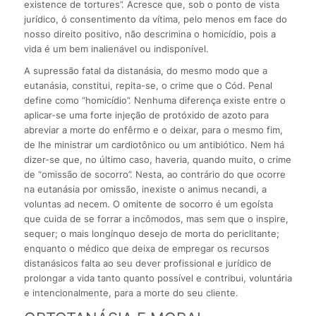
existence de tortures”. Acresce que, sob o ponto de vista
jurídico, ó consentimento da vítima, pelo menos em face do
nosso direito positivo, não descrimina o homicídio, pois a
vida é um bem inalienável ou indisponível.
A supressão fatal da distanásia, do mesmo modo que a
eutanásia, constitui, repita-se, o crime que o Cód. Penal
define como “homicídio”. Nenhuma diferença existe entre o
aplicar-se uma forte injeção de protóxido de azoto para
abreviar a morte do enfêrmo e o deixar, para o mesmo fim,
de lhe ministrar um cardiotônico ou um antibiótico. Nem há
dizer-se que, no último caso, haveria, quando muito, o crime
de “omissão de socorro”. Nesta, ao contrário do que ocorre
na eutanásia por omissão, inexiste o animus necandi, a
voluntas ad necem. O omitente de socorro é um egoísta
que cuida de se forrar a incômodos, mas sem que o inspire,
sequer; o mais longínquo desejo de morta do periclitante;
enquanto o médico que deixa de empregar os recursos
distanásicos falta ao seu dever profissional e jurídico de
prolongar a vida tanto quanto possível e contribui, voluntária
e intencionalmente, para a morte do seu cliente.