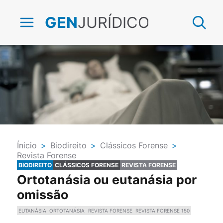
JURÍDICO
GEN
Ínicio
>
Biodireito
>
Clássicos Forense
>
Revista Forense
BIODIREITO
CLÁSSICOS FORENSE
REVISTA FORENSE
Ortotanásia ou eutanásia por
omissão
EUTANÁSIA
ORTOTANÁSIA
REVISTA FORENSE
REVISTA FORENSE 150