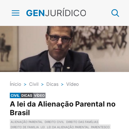
JURÍDICO
GEN
Ínicio
>
Civil
>
Dicas
>
Vídeo
CIVIL
DICAS
VÍDEO
A lei da Alienação Parental no
Brasil
ALIENAÇÃO PARENTAL
DIREITO CIVIL
DIREITO DAS FAMÍLIAS
DIREITO DE FAMILIA
LEI
LEI DA ALIENAÇÃO PARENTAL
PARENTESCO