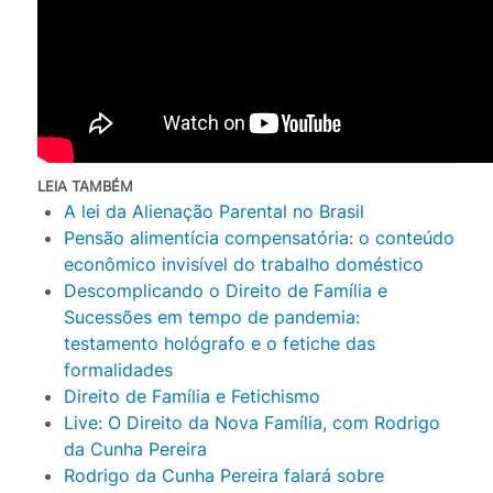
LEIA TAMBÉM
A lei da Alienação Parental no Brasil
Pensão alimentícia compensatória: o conteúdo
econômico invisível do trabalho doméstico
Descomplicando o Direito de Família e
Sucessões em tempo de pandemia:
testamento hológrafo e o fetiche das
formalidades
Direito de Família e Fetichismo
Live: O Direito da Nova Família, com Rodrigo
da Cunha Pereira
Rodrigo da Cunha Pereira falará sobre