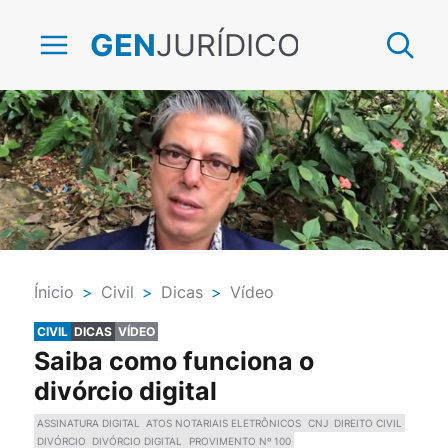
JURÍDICO
GEN
Ínicio
>
Civil
>
Dicas
>
Vídeo
CIVIL
DICAS
VÍDEO
Saiba como funciona o
divórcio digital
ASSINATURA DIGITAL
ATOS NOTARIAIS ELETRÔNICOS
CNJ
DIREITO CIVIL
DIVÓRCIO
DIVÓRCIO DIGITAL
PROVIMENTO Nº 100