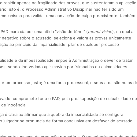
o residir apenas na fragilidade das provas, que sustentaram a aplicação
io, isto é, o Processo Administrativo Disciplinar não ter sido um
 mecanismo para validar uma convicção de culpa preexistente, também
PAD marcada por uma nítida “visão de túnel” (
tunnel vision
), na qual a
r negativo sobre o acusado, seleciona e valora as provas unicamente
lação ao princípio da imparcialidade, pilar de qualquer processo
ralidade e da impessoalidade, impõe à Administração o dever de tratar
ões, sendo-lhe vedado agir movida por “simpatias ou animosidades
é um processo justo; é uma farsa processual, e seus atos são nulos d
rovado, compromete todo o PAD, pela pressuposição de culpabilidade do
 de inocência.
ça é clara ao afirmar que a quebra da imparcialidade se configura
 o julgador se pronuncia de forma conclusiva em desfavor do acusado
 valor antes mesmo da produção probatória. O reconhecimento da quebr