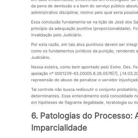
da pena de demissão a a bem do serviço público absolu
administrativo disciplinar, motivo pelo qual seria possíve
Essa conclusão fundamenta-se na lição de José dos San
princípio da adequação punitiva (proporcionalidade). For
invalidação pelo Judiciário.
Por esta razão, em tais atos punitivos devem ser integ
como os fundamentos jurídicos da punição, rendendo e
Judiciário.
Nessa esteira, como bem apontado pelo Exmo. Des. Ferr
apelação nº 0001229-43.20005.8.26.0576[7], j.14.03.20
repreensão do abuso de penalizar o servidor injustiçad
Tal controle não busca rediscutir o conjunto probatório
determinantes. Esse entendimento está consolidado na 
em hipóteses de flagrante ilegalidade, teratologia ou 
6. Patologias do Processo: 
Imparcialidade