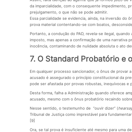
da imparcialidade, com o consequente impedimento, pr
prejulgamento, o que não se pode admitir.
Essa parcialidade se evidencia, ainda, na inversão do
prova material contentando-se com boatos, desconside
Portanto, a condução do PAD, revela-se ilegal, quando a
imposto, mas apenas a confirmação de uma narrativa p
inocência, contaminando de nulidade absoluta o ato de
7. O Standard Probatório e o
Em qualquer processo sancionador, o ônus de provar a i
acusado é assegurado o princípio constitucional da pres
pode ser afastada por provas robustas, inequívocas e p
Desta forma, falha a Administração quando oferece amp
acusado, mesmo com o ônus probatório recaindo sobre
Nesse sentido, o testemunho de “ouvir dizer” (
hearsa
Tribunal de Justiça como imprestável para fundamenta
[9]
Ora, se tal prova é insuficiente até mesmo para uma d