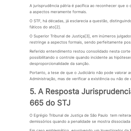
A jurisprudência pátria é pacífica ao reconhecer que o c
a aspectos meramente formais.
O STF, há décadas, já esclarecia a questão, distinguin
fáticos do ato[2].
O Superior Tribunal de Justiça[3], em inúmeros julgados
restringe a aspectos formais, sendo perfeitamente poss
Referido entendimento restou consolidado nesta corte 
possibilitando o controle quando incidente as hipóteses
desproporcionalidade da sanção.
Portanto, a tese de que o Judiciário não pode valorar a
Administração, mas de verificar a existência ou não de
5. A Resposta Jurisprudenc
665 do STJ
O Egrégio Tribunal de Justiça de São Paulo tem reiterad
demissórios quando a penalidade se mostra dissociada d
Em caso emblemático, envolvendo um Investigador da Pol