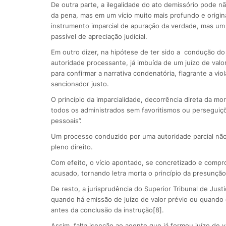
De outra parte, a ilegalidade do ato demissório pode nã
da pena, mas em um vício muito mais profundo e originár
instrumento imparcial de apuração da verdade, mas um
passível de apreciação judicial.
Em outro dizer, na hipótese de ter sido a condução do 
autoridade processante, já imbuída de um juízo de valo
para confirmar a narrativa condenatória, flagrante a vio
sancionador justo.
O princípio da imparcialidade, decorrência direta da mo
todos os administrados sem favoritismos ou perseguiç
pessoais”.
Um processo conduzido por uma autoridade parcial não 
pleno direito.
Com efeito, o vício apontado, se concretizado e comp
acusado, tornando letra morta o princípio da presunção
De resto, a jurisprudência do Superior Tribunal de Justi
quando há emissão de juízo de valor prévio ou quando
antes da conclusão da instrução[8].
Assim, falta isenção ao agente que já formou juízo de