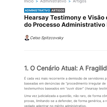
Ínicio
>
Administrativo
>
Artigos
ADMINISTRATIVO
ARTIGOS
Hearsay Testimony e Visão 
do Processo Administrativo D
Celso Spitzcovsky
1. O Cenário Atual: A Fragili
É cada vez mais recorrente a demissão de servidores pú
baseadas em denúncias de “procedimento irregular de 
testemunhos baseados em “ouvir dizer” (
hearsay testi
Uma vez judicializada a questão, não raro, de forma cô
provas, limitando-se a defender, de forma genérica, a r
vedado adentrar no mérito administrativo.