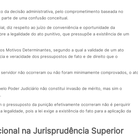
rito da decisão administrativa, pelo comprometimento baseada no
, parte de uma confusão conceitual.
cial, diz respeito ao juízo de conveniência e oportunidade da
bre a legalidade do ato punitivo, que pressupõe a existência de um
 dos Motivos Determinantes, segundo a qual a validade de um ato
ncia e veracidade dos pressupostos de fato e de direito que o
o servidor não ocorreram ou não foram minimamente comprovados, o at
lo Poder Judiciário não constitui invasão de mérito, mas sim o
e.
em o pressuposto da punição efetivamente ocorreram não é perquirir
 legalidade, pois a lei exige a existência do fato para a aplicação da
cional na Jurisprudência Superior