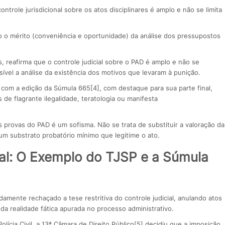
ontrole jurisdicional sobre os atos disciplinares é amplo e não se limita
do o mérito (conveniência e oportunidade) da análise dos pressupostos
, reafirma que o controle judicial sobre o PAD é amplo e não se
ível a análise da existência dos motivos que levaram à punição.
com a edição da Súmula 665[4], com destaque para sua parte final,
 de flagrante ilegalidade, teratologia ou manifesta
s provas do PAD é um sofisma. Não se trata de substituir a valoração da
 um substrato probatório mínimo que legitime o ato.
ial: O Exemplo do TJSP e a Súmula
amente rechaçado a tese restritiva do controle judicial, anulando atos
a realidade fática apurada no processo administrativo.
ícia Civil, a 13ª Câmara de Direito Público[5] decidiu que a imposição