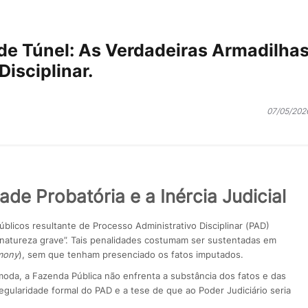
de Túnel: As Verdadeiras Armadilha
isciplinar.
07/05/202
dade Probatória e a Inércia Judicial
blicos resultante de Processo Administrativo Disciplinar (PAD)
natureza grave”. Tais penalidades costumam ser sustentadas em
mony
), sem que tenham presenciado os fatos imputados.
moda, a Fazenda Pública não enfrenta a substância dos fatos e das
egularidade formal do PAD e a tese de que ao Poder Judiciário seria