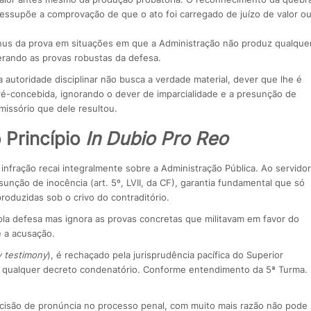
essupõe a comprovação de que o ato foi carregado de juízo de valor o
 ônus da prova em situações em que a Administração não produz qualque
rando as provas robustas da defesa.
 autoridade disciplinar não busca a verdade material, dever que lhe é
ré-concebida, ignorando o dever de imparcialidade e a presunção de
missório que dele resultou.
 Princípio
In Dubio Pro Reo
nfração recai integralmente sobre a Administração Pública. Ao servidor
unção de inocência (art. 5º, LVII, da CF), garantia fundamental que só
roduzidas sob o crivo do contraditório.
la defesa mas ignora as provas concretas que militavam em favor do
 a acusação.
y testimony
), é rechaçado pela jurisprudência pacífica do Superior
r qualquer decreto condenatório. Conforme entendimento da 5ª Turma.
ecisão de pronúncia no processo penal, com muito mais razão não pode