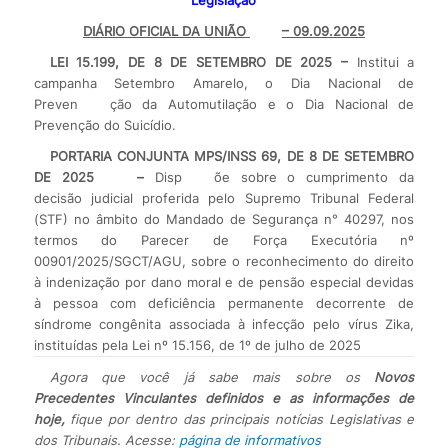
DIÁRIO OFICIAL DA UNIÃO
– 09.09.2025
LEI 15.199, DE 8 DE SETEMBRO DE 2025 –
Institui a
campanha Setembro Amarelo, o Dia Nacional de
Preven
ção da Automutilação e o Dia Nacional de
Prevenção do Suicídio.
PORTARIA CONJUNTA MPS/INSS 69, DE 8 DE SETEMBRO
DE 2025
–
Disp
õe sobre o cumprimento da
decisão judicial proferida pelo Supremo Tribunal Federal
(STF) no âmbito do Mandado de Segurança n° 40297, nos
termos do Parecer de Força Executória nº
00901/2025/SGCT/AGU, sobre o reconhecimento do direito
à indenização por dano moral e de pensão especial devidas
à pessoa com deficiência permanente decorrente de
síndrome congênita associada à infecção pelo vírus Zika,
instituídas pela Lei nº 15.156, de 1º de julho de 2025
Agora que você já sabe mais sobre os
Novos
Precedentes Vinculantes definidos e as informações de
hoje,
fique por dentro das principais notícias Legislativas e
dos Tribunais. Acesse:
página de informativos