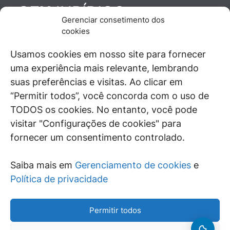
JURÍDICO
GEN
Gerenciar consetimento dos
De maneira independente, os autores e
cookies
colaboradores do GEN Jurídico, renomados
juristas e doutrinadores nacionais, se posicionam
Usamos cookies em nosso site para fornecer
diante de questões relevantes do cotidiano e
uma experiência mais relevante, lembrando
universo jurídico.
suas preferências e visitas. Ao clicar em
“Permitir todos”, você concorda com o uso de
TODOS os cookies. No entanto, você pode
visitar "Configurações de cookies" para
ÁREAS DE INTERESSE
fornecer um consentimento controlado.
SAIBA MAIS
Saiba mais em
Gerenciamento de cookies
e
SIGA
Política de privacidade
Permitir todos