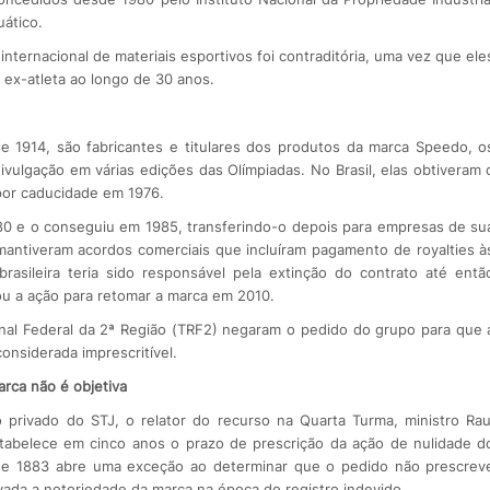
uático.
internacional de materiais esportivos foi contraditória, uma vez que ele
ex-atleta ao longo de 30 anos.
 1914, são fabricantes e titulares dos produtos da marca Speedo, o
vulgação em várias edições das Olímpiadas. No Brasil, elas obtiveram 
 por caducidade em 1976.
1980 e o conseguiu em 1985, transferindo-o depois para empresas de su
 mantiveram acordos comerciais que incluíram pagamento de royalties à
asileira teria sido responsável pela extinção do contrato até entã
zou a ação para retomar a marca em 2010.
ional Federal da 2ª Região (TRF2) negaram o pedido do grupo para que 
considerada imprescritível.
arca não é objetiva
 privado do STJ, o relator do recurso na Quarta Turma, ministro Rau
stabelece em cinco anos o prazo de prescrição da ação de nulidade d
 de 1883 abre uma exceção ao determinar que o pedido não prescrev
vada a notoriedade da marca na época do registro indevido.