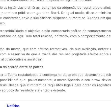
o as instâncias ordinárias, ao tempo da obtenção do registro pelo atlet
perante o público em geral no Brasil. De igual modo, disse o ministro
ue constatada, teve a sua eficácia suspensa durante os 30 anos em qu
ico.
rescritibilidade é objetiva e não comportaria análise do comportament
 vontade de agir. Tem total relação, portanto, com o comportamento da
o da marca, que tem efeitos retroativos. Na sua avaliação, deferir 
com a assertiva de que a má-fé das rés não projetaria efeitos sobre 
l colaborativa e amistosa”.
im do acordo entre as partes
uarta Turma restabeleceu a sentença na parte em que determinou a nã
 possibilitará que, paulatinamente, a marca Speedo e seu arrow devic
tárias, desde que cumpram os requisitos legais para obter os registros
 abrupto da realidade até então existente.
Notícias