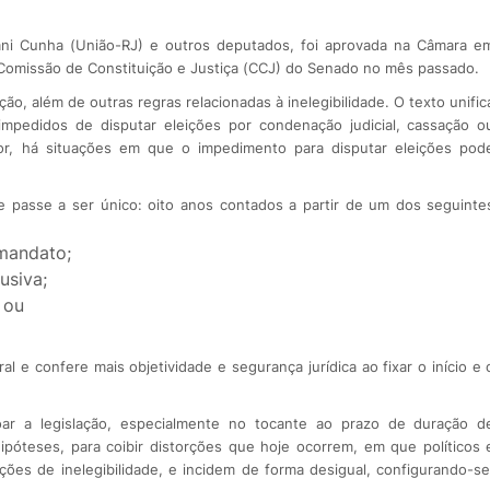
ani Cunha (União-RJ) e outros deputados, foi aprovada na Câmara e
Comissão de Constituição e Justiça (CCJ) do Senado no mês passado.
ão, além de outras regras relacionadas à inelegibilidade. O texto unific
mpedidos de disputar eleições por condenação judicial, cassação o
or, há situações em que o impedimento para disputar eleições pod
e passe a ser único: oito anos contados a partir de um dos seguinte
 mandato;
usiva;
 ou
al e confere mais objetividade e segurança jurídica ao fixar o início e 
ar a legislação, especialmente no tocante ao prazo de duração d
 hipóteses, para coibir distorções que hoje ocorrem, em que políticos 
s de inelegibilidade, e incidem de forma desigual, configurando-se