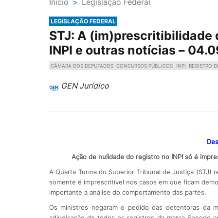
Ínicio
>
Legislação Federal
LEGISLAÇÃO FEDERAL
STJ: A (im)prescritibilidade
INPI e outras notícias – 04.
CÂMARA DOS DEPUTADOS
CONCURSOS PÚBLICOS
INPI
REGISTRO 
GEN Jurídico
Des
Ação de nulidade do registro no INPI só é impre
​A Quarta Turma do Superior Tribunal de Justiça (STJ) 
somente é imprescritível nos casos em que ficam demo
importante a análise do comportamento das partes.
Os ministros negaram o pedido das detentoras da m
adjudicação de todos os registros da marca Speedo co