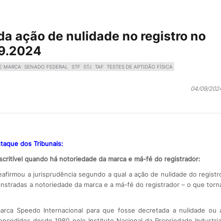
 da ação de nulidade no registro no
09.2024
DE MARCA
SENADO FEDERAL
STF
STJ
TAF
TESTES DE APTIDÃO FÍSICA
04/09/202
taque dos Tribunais:
scritível quando há notoriedade da marca e má-fé do registrador:
reafirmou a jurisprudência segundo a qual a ação de nulidade do registr
nstradas a notoriedade da marca e a má-fé do registrador – o que torn
arca Speedo Internacional para que fosse decretada a nulidade ou 
ncedidos desde 1980 pelo Instituto Nacional da Propriedade Industria