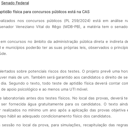
Senado Federal
aptidão física para concursos públicos está na CAS
 realizados nos concursos públicos (PL 259/2024) está em análise n
 senador Veneziano Vital do Rêgo (MDB-PB), a matéria tem o senado
dos em concursos no âmbito da administração pública direta e indireta d
 e municípios poderão ter as suas próprias leis, observados o princípi
úde.
lertados sobre potenciais riscos dos testes. O projeto prevê uma hor
ouver mais de um. Também será garantido aos candidatos o direito de se
dia. Segundo o texto, todo teste de aptidão física deverá contar co
 de apoio psicológico e ao menos uma UTI móvel.
 laboratoriais antes dos testes físicos. No local das provas, deverá te
ser fornecida água gratuitamente para os candidatos. O texto aind
r realizados no mínimo um ano após a aplicação das provas objetiva 
tempo hábil ao adequado condicionamento físico dos candidatos.
a sessão no local da prova, para simulações, recapitulação das regras