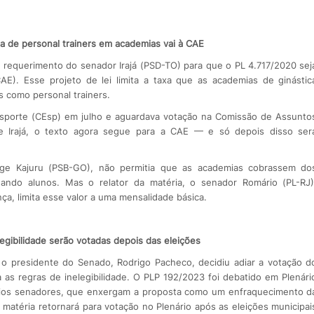
da de personal trainers em academias vai à CAE
m requerimento do senador Irajá (PSD-TO) para que o PL 4.717/2020 sej
E). Esse projeto de lei limita a taxa que as academias de ginástic
s como personal trainers.
Esporte (CEsp) em julho e aguardava votação na Comissão de Assunto
e Irajá, o texto agora segue para a CAE — e só depois disso ser
orge Kajuru (PSB-GO), não permitia que as academias cobrassem do
ando alunos. Mas o relator da matéria, o senador Romário (PL-RJ)
a, limita esse valor a uma mensalidade básica.
egibilidade serão votadas depois das eleições
o presidente do Senado, Rodrigo Pacheco, decidiu adiar a votação d
a as regras de inelegibilidade. O PLP 192/2023 foi debatido em Plenári
e vários senadores, que enxergam a proposta como um enfraquecimento d
 matéria retornará para votação no Plenário após as eleições municipai