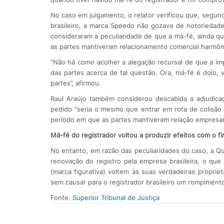
No caso em julgamento, o relator verificou que, segund
brasileiro, a marca Speedo não gozava de notoriedade 
consideraram a peculiaridade de que a má-fé, ainda q
as partes mantiveram relacionamento comercial harmôn
“Não há como acolher a alegação recursal de que a imp
das partes acerca de tal questão. Ora, má-fé é dolo,
partes”, afirmou.
Raul Araújo também considerou descabida a adjudicaçã
pedido “seria o mesmo que entrar em rota de colisão 
período em que as partes mantiveram relação empresaria
Má-fé do registrador voltou a produzir efeitos com o f
No entanto, em razão das peculiaridades do caso, a Q
renovação do registro pela empresa brasileira, o que
(marca figurativa) voltem às suas verdadeiras proprie
sem causar para o registrador brasileiro um rompimento
Fonte:
Superior Tribunal de Justiça