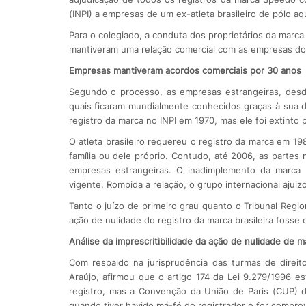
(INPI) a empresas de um ex-atleta brasileiro de pólo aq
Para o colegiado, a conduta dos proprietários da marca 
mantiveram uma relação comercial com as empresas do 
Empresas mantiveram acordos comerciais por 30 anos
Segundo o processo, as empresas estrangeiras, desde
quais ficaram mundialmente conhecidos graças à sua di
registro da marca no INPI em 1970, mas ele foi extinto
O atleta brasileiro requereu o registro da marca em 
família ou dele próprio. Contudo, até 2006, as partes
empresas estrangeiras. O inadimplemento da marca br
vigente. Rompida a relação, o grupo internacional ajui
Tanto o juízo de primeiro grau quanto o Tribunal Reg
ação de nulidade do registro da marca brasileira fosse 
Análise da imprescritibilidade da ação de nulidade de m
Com respaldo na jurisprudência das turmas de direito
Araújo, afirmou que o artigo 174 da Lei 9.279/1996 e
registro, mas a Convenção da União de Paris (CUP)
quando tiver havido má-fé do registrador e for compro