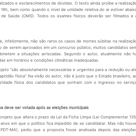
ados e esclarecimentos de dúvidas. O texto ainda proíbe a realizaçã
 16h, bem como quando o nível de umidade relativa do ar estiver abaix
 de Saúde (OMS). Todos os exames físicos deverão ser filmados e 
ue, infelizmente, não são raros os casos de mortes súbitas na realizaçã
ejo de serem aprovados em um concurso público, muitos candidatos se
submetem a situações arriscadas. Segundo o autor, atualmente não h
as em horários e condições climáticas inadequadas.
jeto “são absolutamente necessárias e urgentes para a redução ou at
idão física”. Na visão do autor, não é justo que o Estado brasileiro, a
egridade física dos candidatos que sonham com o ingresso no serviç
pa deve ser votada após as eleições municipais
projeto que altera o prazo da Lei da Ficha Limpa (Lei Complementar 135
 anos em que o político fica impedido de se candidatar. Mas não houv
(PDT-MA), pediu que a proposta fosse analisada depois das eleiçõe