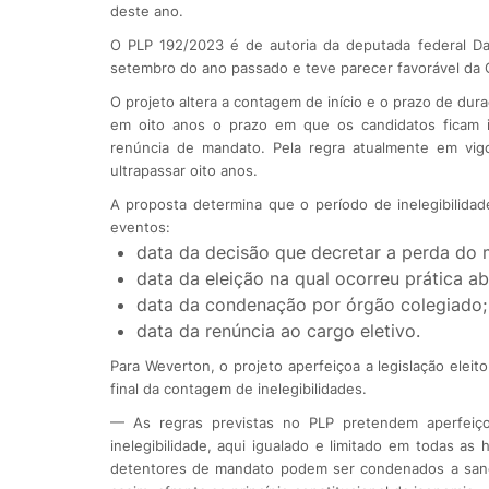
deste ano.
O PLP 192/2023 é de autoria da deputada federal D
setembro do ano passado e teve parecer favorável da 
O projeto altera a contagem de início e o prazo de duraç
em oito anos o prazo em que os candidatos ficam i
renúncia de mandato. Pela regra atualmente em vig
ultrapassar oito anos.
A proposta determina que o período de inelegibilidad
eventos:
data da decisão que decretar a perda do
data da eleição na qual ocorreu prática ab
data da condenação por órgão colegiado;
data da renúncia ao cargo eletivo.
Para Weverton, o projeto aperfeiçoa a legislação eleitor
final da contagem de inelegibilidades.
— As regras previstas no PLP pretendem aperfeiço
inelegibilidade, aqui igualado e limitado em todas as
detentores de mandato podem ser condenados a sançõe