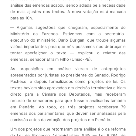
análise das emendas acabou sendo adiada pela necessidade
de mais ajustes nos textos. A nova votação está marcada
para as 10h.
— Algumas sugestões que chegaram, especialmente do
Ministério da Fazenda. Estivemos com o secretário-
executivo do ministério, Dario Durigan, que trouxe algumas
visões importantes para que nós possamos nos debruçar e
tentar aperfeiçoar o texto — explicou o relator das
emendas, senador Efraim Filho (União-PB).
As proposições em análise vieram de anteprojetos
apresentados por juristas ao presidente do Senado, Rodrigo
Pacheco, e depois formalizados como projetos de lei. Os
textos haviam sido aprovados em decisão terminativa e iriam
direto para a Câmara dos Deputados, mas receberam
recurso de senadores para que fossem analisadas também
em Plenário. Ao todo, os três projetos receberam 79
emendas dos parlamentares, que devem ser analisadas pela
comissão antes da votação dos projetos em Plenário.
Um dos projetos que retornaram para análise é o da reforma
da Lei de Processo Administrativo (LPA — Lei 9.784, de