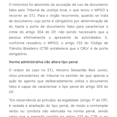
O motorista foi absolvido da acusação de uso de documento
falso pelo Tribunal de Justiça local, o que levou o MPGO a
recorrer ao STJ. Para o órgão recorrente, quando se trata
de documento cujo porte é obrigatório por determinação de
lei, basta o porte de documento falso para caracterizar o
crime do artigo 304 do CP, não sendo necessário que a
pessoa efetivamente o apresente às autoridades. E,
conforme ressaltou o MPGO, o artigo 133 do Código de
Trânsito Brasileiro (CTB) estabelece que o CRLV é de porte
obrigatório.
Norma administrativa não altera tipo penal
O relator do caso no STJ, ministro Sebastião Reis Junior,
citou precedentes do tribunal no sentido de que apenas a
ação do agente que deliberadamente utiliza o documento
falso é capaz de caracterizar o tipo penal do artigo 304 do
CP.
“Em observância ao princípio da legalidade (artigo 1º do CP),
é vedada a ampliação do tipo penal, de modo a contemplar
verbo ou conduta não elencada na norma penal, sendo
certo que a previsão contida no artigo 133 do CTB — no