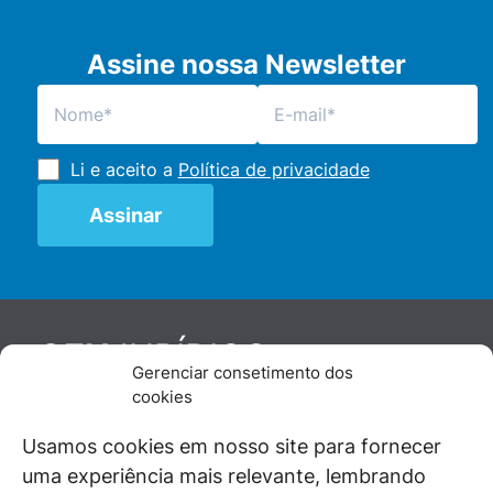
Assine nossa Newsletter
Li e aceito a
Política de privacidade
JURÍDICO
GEN
Gerenciar consetimento dos
De maneira independente, os autores e
cookies
colaboradores do GEN Jurídico, renomados
juristas e doutrinadores nacionais, se posicionam
Usamos cookies em nosso site para fornecer
diante de questões relevantes do cotidiano e
uma experiência mais relevante, lembrando