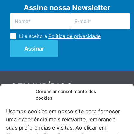
Assine nossa Newsletter
Li e aceito a
Política de privacidade
JURÍDICO
GEN
Gerenciar consetimento dos
De maneira independente, os autores e
cookies
colaboradores do GEN Jurídico, renomados
juristas e doutrinadores nacionais, se posicionam
Usamos cookies em nosso site para fornecer
diante de questões relevantes do cotidiano e
uma experiência mais relevante, lembrando
universo jurídico.
suas preferências e visitas. Ao clicar em