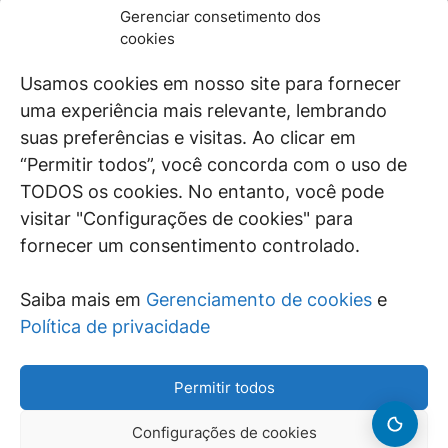
JURÍDICO
GEN
Gerenciar consetimento dos
De maneira independente, os autores e
cookies
colaboradores do GEN Jurídico, renomados
juristas e doutrinadores nacionais, se posicionam
Usamos cookies em nosso site para fornecer
diante de questões relevantes do cotidiano e
uma experiência mais relevante, lembrando
universo jurídico.
suas preferências e visitas. Ao clicar em
“Permitir todos”, você concorda com o uso de
TODOS os cookies. No entanto, você pode
visitar "Configurações de cookies" para
ÁREAS DE INTERESSE
fornecer um consentimento controlado.
SAIBA MAIS
Saiba mais em
Gerenciamento de cookies
e
SIGA
Política de privacidade
Permitir todos
Configurações de cookies