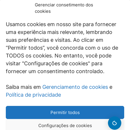
JURÍDICO
GEN
Gerenciar consetimento dos
De maneira independente, os autores e
cookies
colaboradores do GEN Jurídico, renomados
juristas e doutrinadores nacionais, se posicionam
Usamos cookies em nosso site para fornecer
diante de questões relevantes do cotidiano e
uma experiência mais relevante, lembrando
universo jurídico.
suas preferências e visitas. Ao clicar em
“Permitir todos”, você concorda com o uso de
TODOS os cookies. No entanto, você pode
visitar "Configurações de cookies" para
ÁREAS DE INTERESSE
fornecer um consentimento controlado.
SAIBA MAIS
Saiba mais em
Gerenciamento de cookies
e
SIGA
Política de privacidade
Permitir todos
Configurações de cookies