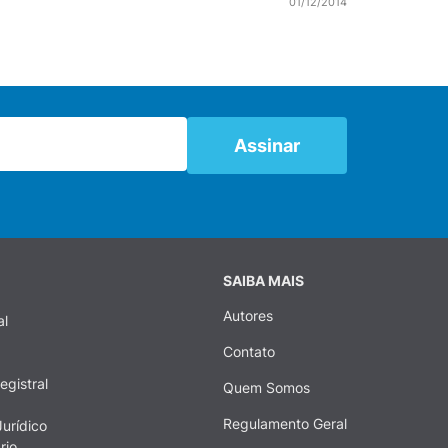
01/12/2014
SAIBA MAIS
Autores
al
Contato
egistral
Quem Somos
Regulamento Geral
urídico
rio