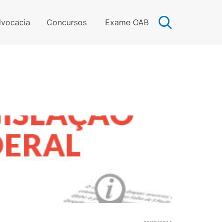
vocacia
Concursos
Exame OAB