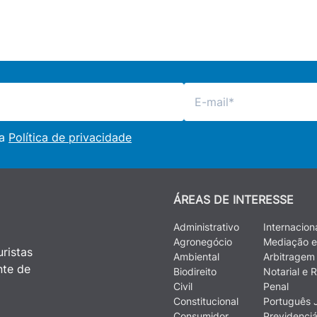
 a
Política de privacidade
ÁREAS DE INTERESSE
Administrativo
Internacion
Agronegócio
Mediação e
ristas
Ambiental
Arbitragem
nte de
Biodireito
Notarial e R
Civil
Penal
Constitucional
Português J
Consumidor
Previdenciá