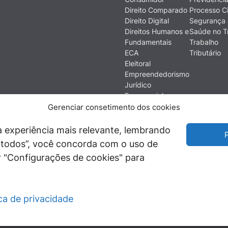
Direito Comparado
Processo Ci
Direito Digital
Segurança 
Direitos Humanos e
Saúde no T
Fundamentais
Trabalho
ECA
Tributário
Eleitoral
Empreendedorismo
Jurídico
Empresarial
Ética
Gerenciar consetimento dos cookies
Filosofia do Direito
Financeiro e
 experiência mais relevante, lembrando
P
Econômico
ir todos”, você concorda com o uso de
História do Direito
 "Configurações de cookies" para
Imobiliário
ica de privacidade