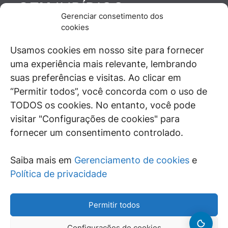
JURÍDICO
GEN
Gerenciar consetimento dos
De maneira independente, os autores e
cookies
colaboradores do GEN Jurídico, renomados
juristas e doutrinadores nacionais, se posicionam
Usamos cookies em nosso site para fornecer
diante de questões relevantes do cotidiano e
uma experiência mais relevante, lembrando
universo jurídico.
suas preferências e visitas. Ao clicar em
“Permitir todos”, você concorda com o uso de
TODOS os cookies. No entanto, você pode
visitar "Configurações de cookies" para
ÁREAS DE INTERESSE
fornecer um consentimento controlado.
SAIBA MAIS
Saiba mais em
Gerenciamento de cookies
e
SIGA
Política de privacidade
Permitir todos
Configurações de cookies