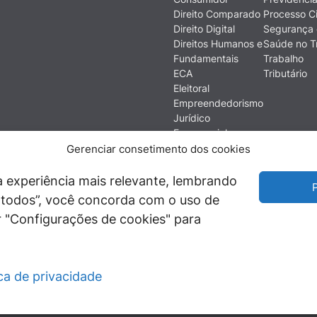
Direito Comparado
Processo Ci
Direito Digital
Segurança 
Direitos Humanos e
Saúde no T
Fundamentais
Trabalho
ECA
Tributário
Eleitoral
Empreendedorismo
Jurídico
Empresarial
Ética
Gerenciar consetimento dos cookies
Filosofia do Direito
Financeiro e
 experiência mais relevante, lembrando
P
Econômico
ir todos”, você concorda com o uso de
História do Direito
 "Configurações de cookies" para
Imobiliário
ica de privacidade