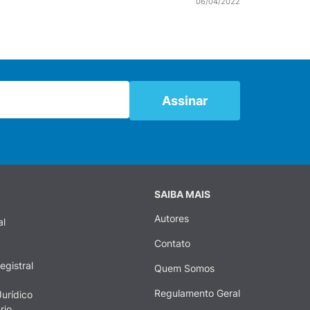
06/04/2022
SAIBA MAIS
Autores
al
Contato
egistral
Quem Somos
Regulamento Geral
urídico
rio