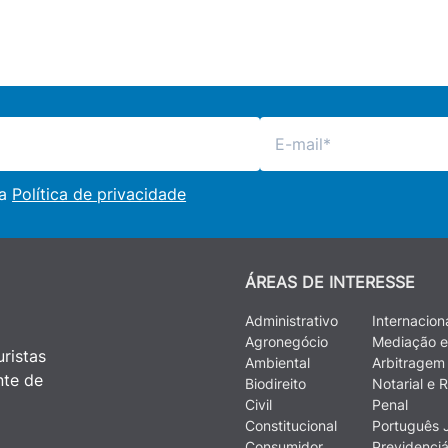
 a
Política de privacidade
ÁREAS DE INTERESSE
Administrativo
Internacion
Agronegócio
Mediação e
ristas
Ambiental
Arbitragem
nte de
Biodireito
Notarial e R
Civil
Penal
Constitucional
Português J
Consumidor
Previdenciá