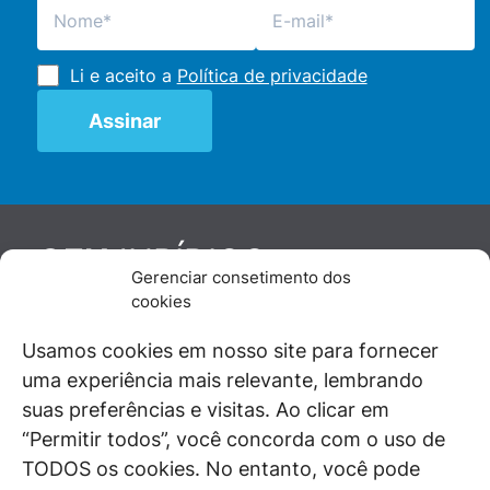
Li e aceito a
Política de privacidade
JURÍDICO
GEN
Gerenciar consetimento dos
De maneira independente, os autores e
cookies
colaboradores do GEN Jurídico, renomados
juristas e doutrinadores nacionais, se posicionam
Usamos cookies em nosso site para fornecer
diante de questões relevantes do cotidiano e
uma experiência mais relevante, lembrando
universo jurídico.
suas preferências e visitas. Ao clicar em
“Permitir todos”, você concorda com o uso de
TODOS os cookies. No entanto, você pode