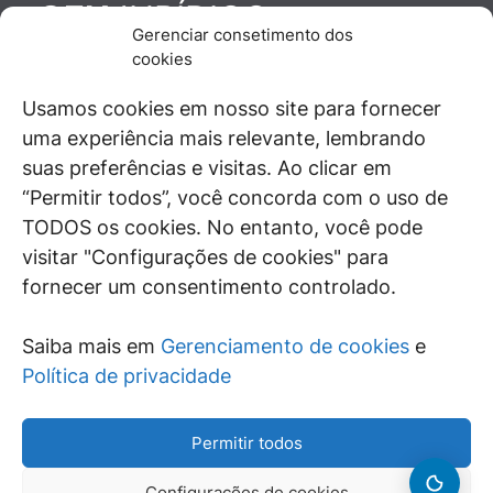
JURÍDICO
GEN
Gerenciar consetimento dos
De maneira independente, os autores e
cookies
colaboradores do GEN Jurídico, renomados
juristas e doutrinadores nacionais, se posicionam
Usamos cookies em nosso site para fornecer
diante de questões relevantes do cotidiano e
uma experiência mais relevante, lembrando
universo jurídico.
suas preferências e visitas. Ao clicar em
“Permitir todos”, você concorda com o uso de
TODOS os cookies. No entanto, você pode
visitar "Configurações de cookies" para
ÁREAS DE INTERESSE
fornecer um consentimento controlado.
SAIBA MAIS
Saiba mais em
Gerenciamento de cookies
e
SIGA
Política de privacidade
Permitir todos
Configurações de cookies