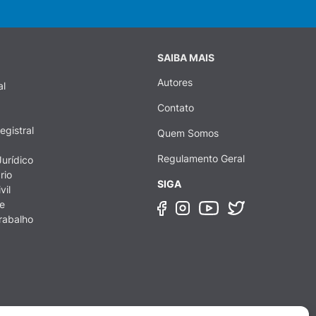
SAIBA MAIS
Autores
al
Contato
egistral
Quem Somos
Regulamento Geral
urídico
rio
SIGA
vil
e
rabalho