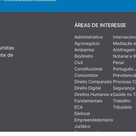
ÁREAS DE INTERESSE
Administrativo
Internacion
Agronegócio
Mediação e
ristas
Ambiental
Arbitragem
nte de
Biodireito
Notarial e R
Civil
Penal
Constitucional
Português J
Consumidor
Previdenciá
Direito Comparado
Processo Ci
Direito Digital
Segurança 
Direitos Humanos e
Saúde no T
Fundamentais
Trabalho
ECA
Tributário
Eleitoral
Empreendedorismo
Jurídico
Empresarial