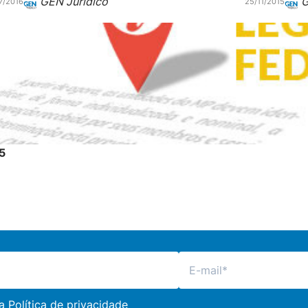
GEN Jurídico
G
7/2016
25/11/2015
5
 a
Política de privacidade