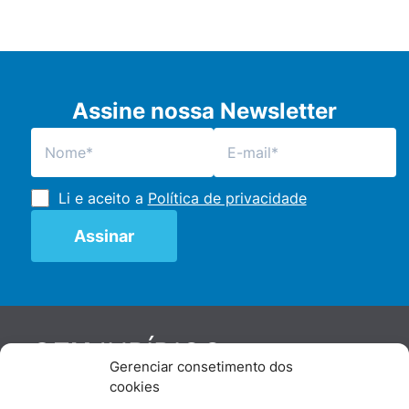
Assine nossa Newsletter
Li e aceito a
Política de privacidade
JURÍDICO
GEN
Gerenciar consetimento dos
De maneira independente, os autores e
cookies
colaboradores do GEN Jurídico, renomados