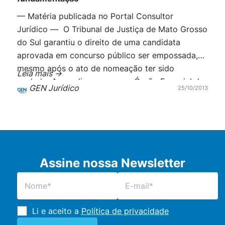
— Matéria publicada no Portal Consultor
Jurídico — O Tribunal de Justiça de Mato Grosso
do Sul garantiu o direito de uma candidata
aprovada em concurso público ser empossada,
mesmo após o ato de nomeação ter sido
Leia mais ->
anulado. Ao analisar o caso, o Órgão Especial do
GEN Jurídico
25/10/2013
TJ-MS entendeu, por unanimidade, que não
houve fundamentação no ato que anulou […]
Assine nossa Newsletter
Li e aceito a
Política de privacidade