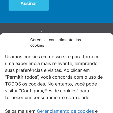
JURÍDICO
GEN
Gerenciar consetimento dos
De maneira independente, os autores e
cookies
colaboradores do GEN Jurídico, renomados
juristas e doutrinadores nacionais, se posicionam
Usamos cookies em nosso site para fornecer
diante de questões relevantes do cotidiano e
uma experiência mais relevante, lembrando
universo jurídico.
suas preferências e visitas. Ao clicar em
“Permitir todos”, você concorda com o uso de
TODOS os cookies. No entanto, você pode
visitar "Configurações de cookies" para
ÁREAS DE INTERESSE
fornecer um consentimento controlado.
SAIBA MAIS
Saiba mais em
Gerenciamento de cookies
e