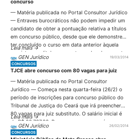
concurso
— Matéria publicada no Portal Consultor Jurídico
— Entraves burocráticos não podem impedir um
candidato de obter a pontuação relativa a títulos
em concurso público, desde que ele demonstre
ter concluído o curso em data anterior àquela
Leia mais ->
prevista no edital para a entrega dos documentos
GEN Jurídico
19/03/2014
comprobatórios da titulação. Esse foi o
CONCURSOS
entendimento aplicado pela 2ª […]
TJCE abre concurso com 80 vagas para juiz
— Matéria publicada no Portal Consultor
Jurídico — Começa nesta quarta-feira (26/2) o
período de inscrições para concurso público do
Tribunal de Justiça do Ceará que irá preencher
80 vagas para juiz substituto. O salário inicial é
Leia mais ->
de R$ 22.797,33. Para exercer o cargo é
GEN Jurídico
26/02/2014
necessário possuir bacharelado em Direito e, no
CONCURSOS
mínimo, três anos de exercício em […]