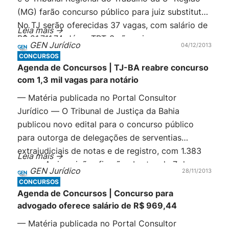
(MG) farão concurso público para juiz substituto.
No TJ serão oferecidas 37 vagas, com salário de
Leia mais ->
R$ 21.711,74. Já no TRT-3 são seis vagas com
GEN Jurídico
04/12/2013
salário incial de R$ 22.854,47. Em ambos é
CONCURSOS
necessário […]
Agenda de Concursos | TJ-BA reabre concurso
com 1,3 mil vagas para notário
— Matéria publicada no Portal Consultor
Jurídico — O Tribunal de Justiça da Bahia
publicou novo edital para o concurso público
para outorga de delegações de serventias
extrajudiciais de notas e de registro, com 1.383
Leia mais ->
vagas. As inscrições ficarão abertas de 7 de
GEN Jurídico
28/11/2013
janeiro a 5 de fevereiro de 2014. A taxa é de R$
CONCURSOS
200. A remuneração […]
Agenda de Concursos | Concurso para
advogado oferece salário de R$ 969,44
— Matéria publicada no Portal Consultor