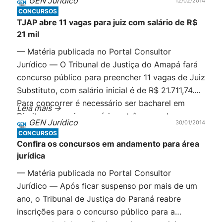
GEN Jurídico
12/02/2014
são oferecidas cerca de mil vagas. O concurso
CONCURSOS
com melhor remuneração é para o […]
TJAP abre 11 vagas para juiz com salário de R$
21 mil
— Matéria publicada no Portal Consultor
Jurídico — O Tribunal de Justiça do Amapá fará
concurso público para preencher 11 vagas de Juiz
Substituto, com salário inicial é de R$ 21.711,74.
Para concorrer é necessário ser bacharel em
Leia mais ->
Direito e possuir, no mínimo, três anos de
GEN Jurídico
30/01/2014
atividade jurídica, exercida após a obtenção do
CONCURSOS
grau de bacharel. Além disso, […]
Confira os concursos em andamento para área
jurídica
— Matéria publicada no Portal Consultor
Jurídico — Após ficar suspenso por mais de um
ano, o Tribunal de Justiça do Paraná reabre
inscrições para o concurso público para a