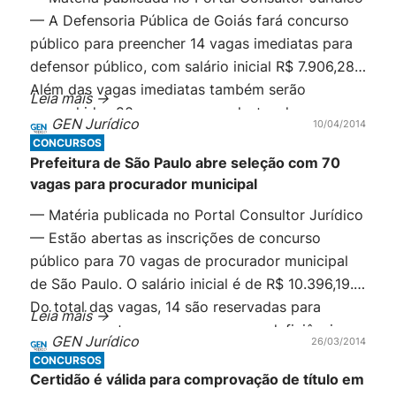
— A Defensoria Pública de Goiás fará concurso
público para preencher 14 vagas imediatas para
defensor público, com salário inicial R$ 7.906,28.
Além das vagas imediatas também serão
Leia mais ->
preenchidas 20 vagas para cadastro de reserva.
GEN Jurídico
10/04/2014
Para concorrer é necessário ser bacharel em
CONCURSOS
Direito e ter registro na Ordem […]
Prefeitura de São Paulo abre seleção com 70
vagas para procurador municipal
— Matéria publicada no Portal Consultor Jurídico
— Estão abertas as inscrições de concurso
público para 70 vagas de procurador municipal
de São Paulo. O salário inicial é de R$ 10.396,19.
Do total das vagas, 14 são reservadas para
Leia mais ->
negros e quatro para pessoas com deficiência.
GEN Jurídico
26/03/2014
Para concorrer é necessário ser bacharel em
CONCURSOS
Direito e […]
Certidão é válida para comprovação de título em