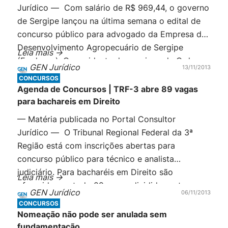
Jurídico — Com salário de R$ 969,44, o governo
de Sergipe lançou na última semana o edital de
concurso público para advogado da Empresa de
Desenvolvimento Agropecuário de Sergipe
Leia mais ->
(Emdagro). O presidente da secciona da Ordem
GEN Jurídico
13/11/2013
dos Advogados do Brasil no estado Carlos
CONCURSOS
Augusto Monteiro Nascimento, reclama: “o valor
Agenda de Concursos | TRF-3 abre 89 vagas
irrisório é um […]
para bachareis em Direito
— Matéria publicada no Portal Consultor
Jurídico — O Tribunal Regional Federal da 3ª
Região está com inscrições abertas para
concurso público para técnico e analista
judiciário. Para bacharéis em Direito são
Leia mais ->
oferecidas ao todo 89 vagas divididas entre
GEN Jurídico
06/11/2013
Analista Judiciário — Área Judiciária e Oficial de
CONCURSOS
Justiça Avaliador Federal. As vagas são
Nomeação não pode ser anulada sem
distribuídas em São Paulo e […]
fundamentação