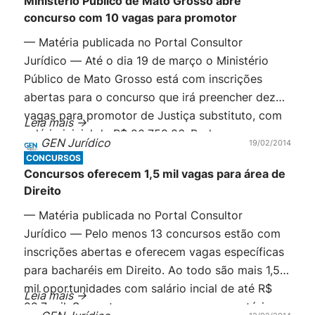
Ministério Público de Mato Grosso abre
concurso com 10 vagas para promotor
— Matéria publicada no Portal Consultor
Jurídico — Até o dia 19 de março o Ministério
Público de Mato Grosso está com inscrições
abertas para o concurso que irá preencher dez
vagas para promotor de Justiça substituto, com
Leia mais ->
salário inicial de R$ 20.759,86. Podem se
GEN Jurídico
19/02/2014
inscrever bacharéis em Direito com no mínimo
CONCURSOS
três anos de atividade jurídica. As […]
Concursos oferecem 1,5 mil vagas para área de
Direito
— Matéria publicada no Portal Consultor
Jurídico — Pelo menos 13 concursos estão com
inscrições abertas e oferecem vagas específicas
para bacharéis em Direito. Ao todo são mais 1,5
mil oportunidades com salário incial de até R$
Leia mais ->
22,7 mil. Somente os concursos para cartório