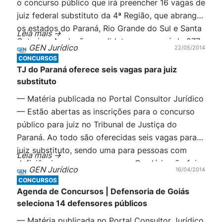
o concurso público que irá preencher 16 vagas de
juiz federal substituto da 4ª Região, que abrange
os estados do Paraná, Rio Grande do Sul e Santa
Leia mais ->
Catarina. A relação candidato por vaga é de 277.
GEN Jurídico
22/05/2014
Do total de […]
CONCURSOS
TJ do Paraná oferece seis vagas para juiz
substituto
— Matéria publicada no Portal Consultor Jurídico
— Estão abertas as inscrições para o concurso
público para juiz no Tribunal de Justiça do
Paraná. Ao todo são oferecidas seis vagas para
juiz substituto, sendo uma para pessoas com
Leia mais ->
deficiência e uma para negros. O salário não foi
GEN Jurídico
16/04/2014
informado no edital mas, de acordo com
CONCURSOS
informações […]
Agenda de Concursos | Defensoria de Goiás
seleciona 14 defensores públicos
— Matéria publicada no Portal Consultor Jurídico