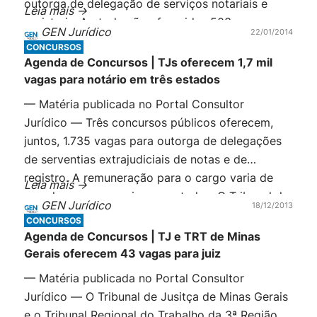
outorga de delegação de serviços notariais e
Leia mais ->
registrais. Ao todo são oferecidas 503 cargos,
GEN Jurídico
22/01/2014
sendo 326 por provimento e 177 por remoção. As
CONCURSOS
inscrições devem ser feitas até […]
Agenda de Concursos | TJs oferecem 1,7 mil
vagas para notário em três estados
— Matéria publicada no Portal Consultor
Jurídico — Três concursos públicos oferecem,
juntos, 1.735 vagas para outorga de delegações
de serventias extrajudiciais de notas e de
registro. A remuneração para o cargo varia de
Leia mais ->
acordo com os serviços prestados. O Tribunal de
GEN Jurídico
18/12/2013
Justiça da Bahia é o que oferece o maior número
CONCURSOS
de vagas: 1.383. Para este concurso, […]
Agenda de Concursos | TJ e TRT de Minas
Gerais oferecem 43 vagas para juiz
— Matéria publicada no Portal Consultor
Jurídico — O Tribunal de Jusitça de Minas Gerais
e o Tribunal Regional do Trabalho da 3ª Região