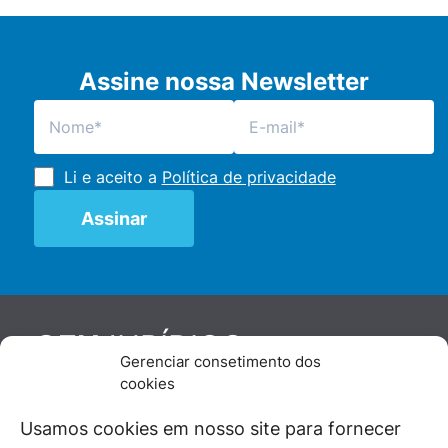
Assine nossa Newsletter
Li e aceito a
Política de privacidade
JURÍDICO
GEN
Gerenciar consetimento dos
De maneira independente, os autores e
cookies
colaboradores do GEN Jurídico, renomados
juristas e doutrinadores nacionais, se posicionam
Usamos cookies em nosso site para fornecer