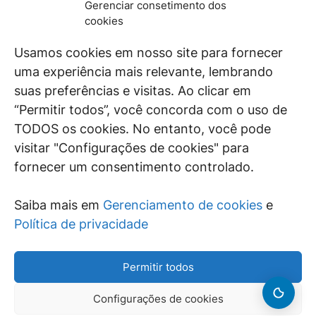
Gerenciar consetimento dos
De maneira independente, os autores e
cookies
colaboradores do GEN Jurídico, renomados
juristas e doutrinadores nacionais, se posicionam
Usamos cookies em nosso site para fornecer
diante de questões relevantes do cotidiano e
uma experiência mais relevante, lembrando
universo jurídico.
suas preferências e visitas. Ao clicar em
“Permitir todos”, você concorda com o uso de
TODOS os cookies. No entanto, você pode
visitar "Configurações de cookies" para
ÁREAS DE INTERESSE
fornecer um consentimento controlado.
SAIBA MAIS
Saiba mais em
Gerenciamento de cookies
e
SIGA
Política de privacidade
Permitir todos
Configurações de cookies