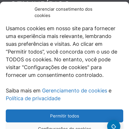
JURÍDICO
GEN
Gerenciar consetimento dos
De maneira independente, os autores e
cookies
colaboradores do GEN Jurídico, renomados
juristas e doutrinadores nacionais, se posicionam
Usamos cookies em nosso site para fornecer
diante de questões relevantes do cotidiano e
uma experiência mais relevante, lembrando
universo jurídico.
suas preferências e visitas. Ao clicar em
“Permitir todos”, você concorda com o uso de
TODOS os cookies. No entanto, você pode
visitar "Configurações de cookies" para
ÁREAS DE INTERESSE
fornecer um consentimento controlado.
SAIBA MAIS
Saiba mais em
Gerenciamento de cookies
e
SIGA
Política de privacidade
Permitir todos
Configurações de cookies