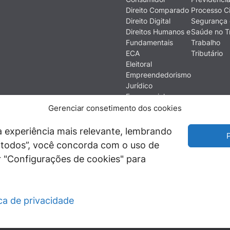
Direito Comparado
Processo Ci
Direito Digital
Segurança 
Direitos Humanos e
Saúde no T
Fundamentais
Trabalho
ECA
Tributário
Eleitoral
Empreendedorismo
Jurídico
Empresarial
Ética
Gerenciar consetimento dos cookies
Filosofia do Direito
Financeiro e
 experiência mais relevante, lembrando
P
Econômico
ir todos”, você concorda com o uso de
História do Direito
 "Configurações de cookies" para
Imobiliário
ica de privacidade