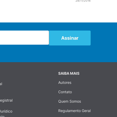
28/11/2016
SAIBA MAIS
Autores
al
Contato
egistral
Quem Somos
Regulamento Geral
urídico
rio