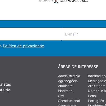
Valerio Mazzuoli
15/06/2018
 a
Política de privacidade
ÁREAS DE INTERESSE
Administrativo
Internacion
Agronegócio
Mediação e
ristas
Ambiental
Arbitragem
nte de
Biodireito
Notarial e R
Civil
Penal
Constitucional
Português J
Consumidor
Previdenciá