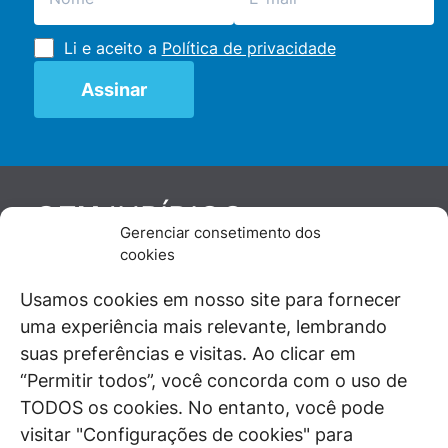
Li e aceito a
Política de privacidade
JURÍDICO
GEN
Gerenciar consetimento dos
De maneira independente, os autores e
cookies
colaboradores do GEN Jurídico, renomados
juristas e doutrinadores nacionais, se posicionam
Usamos cookies em nosso site para fornecer
diante de questões relevantes do cotidiano e
uma experiência mais relevante, lembrando
universo jurídico.
suas preferências e visitas. Ao clicar em
“Permitir todos”, você concorda com o uso de
TODOS os cookies. No entanto, você pode
visitar "Configurações de cookies" para