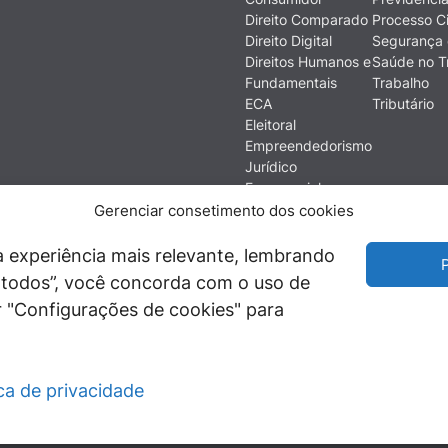
Direito Comparado
Processo Ci
Direito Digital
Segurança 
Direitos Humanos e
Saúde no T
Fundamentais
Trabalho
ECA
Tributário
Eleitoral
Empreendedorismo
Jurídico
Empresarial
Ética
Gerenciar consetimento dos cookies
Filosofia do Direito
Financeiro e
 experiência mais relevante, lembrando
P
Econômico
ir todos”, você concorda com o uso de
História do Direito
 "Configurações de cookies" para
Imobiliário
ica de privacidade