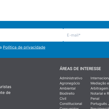
 a
Política de privacidade
ÁREAS DE INTERESSE
Administrativo
Internacion
Agronegócio
Mediação e
ristas
Ambiental
Arbitragem
nte de
Biodireito
Notarial e R
Civil
Penal
Constitucional
Português J
Consumidor
Previdenciá