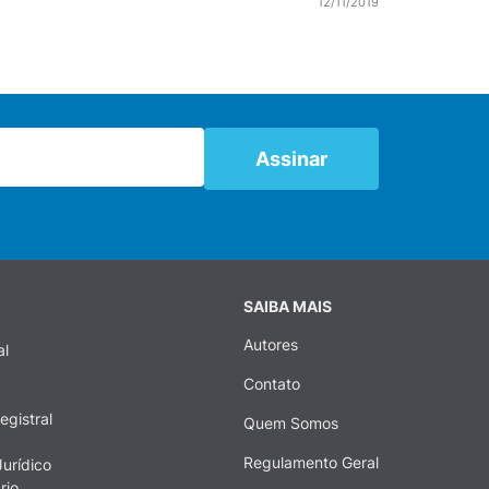
12/11/2019
SAIBA MAIS
Autores
al
Contato
egistral
Quem Somos
Regulamento Geral
urídico
rio