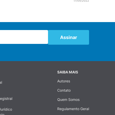
17/05/2022
SAIBA MAIS
Autores
al
Contato
egistral
Quem Somos
Regulamento Geral
urídico
rio