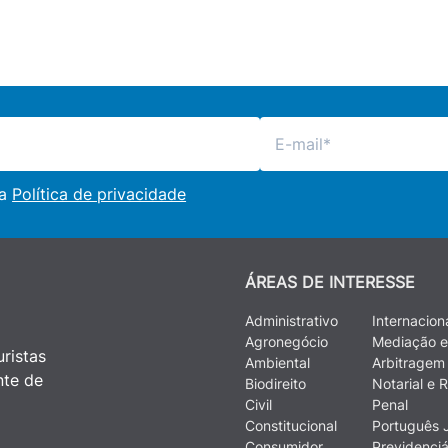
 a
Política de privacidade
ÁREAS DE INTERESSE
Administrativo
Internacion
Agronegócio
Mediação e
ristas
Ambiental
Arbitragem
nte de
Biodireito
Notarial e R
Civil
Penal
Constitucional
Português J
Consumidor
Previdenciá