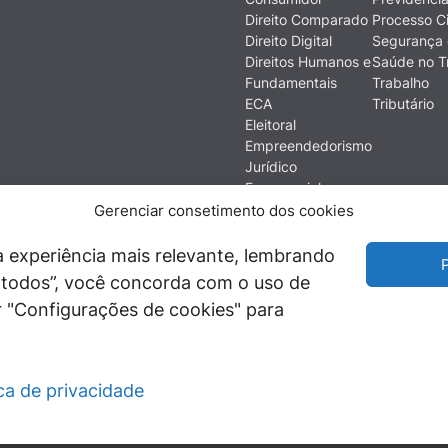
Direito Comparado
Processo Ci
Direito Digital
Segurança 
Direitos Humanos e
Saúde no T
Fundamentais
Trabalho
ECA
Tributário
Eleitoral
Empreendedorismo
Jurídico
Empresarial
Ética
Gerenciar consetimento dos cookies
Filosofia do Direito
Financeiro e
 experiência mais relevante, lembrando
P
Econômico
ir todos”, você concorda com o uso de
História do Direito
 "Configurações de cookies" para
Imobiliário
ica de privacidade