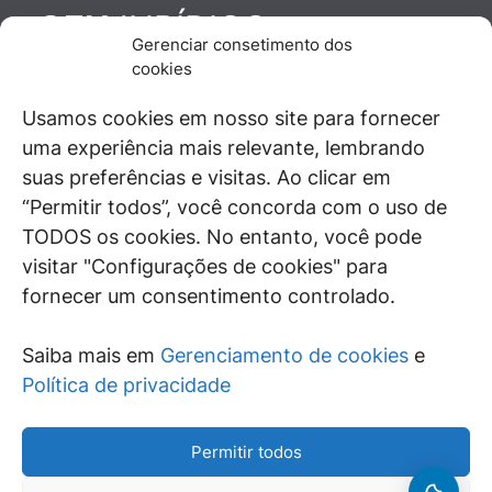
JURÍDICO
GEN
Gerenciar consetimento dos
De maneira independente, os autores e
cookies
colaboradores do GEN Jurídico, renomados
juristas e doutrinadores nacionais, se posicionam
Usamos cookies em nosso site para fornecer
diante de questões relevantes do cotidiano e
uma experiência mais relevante, lembrando
universo jurídico.
suas preferências e visitas. Ao clicar em
“Permitir todos”, você concorda com o uso de
TODOS os cookies. No entanto, você pode
visitar "Configurações de cookies" para
ÁREAS DE INTERESSE
fornecer um consentimento controlado.
SAIBA MAIS
Saiba mais em
Gerenciamento de cookies
e
SIGA
Política de privacidade
Permitir todos