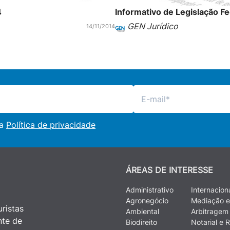
4
Informativo de Legislação F
GEN Jurídico
14/11/2014
 a
Política de privacidade
ÁREAS DE INTERESSE
Administrativo
Internacion
Agronegócio
Mediação e
ristas
Ambiental
Arbitragem
nte de
Biodireito
Notarial e R