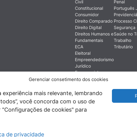
Civil
Penal
Constitucional
Português J
Consumidor
Previdenciá
Direito Comparado
Processo Ci
Direito Digital
Segurança 
Direitos Humanos e
Saúde no T
Fundamentais
Trabalho
ECA
Tributário
Eleitoral
Empreendedorismo
Jurídico
Empresarial
Ética
Gerenciar consetimento dos cookies
Filosofia do Direito
Financeiro e
 experiência mais relevante, lembrando
P
Econômico
ir todos”, você concorda com o uso de
História do Direito
 "Configurações de cookies" para
Imobiliário
ica de privacidade