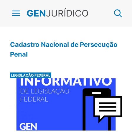
JURÍDICO
GEN
Cadastro Nacional de Persecução
Penal
LEGISLAÇÃO FEDERAL