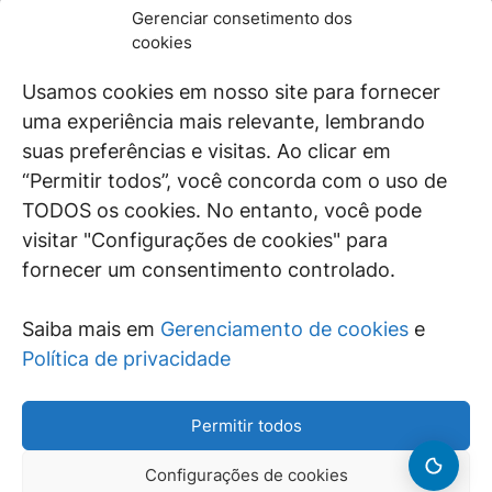
JURÍDICO
GEN
Gerenciar consetimento dos
De maneira independente, os autores e
cookies
colaboradores do GEN Jurídico, renomados
juristas e doutrinadores nacionais, se posicionam
Usamos cookies em nosso site para fornecer
diante de questões relevantes do cotidiano e
uma experiência mais relevante, lembrando
universo jurídico.
suas preferências e visitas. Ao clicar em
“Permitir todos”, você concorda com o uso de
TODOS os cookies. No entanto, você pode
visitar "Configurações de cookies" para
ÁREAS DE INTERESSE
fornecer um consentimento controlado.
SAIBA MAIS
Saiba mais em
Gerenciamento de cookies
e
SIGA
Política de privacidade
Permitir todos
Configurações de cookies