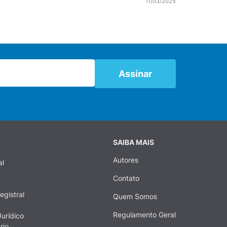
11/03/2025
SAIBA MAIS
Autores
al
Contato
egistral
Quem Somos
Regulamento Geral
urídico
rio