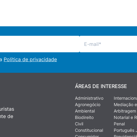
 a
Política de privacidade
ÁREAS DE INTERESSE
Administrativo
Internacion
Agronegócio
Mediação e
ristas
Ambiental
Arbitragem
nte de
Biodireito
Notarial e R
Civil
Penal
Constitucional
Português J
Consumidor
Previdenciá