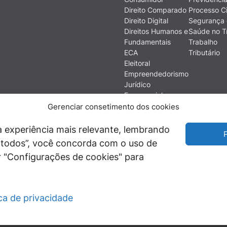
Direito Comparado
Processo Ci
Direito Digital
Segurança 
Direitos Humanos e
Saúde no T
Fundamentais
Trabalho
ECA
Tributário
Eleitoral
Empreendedorismo
Jurídico
Empresarial
Ética
Gerenciar consetimento dos cookies
Filosofia do Direito
Financeiro e
 experiência mais relevante, lembrando
P
Econômico
ir todos”, você concorda com o uso de
História do Direito
 "Configurações de cookies" para
Imobiliário
ica de privacidade