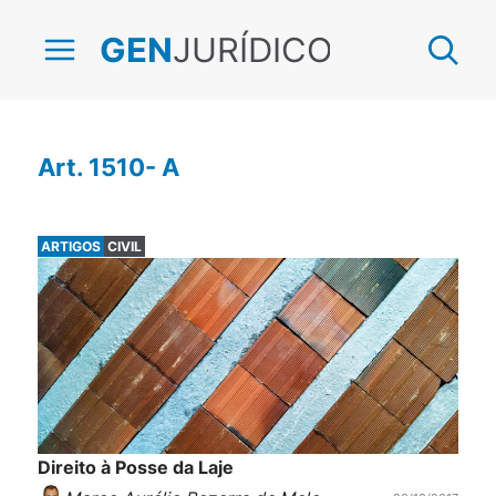
JURÍDICO
GEN
Art. 1510- A
ARTIGOS
CIVIL
Direito à Posse da Laje