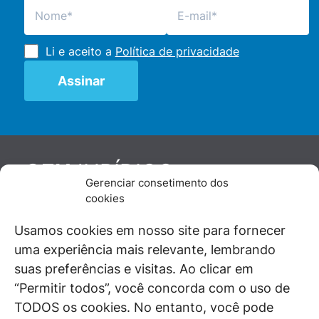
Li e aceito a
Política de privacidade
JURÍDICO
GEN
Gerenciar consetimento dos
De maneira independente, os autores e
cookies
colaboradores do GEN Jurídico, renomados
juristas e doutrinadores nacionais, se posicionam
Usamos cookies em nosso site para fornecer
diante de questões relevantes do cotidiano e
uma experiência mais relevante, lembrando
universo jurídico.
suas preferências e visitas. Ao clicar em
“Permitir todos”, você concorda com o uso de
TODOS os cookies. No entanto, você pode