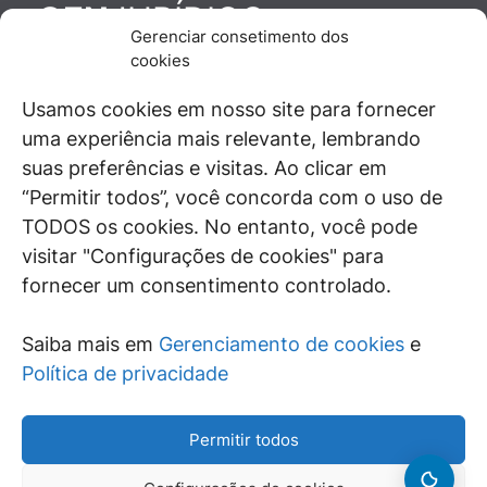
JURÍDICO
GEN
Gerenciar consetimento dos
De maneira independente, os autores e
cookies
colaboradores do GEN Jurídico, renomados
juristas e doutrinadores nacionais, se posicionam
Usamos cookies em nosso site para fornecer
diante de questões relevantes do cotidiano e
uma experiência mais relevante, lembrando
universo jurídico.
suas preferências e visitas. Ao clicar em
“Permitir todos”, você concorda com o uso de
TODOS os cookies. No entanto, você pode
visitar "Configurações de cookies" para
ÁREAS DE INTERESSE
fornecer um consentimento controlado.
SAIBA MAIS
Saiba mais em
Gerenciamento de cookies
e
SIGA
Política de privacidade
Permitir todos