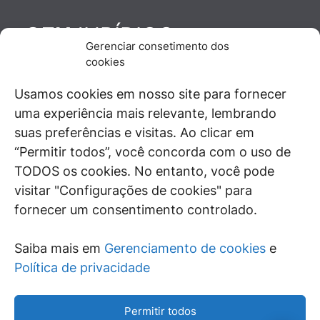
JURÍDICO
GEN
Gerenciar consetimento dos
De maneira independente, os autores e
cookies
colaboradores do GEN Jurídico, renomados
juristas e doutrinadores nacionais, se posicionam
Usamos cookies em nosso site para fornecer
diante de questões relevantes do cotidiano e
uma experiência mais relevante, lembrando
universo jurídico.
suas preferências e visitas. Ao clicar em
“Permitir todos”, você concorda com o uso de
TODOS os cookies. No entanto, você pode
visitar "Configurações de cookies" para
ÁREAS DE INTERESSE
fornecer um consentimento controlado.
SAIBA MAIS
Saiba mais em
Gerenciamento de cookies
e
SIGA
Política de privacidade
Permitir todos