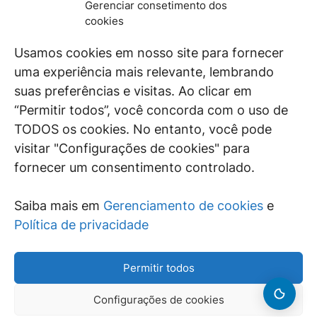
Gerenciar consetimento dos
De maneira independente, os autores e
cookies
colaboradores do GEN Jurídico, renomados
juristas e doutrinadores nacionais, se posicionam
Usamos cookies em nosso site para fornecer
diante de questões relevantes do cotidiano e
uma experiência mais relevante, lembrando
universo jurídico.
suas preferências e visitas. Ao clicar em
“Permitir todos”, você concorda com o uso de
TODOS os cookies. No entanto, você pode
visitar "Configurações de cookies" para
ÁREAS DE INTERESSE
fornecer um consentimento controlado.
SAIBA MAIS
Saiba mais em
Gerenciamento de cookies
e
SIGA
Política de privacidade
Permitir todos
Configurações de cookies