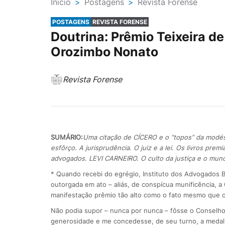
Ínicio
>
Postagens
>
Revista Forense
POSTAGENS
REVISTA FORENSE
Doutrina: Prêmio Teixeira de
Orozimbo Nonato
Revista Forense
SUMÁRIO:
Uma citação de CÍCERO e o “topos” da modést
esfôrço. A jurisprudência. O juiz e a lei. Os livros pr
advogados. LEVI CARNEIRO. O culto da justiça e o mund
* Quando recebi do egrégio, Instituto dos Advogados Br
outorgada em ato – aliás, de conspícua munificência, 
manifestação prêmio tão alto como o fato mesmo que o
Não podia supor – nunca por nunca – fôsse o Conselho
generosidade e me concedesse, de seu turno, a medalha