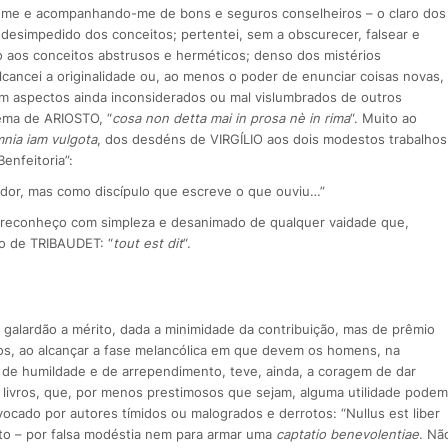
o-me e acompanhando-me de bons e seguros conselheiros – o claro dos
 desimpedido dos conceitos; pertentei, sem a obscurecer, falsear e
o aos conceitos abstrusos e herméticos; denso dos mistérios
ancei a originalidade ou, ao menos o poder de enunciar coisas novas,
m aspectos ainda inconsiderados ou mal vislumbrados de outros
oema de ARIOSTO, “
cosa non detta mai in prosa nè in rima
“. Muito ao
nia iam vulgota
, dos desdéns de VIRGÍLIO aos dois modestos trabalhos
enfeitoria”:
dor, mas como discípulo que escreve o que ouviu…”
: reconheço com simpleza e desanimado de qualquer vaidade que,
do de TRIBAUDET: “
tout est dit
“.
 galardão a mérito, dada a minimidade da contribuição, mas de prêmio
hos, ao alcançar a fase melancólica em que devem os homens, na
de humildade e de arrependimento, teve, ainda, a coragem de dar
livros, que, por menos prestimosos que sejam, alguma utilidade podem
vocado por autores tímidos ou malogrados e derrotos: “Nullus est liber
isto – por falsa modéstia nem para armar uma
captatio benevolentiae
. Nã