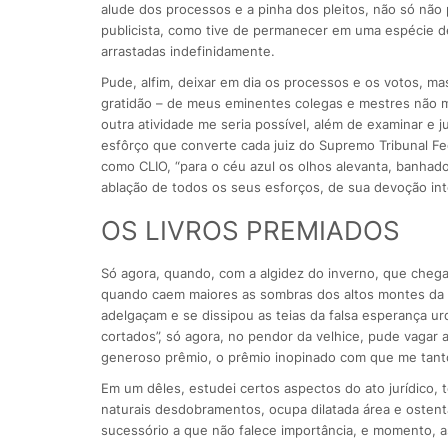
alude dos processos e a pinha dos pleitos, não só não 
publicista, como tive de permanecer em uma espécie de 
arrastadas indefinidamente.
Pude, alfim, deixar em dia os processos e os votos, 
gratidão – de meus eminentes colegas e mestres não 
outra atividade me seria possível, além de examinar e 
esfôrço que converte cada juiz do Supremo Tribunal F
como CLIO, “para o céu azul os olhos alevanta, banhado
ablação de todos os seus esforços, de sua devoção inte
OS LIVROS PREMIADOS
Só agora, quando, com a algidez do inverno, que chega,
quando caem maiores as sombras dos altos montes da 
adelgaçam e se dissipou as teias da falsa esperança ur
cortados”, só agora, no pendor da velhice, pude vagar
generoso prêmio, o prêmio inopinado com que me tanto
Em um dêles, estudei certos aspectos do ato jurídico, t
naturais desdobramentos, ocupa dilatada área e ostent
sucessório a que não falece importância, e momento, a