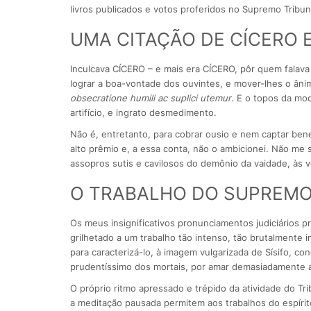
livros publicados e votos proferidos no Supremo Tribun
UMA CITAÇÃO DE CÍCERO 
Inculcava CÍCERO – e mais era CÍCERO, pôr quem falava 
lograr a boa-vontade dos ouvintes, e mover-lhes o âni
obsecratione humili ac suplici utemur
. E o topos da mo
artifício, e ingrato desmedimento.
Não é, entretanto, para cobrar ousio e nem captar be
alto prêmio e, a essa conta, não o ambicionei. Não me s
assopros sutis e cavilosos do demônio da vaidade, às
O TRABALHO DO SUPREMO
Os meus insignificativos pronunciamentos judiciários pr
grilhetado a um trabalho tão intenso, tão brutalmente 
para caracterizá-lo, à imagem vulgarizada de Sísifo, c
prudentíssimo dos mortais, por amar demasiadamente a
O próprio ritmo apressado e trépido da atividade do T
a meditação pausada permitem aos trabalhos do espírito