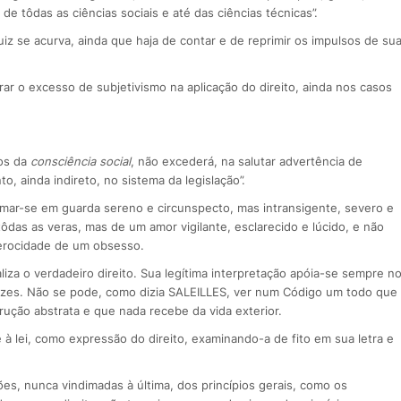
 tôdas as ciências sociais e até das ciências técnicas”.
juiz se acurva, ainda que haja de contar e de reprimir os impulsos de su
o excesso de subjetivismo na aplicação do direito, ainda nos casos
los da
consciência social
, não excederá, na salutar advertência de
 ainda indireto, no sistema da legislação”.
rmar-se em guarda sereno e circunspecto, mas intransigente, severo e
ôdas as veras, mas de um amor vigilante, esclarecido e lúcido, e não
ferocidade de um obsesso.
aliza o verdadeiro direito. Sua legítima interpretação apóia-se sempre n
vêzes. Não se pode, como dizia SALEILLES, ver num Código um todo que
rução abstrata e que nada recebe da vida exterior.
e à lei, como expressão do direito, examinando-a de fito em sua letra e
ões, nunca vindimadas à última, dos princípios gerais, como os