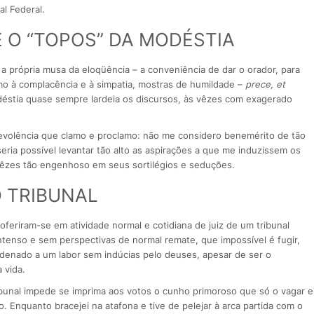
al Federal.
E O “TOPOS” DA MODÉSTIA
a própria musa da eloqüência – a conveniência de dar o orador, para
mo à complacência e à simpatia, mostras de humildade –
prece, et
déstia quase sempre lardeia os discursos, às vêzes com exagerado
nevolência que clamo e proclamo: não me considero benemérito de tão
eria possível levantar tão alto as aspirações a que me induzissem os
 vêzes tão engenhoso em seus sortilégios e seduções.
 TRIBUNAL
oferiram-se em atividade normal e cotidiana de juiz de um tribunal
intenso e sem perspectivas de normal remate, que impossível é fugir,
ondenado a um labor sem indúcias pelo deuses, apesar de ser o
 vida.
ribunal impede se imprima aos votos o cunho primoroso que só o vagar e
. Enquanto bracejei na atafona e tive de pelejar à arca partida com o