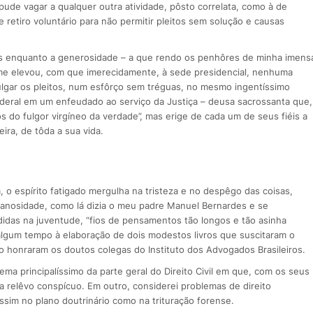
pude vagar a qualquer outra atividade, pôsto correlata, como à de
retiro voluntário para não permitir pleitos sem solução e causas
mas enquanto a generosidade – a que rendo os penhôres de minha imens
me elevou, com que imerecidamente, à sede presidencial, nenhuma
julgar os pleitos, num esfôrço sem tréguas, no mesmo ingentíssimo
ederal em um enfeudado ao serviço da Justiça – deusa sacrossanta que,
s do fulgor virgíneo da verdade”, mas erige de cada um de seus fiéis a
ira, de tôda a sua vida.
 o espírito fatigado mergulha na tristeza e no despêgo das coisas,
anosidade, como lá dizia o meu padre Manuel Bernardes e se
didas na juventude, “fios de pensamentos tão longos e tão asinha
 algum tempo à elaboração de dois modestos livros que suscitaram o
 honraram os doutos colegas do Instituto dos Advogados Brasileiros.
ema principalíssimo da parte geral do Direito Civil em que, com os seus
a relêvo conspícuo. Em outro, considerei problemas de direito
ssim no plano doutrinário como na trituração forense.