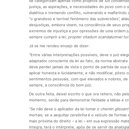
se categorizam apenas como projetos de
ius condendo
justiça, as aspirações, e necessidades do povo com o se
dialética o tremendo conflito, vulnerando e malferindo a
“o grandioso e terrível fenômeno das subversões”, aliá
desjustiças, embora visem, na consciência de seus prop
extremos de injustiça e por opressões de uma ordem jurí
sempre cumprir a lei,
propter vitadum scandalumvel tu
Já se me rendeu ensejo de dizer:
“Entre várias interpretações possíveis, deve o juiz ele
adaptador consciente da lei ao fato, da norma abstrata
deve perder jamais de vista o ponto de partida de sua at
aplicar honesta e lùcidamente, e não modificar, pôsto 
sentimentos pessoais, com que elevados e nobres, de ci
sempre, a consciência do bom juiz.
De outra feita, deixei escrito o que ora reitero, não pe
momento, senão para demonstrar fieldade a idéias e cre
“Se não deve o aplicador da lei tomar o
chemin glissant
mortais; se a
aequitas cerebrina
é o veículo de formas e
mais próxima do direito – a lei – em sua expressão mat
integra, terá o intérprete, após de se servir da
analogia