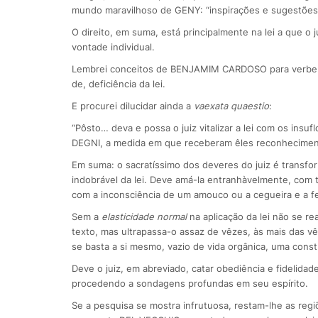
mundo maravilhoso de GENY: “inspirações e sugestões de
O direito, em suma, está principalmente na lei a que o 
vontade individual.
Lembrei conceitos de BENJAMIM CARDOSO para verberar 
de, deficiência da lei.
E procurei dilucidar ainda a
vaexata quaestio
:
“Pôsto… deva e possa o juiz vitalizar a lei com os insuf
DEGNI, a medida em que receberam êles reconhecimento,
Em suma: o sacratíssimo dos deveres do juiz é transfo
indobrável da lei. Deve amá-la entranhàvelmente, com t
com a inconsciência de um amouco ou a cegueira e a 
Sem a
elasticidade normal
na aplicação da lei não se re
texto, mas ultrapassa-o assaz de vêzes, às mais das 
se basta a si mesmo, vazio de vida orgânica, uma const
Deve o juiz, em abreviado, catar obediência e fidelidad
procedendo a sondagens profundas em seu espírito.
Se a pesquisa se mostra infrutuosa, restam-lhe as regi