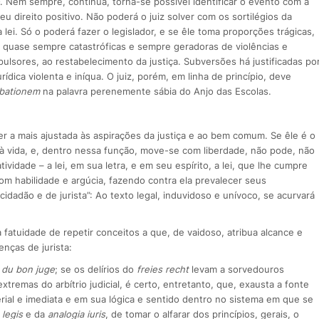
. Nem sempre, continua, torna-se possível identificar o evento com a
u direito positivo. Não poderá o juiz solver com os sortilégios da
 lei. Só o poderá fazer o legislador, e se êle toma proporções trágicas,
s quase sempre catastróficas e sempre geradoras de violências e
ulsores, ao restabelecimento da justiça. Subversões há justificadas po
dica violenta e iníqua. O juiz, porém, em linha de princípio, deve
rbationem
na palavra perenemente sábia do Anjo das Escolas.
ger a mais ajustada às aspirações da justiça e ao bem comum. Se êle é o
 à vida, e, dentro nessa função, move-se com liberdade, não pode, não
ividade – a lei, em sua letra, e em seu espírito, a lei, que lhe cumpre
com habilidade e argúcia, fazendo contra ela prevalecer seus
dadão e de jurista”: Ao texto legal, induvidoso e unívoco, se acurvará
la fatuidade de repetir conceitos a que, de vaidoso, atribua alcance e
nças de jurista:
 du bon juge
; se os delírios do
freies recht
levam a sorvedouros
xtremas do arbítrio judicial, é certo, entretanto, que, exausta a fonte
erial e imediata e em sua lógica e sentido dentro no sistema em que se
 legis
e da
analogia iuris
, de tomar o alfarar dos princípios, gerais, o