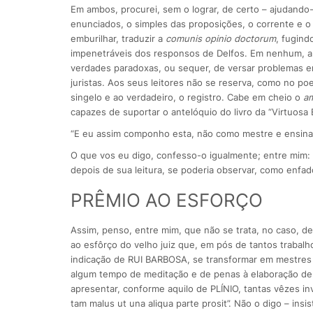
Em ambos, procurei, sem o lograr, de certo – ajudand
enunciados, o simples das proposições, o corrente e o
emburilhar, traduzir a
comunis opinio doctorum
, fugind
impenetráveis dos responsos de Delfos. Em nenhum, alc
verdades paradoxas, ou sequer, de versar problemas e
juristas. Aos seus leitores não se reserva, como no p
singelo e ao verdadeiro, o registro. Cabe em cheio o
am
capazes de suportar o antelóquio do livro da “Virtuosa B
“E eu assim componho esta, não como mestre e ensina
O que vos eu digo, confesso-o igualmente; entre mim
depois de sua leitura, se poderia observar, como enfa
PRÊMIO AO ESFORÇO
Assim, penso, entre mim, que não se trata, no caso, de
ao esfôrço do velho juiz que, em pós de tantos trabal
indicação de RUI BARBOSA, se transformar em mestres 
algum tempo de meditação e de penas à elaboração de 
apresentar, conforme aquilo de PLÍNIO, tantas vêzes in
tam malus ut una aliqua parte prosit”. Não o digo – ins