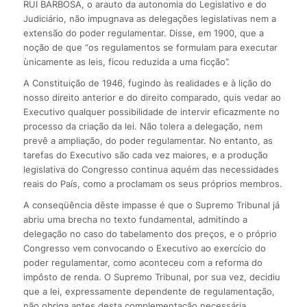
RUI BARBOSA, o arauto da autonomia do Legislativo e do
Judiciário, não impugnava as delegações legislativas nem a
extensão do poder regulamentar. Disse, em 1900, que a
noção de que “os regulamentos se formulam para executar
ùnicamente as leis, ficou reduzida a uma ficção”.
A Constituição de 1946, fugindo às realidades e à lição do
nosso direito anterior e do direito comparado, quis vedar ao
Executivo qualquer possibilidade de intervir eficazmente no
processo da criação da lei. Não tolera a delegação, nem
prevê a ampliação, do poder regulamentar. No entanto, as
tarefas do Executivo são cada vez maiores, e a produção
legislativa do Congresso continua aquém das necessidades
reais do País, como a proclamam os seus próprios membros.
A conseqüência dêste impasse é que o Supremo Tribunal já
abriu uma brecha no texto fundamental, admitindo a
delegação no caso do tabelamento dos preços, e o próprio
Congresso vem convocando o Executivo ao exercício do
poder regulamentar, como aconteceu com a reforma do
impôsto de renda. O Supremo Tribunal, por sua vez, decidiu
que a lei, expressamente dependente de regulamentação,
não obriga antes desta complementação necessária.