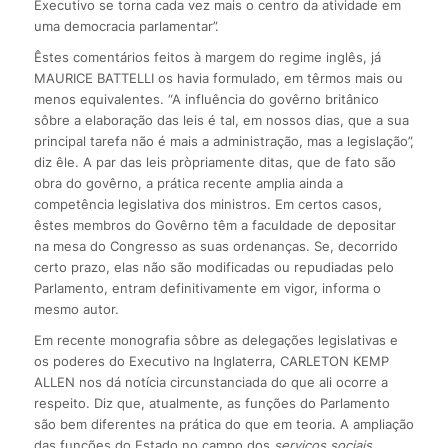
Executivo se torna cada vez mais o centro da atividade em
uma democracia parlamentar”.
Êstes comentários feitos à margem do regime inglês, já
MAURICE BATTELLI os havia formulado, em têrmos mais ou
menos equivalentes. “A influência do govêrno britânico
sôbre a elaboração das leis é tal, em nossos dias, que a sua
principal tarefa não é mais a administração, mas a legislação”,
diz êle. A par das leis pròpriamente ditas, que de fato são
obra do govêrno, a prática recente amplia ainda a
competência legislativa dos ministros. Em certos casos,
êstes membros do Govêrno têm a faculdade de depositar
na mesa do Congresso as suas ordenanças. Se, decorrido
certo prazo, elas não são modificadas ou repudiadas pelo
Parlamento, entram definitivamente em vigor, informa o
mesmo autor.
Em recente monografia sôbre as delegações legislativas e
os poderes do Executivo na Inglaterra, CARLETON KEMP
ALLEN nos dá notícia circunstanciada do que ali ocorre a
respeito. Diz que, atualmente, as funções do Parlamento
são bem diferentes na prática do que em teoria. A ampliação
das funções do Estado no campo dos
serviços sociais