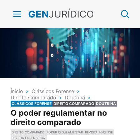
JURÍDICO
GEN
Ínicio
>
Clássicos Forense
>
Direito Comparado
>
Doutrina
>
Revista Forense
CLÁSSICOS FORENSE
DIREITO COMPARADO
DOUTRINA
O poder regulamentar no
direito comparado
DIREITO COMPARADO
PODER REGULAMENTAR
REVISTA FORENSE
REVISTA FORENSE 147