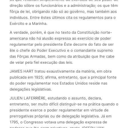
direção sôbre os funcionários e a administração; os que têm
fôrça de lei, obrigando não só ao govêrno, mas também aos
indivíduos. Entre êstes últimos cita os regulamentos para o
Exército e a Marinha.
A verdade, porém, é que no texto da Constituição norte-
americana não há alusão expressa ao exercício de poder
regulamentar pelo presidente Êste decorre do fato de ser
êle o chefe do Poder Executivo e o comandante supremo
das Fôrças Armadas, bem como da atribuição que lhe cabe
de velar pela fiel execução das leis.
JAMES HART tratou exaustivamente da matéria, em obra
publicada em 1925; afirma, entretanto, que a principal fonte
do poder regulamentar nos Estados Unidos reside nas
delegações legislativas.
JULIEN LAFERRIÈRE, estudando o assunto, declara,
entretanto, ser muito difícil distinguir-se na prática quando o
presidente exerce o poder regulamentar em virtude de
prerrogativas próprias ou de delegação legislativa. Já em
1795, o Congresso votava uma delegação expressa de
poderes que lhe eram privativos, anota JOSEPH VAN