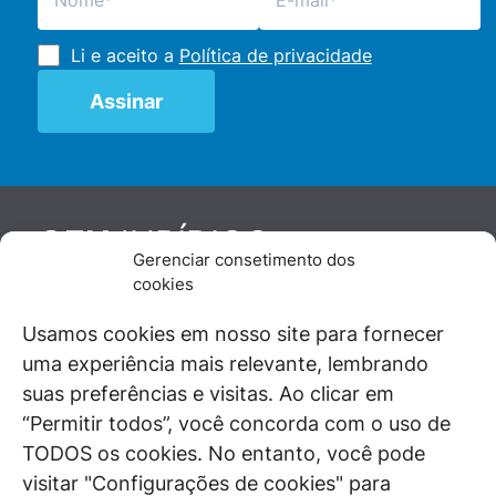
Li e aceito a
Política de privacidade
JURÍDICO
GEN
Gerenciar consetimento dos
De maneira independente, os autores e
cookies
colaboradores do GEN Jurídico, renomados
juristas e doutrinadores nacionais, se posicionam
Usamos cookies em nosso site para fornecer
diante de questões relevantes do cotidiano e
uma experiência mais relevante, lembrando
universo jurídico.
suas preferências e visitas. Ao clicar em
“Permitir todos”, você concorda com o uso de
TODOS os cookies. No entanto, você pode
visitar "Configurações de cookies" para