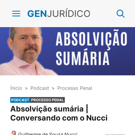
JURÍDICO
GEN
Ínicio
>
Podcast
>
Processo Penal
PODCAST
PROCESSO PENAL
Absolvição sumária |
Conversando com o Nucci
Guilherme de Souza Nucci