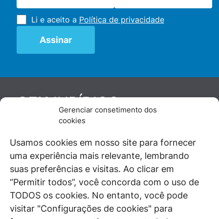
Li e aceito a
Política de privacidade
JURÍDICO
GEN
Gerenciar consetimento dos
De maneira independente, os autores e
cookies
colaboradores do GEN Jurídico, renomados
juristas e doutrinadores nacionais, se posicionam
Usamos cookies em nosso site para fornecer
diante de questões relevantes do cotidiano e
uma experiência mais relevante, lembrando
universo jurídico.
suas preferências e visitas. Ao clicar em
“Permitir todos”, você concorda com o uso de
TODOS os cookies. No entanto, você pode
visitar "Configurações de cookies" para
ÁREAS DE INTERESSE