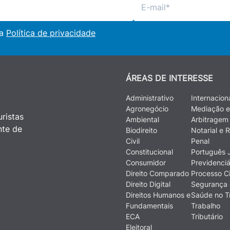
 a
Política de privacidade
ÁREAS DE INTERESSE
Administrativo
Internacion
Agronegócio
Mediação e
ristas
Ambiental
Arbitragem
nte de
Biodireito
Notarial e R
Civil
Penal
Constitucional
Português J
Consumidor
Previdenciá
Direito Comparado
Processo Ci
Direito Digital
Segurança 
Direitos Humanos e
Saúde no T
Fundamentais
Trabalho
ECA
Tributário
Eleitoral