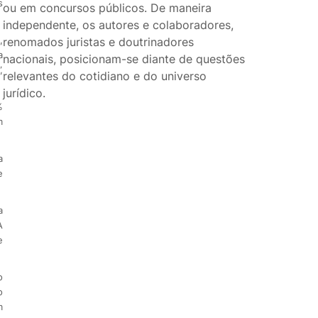
s
ou em concursos públicos. De maneira
independente, os autores e colaboradores,
,
renomados juristas e doutrinadores
a
nacionais, posicionam-se diante de questões
,
relevantes do cotidiano e do universo
jurídico.
%
m
a
e
a
A
e
o
o
m