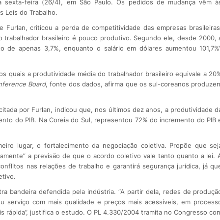
ta sexta-feira (26/4), em São Paulo. Os pedidos de mudança vêm à
s Leis do Trabalho.
 Furlan, criticou a perda de competitividade das empresas brasileiras
o trabalhador brasileiro é pouco produtivo. Segundo ele, desde 2000, 
nto de apenas 3,7%, enquanto o salário em dólares aumentou 101,7%”
 quais a produtividade média do trabalhador brasileiro equivale a 20
nference Board
, fonte dos dados, afirma que os sul-coreanos produze
itada por Furlan, indicou que, nos últimos dez anos, a produtividade d
imento do PIB. Na Coreia do Sul, representou 72% do incremento do PIB 
eiro lugar, o fortalecimento da negociação coletiva. Propõe que sej
amente” a previsão de que o acordo coletivo vale tanto quanto a lei. 
flitos nas relações de trabalho e garantirá segurança jurídica, já qu
tivo.
ra bandeira defendida pela indústria. “A partir dela, redes de produçã
ou serviço com mais qualidade e preços mais acessíveis, em process
s rápida”, justifica o estudo. O PL 4.330/2004 tramita no Congresso co