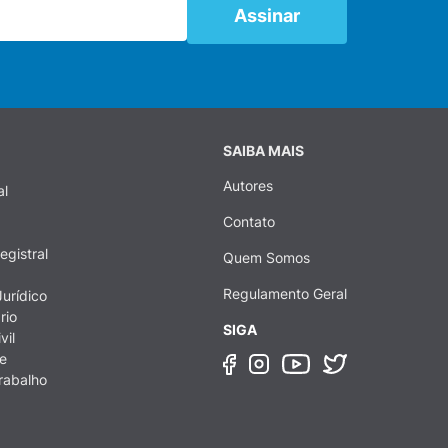
SAIBA MAIS
Autores
al
Contato
egistral
Quem Somos
Regulamento Geral
urídico
rio
SIGA
vil
e
rabalho