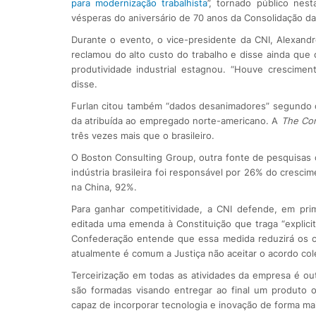
para modernização trabalhista
”, tornado público nes
vésperas do aniversário de 70 anos da Consolidação da
Durante o evento, o vice-presidente da CNI, Alexandre
reclamou do alto custo do trabalho e disse ainda que 
produtividade industrial estagnou. “Houve crescime
disse.
Furlan citou também “dados desanimadores” segundo os
da atribuída ao empregado norte-americano. A
The Co
três vezes mais que o brasileiro.
O Boston Consulting Group, outra fonte de pesquisas c
indústria brasileira foi responsável por 26% do cresc
na China, 92%.
Para ganhar competitividade, a CNI defende, em prim
editada uma emenda à Constituição que traga “explicit
Confederação entende que essa medida reduzirá os con
atualmente é comum a Justiça não aceitar o acordo cole
Terceirização em todas as atividades da empresa é out
são formadas visando entregar ao final um produto 
capaz de incorporar tecnologia e inovação de forma mai