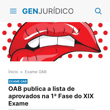
JURÍDICO
GEN
Ínicio
>
Exame OAB
EXAME OAB
OAB publica a lista de
aprovados na 1ª Fase do XIX
Exame