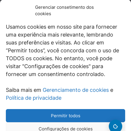
JURÍDICO
GEN
Gerenciar consetimento dos
De maneira independente, os autores e
cookies
colaboradores do GEN Jurídico, renomados
juristas e doutrinadores nacionais, se posicionam
Usamos cookies em nosso site para fornecer
diante de questões relevantes do cotidiano e
uma experiência mais relevante, lembrando
universo jurídico.
suas preferências e visitas. Ao clicar em
“Permitir todos”, você concorda com o uso de
TODOS os cookies. No entanto, você pode
visitar "Configurações de cookies" para
ÁREAS DE INTERESSE
fornecer um consentimento controlado.
SAIBA MAIS
Saiba mais em
Gerenciamento de cookies
e
SIGA
Política de privacidade
Permitir todos
Configurações de cookies