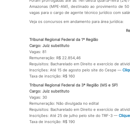
Foram prorrogadas até às 14h desta quarta-feira (24/7
Amazonas (MPE-AM), destinado ao provimento de 50 vag
vagas para o cargo de agente técnico jurídico com salár
Veja os concursos em andamento para área jurídica:
R
Tribunal Regional Federal da 1ª Região
Cargo: Juiz substituto
Vagas: 81
Remuneração: R$ 22.854,46
Requisitos: Bacharelado em Direito e exercício de ativi
Inscrições: Até 15 de agosto pelo site do Cespe —
Cliq
Taxa de inscrição: R$ 160
Tribunal Regional Federal da 3ª Região (MS e SP)
Cargo: Juiz substituto
Vagas: 30
Remuneração: Não divulgada no edital
Requisitos: Bacharelado em Direito e exercício de ativi
Inscrições: Até 25 de julho pelo site do TRF-3 —
Clique
Taxa de inscrição: R$ 190