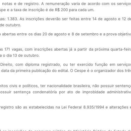
e notas e de registro. A remuneração varia de acordo com os serviço
pe e a taxa de inscrição é de R$ 200 para cada um.
s: 1.383. As inscrições deverão ser feitas entre 14 de agosto e 12 d
 de outubro.
ão abertas entre os dias 20 de agosto e 8 de setembro e a prova objetiv
s 171 vagas, com inscrições abertas já a partir da próxima quarta-feir
a o dia 13 de outubro.
Direito, com diploma registrado, ou ter exercido função em serviço
 data da primeira publicação do edital. O Cespe é o organizador dos trê
tos civis e políticos, ter nacionalidade brasileira, não possuir sentenç
possuir sentença condenatória por ato de improbidade administrativ
 registro são as estabelecidas na Lei Federal 8.935/1994 e alterações 