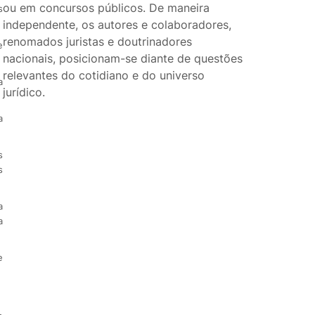
ou em concursos públicos. De maneira
s
independente, os autores e colaboradores,
renomados juristas e doutrinadores
e
nacionais, posicionam-se diante de questões
relevantes do cotidiano e do universo
a
jurídico.
a
s
s
a
a
e