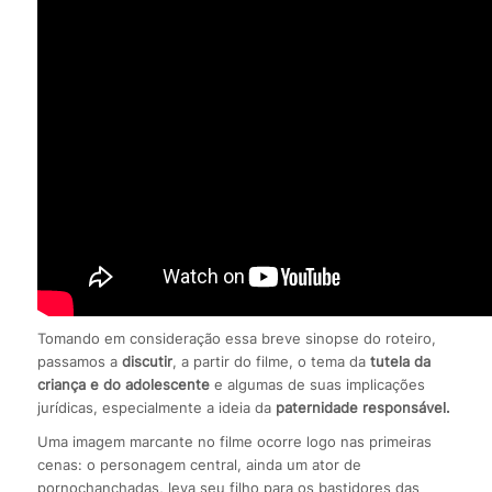
Tomando em consideração essa breve sinopse do roteiro,
passamos a
discutir
, a partir do filme, o tema da
tutela da
criança e do adolescente
e algumas de suas implicações
jurídicas, especialmente a ideia da
paternidade responsável.
Uma imagem marcante no filme ocorre logo nas primeiras
cenas: o personagem central, ainda um ator de
pornochanchadas, leva seu filho para os bastidores das