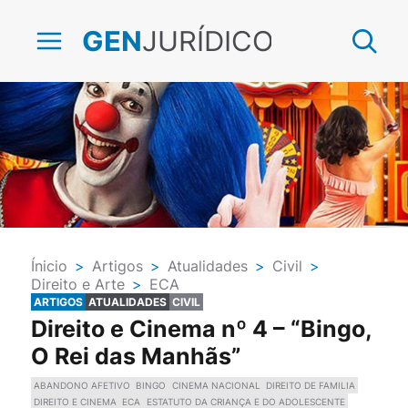
JURÍDICO
GEN
Ínicio
>
Artigos
>
Atualidades
>
Civil
>
Direito e Arte
>
ECA
ARTIGOS
ATUALIDADES
CIVIL
Direito e Cinema nº 4 – “Bingo,
O Rei das Manhãs”
ABANDONO AFETIVO
BINGO
CINEMA NACIONAL
DIREITO DE FAMILIA
DIREITO E CINEMA
ECA
ESTATUTO DA CRIANÇA E DO ADOLESCENTE