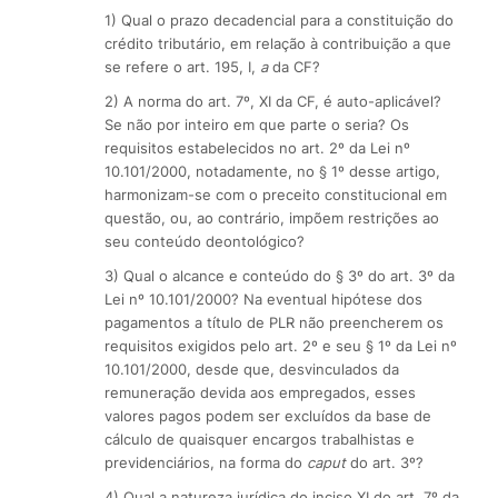
1) Qual o prazo decadencial para a constituição do
crédito tributário, em relação à contribuição a que
se refere o art. 195, I,
a
da CF?
2) A norma do art. 7º, XI da CF, é auto-aplicável?
Se não por inteiro em que parte o seria? Os
requisitos estabelecidos no art. 2º da Lei nº
10.101/2000, notadamente, no § 1º desse artigo,
harmonizam-se com o preceito constitucional em
questão, ou, ao contrário, impõem restrições ao
seu conteúdo deontológico?
3) Qual o alcance e conteúdo do § 3º do art. 3º da
Lei nº 10.101/2000? Na eventual hipótese dos
pagamentos a título de PLR não preencherem os
requisitos exigidos pelo art. 2º e seu § 1º da Lei nº
10.101/2000, desde que, desvinculados da
remuneração devida aos empregados, esses
valores pagos podem ser excluídos da base de
cálculo de quaisquer encargos trabalhistas e
previdenciários, na forma do
caput
do art. 3º?
4) Qual a natureza jurídica do inciso XI do art. 7º da