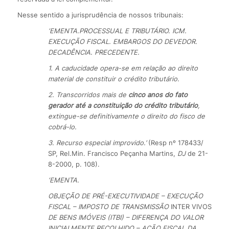
Nesse sentido a jurisprudência de nossos tribunais:
‘EMENTA.
PROCESSUAL E TRIBUTÁRIO. ICM.
EXECUÇÃO FISCAL. EMBARGOS DO DEVEDOR.
DECADÊNCIA. PRECEDENTE.
1. A caducidade opera-se em relação ao direito
material de constituir o crédito tributário.
2. Transcorridos mais de
cinco anos do fato
gerador até a constituição do crédito tributário
,
extingue-se definitivamente o direito do fisco de
cobrá-lo.
3. Recurso especial improvido.’
(Resp nº 178433/
SP, Rel.Min. Francisco Peçanha Martins,
DJ
de 21-
8-2000, p. 108).
‘EMENTA.
OBJEÇÃO DE PRÉ-EXECUTIVIDADE – EXECUÇÃO
FISCAL – IMPOSTO DE TRANSMISSÃO
INTER VIVOS
DE BENS IMÓVEIS (ITBI) – DIFERENÇA DO VALOR
INICIALMENTE RECOLHIDO – AÇÃO FISCAL DA