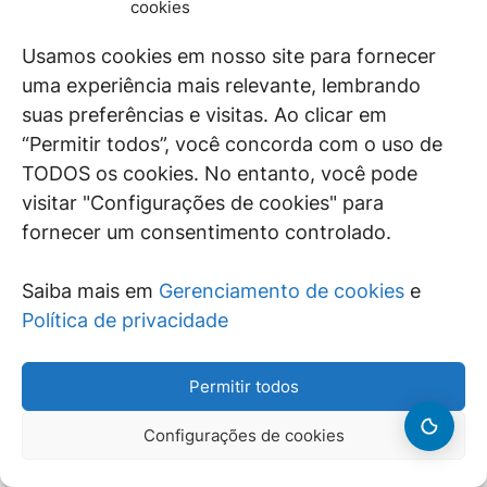
cookies
empresa
.
Usamos cookies em nosso site para fornecer
-Apelação e remessa oficial improvidas.’
(TRF 5ª
Região, AC nº 114325-SE, Rel. Juiz Castro Meira,
uma experiência mais relevante, lembrando
DJ
de 23-2-2001, p. 468).
suas preferências e visitas. Ao clicar em
‘EMENTA.
“Permitir todos”, você concorda com o uso de
CONTRIBUIÇÕES PREVIDENCIÁRIAS. INCIDÊNCIA
TODOS os cookies. No entanto, você pode
SOBRE PARCELAS RECEBIDAS PELOS
visitar "Configurações de cookies" para
EMPREGADOS A TÍTULO DE PARTICIPAÇÃO NOS
fornecer um consentimento controlado.
LUCROS DA EMPRESA. INADMISSIBILIDADE.
1. O
artigo 7º, XI, da Constituição Federal confirma o
direito dos trabalhadores urbanos e rurais em
Saiba mais em
Gerenciamento de cookies
e
participar nos lucros ou resultados da empresa,
Política de privacidade
desvinculada da remuneração
.
Nestes limites, a
regra sempre foi plenamente eficaz, com
aplicabilidade imediata.
2. Existe a possibilidade
Permitir todos
desta eficácia ser contida mediante a
superveniência de uma lei, nos exatos termos do
Configurações de cookies
próprio dispositivo constitucional, mas que
de
forma alguma poderá dispor sobre vincular a