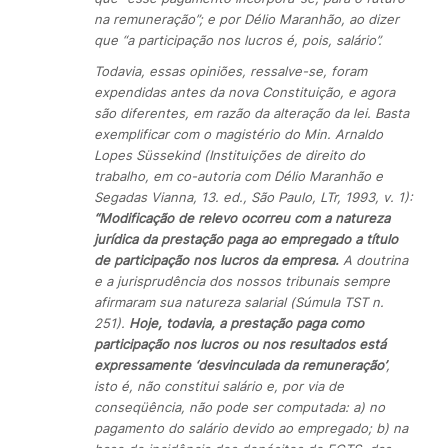
na remuneração”; e por Délio Maranhão, ao dizer
que “a participação nos lucros é, pois, salário”.
Todavia, essas opiniões, ressalve-se, foram
expendidas antes da nova Constituição, e agora
são diferentes, em razão da alteração da lei. Basta
exemplificar com o magistério do Min. Arnaldo
Lopes Süssekind (Instituições de direito do
trabalho, em co-autoria com Délio Maranhão e
Segadas Vianna, 13. ed., São Paulo, LTr, 1993, v. 1):
“Modificação de relevo ocorreu com a natureza
jurídica da prestação paga ao empregado a título
de participação nos lucros da empresa.
A doutrina
e a jurisprudência dos nossos tribunais sempre
afirmaram sua natureza salarial (Súmula TST n.
251).
Hoje, todavia, a prestação paga como
participação nos lucros ou nos resultados está
expressamente ‘desvinculada da remuneração’
,
isto é, não constitui salário e, por via de
conseqüência, não pode ser computada: a) no
pagamento do salário devido ao empregado; b) na