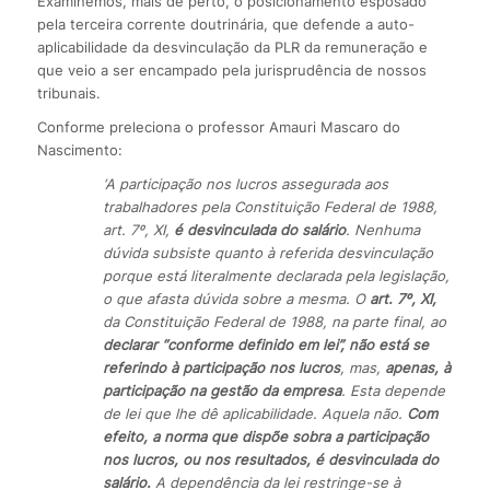
Examinemos, mais de perto, o posicionamento esposado
pela terceira corrente doutrinária, que defende a auto-
aplicabilidade da desvinculação da PLR da remuneração e
que veio a ser encampado pela jurisprudência de nossos
tribunais.
Conforme preleciona o professor Amauri Mascaro do
Nascimento:
‘A participação nos lucros assegurada aos
trabalhadores pela Constituição Federal de 1988,
art. 7º, XI,
é desvinculada do salário
. Nenhuma
dúvida subsiste quanto à referida desvinculação
porque está literalmente declarada pela legislação,
o que afasta dúvida sobre a mesma. O
art. 7º, XI,
da Constituição Federal de 1988, na parte final, ao
declarar “conforme definido em lei”, não está se
referindo à participação nos lucros
, mas,
apenas, à
participação na gestão da empresa
. Esta depende
de lei que lhe dê aplicabilidade. Aquela não.
Com
efeito, a norma que dispõe sobra a participação
nos lucros, ou nos resultados, é desvinculada do
salário.
A dependência da lei restringe-se à