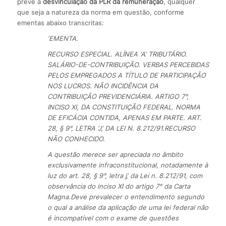
prevê a
desvinculação da PLR da remuneração
, qualquer
que seja a natureza da norma em questão, conforme
ementas abaixo transcritas:
‘EMENTA.
RECURSO ESPECIAL. ALÍNEA ‘A’. TRIBUTÁRIO.
SALÁRIO-DE-CONTRIBUIÇÃO. VERBAS PERCEBIDAS
PELOS EMPREGADOS A TÍTULO DE PARTICIPAÇÃO
NOS LUCROS. NÃO INCIDÊNCIA DA
CONTRIBUIÇÃO PREVIDENCIÁRIA. ARTIGO 7°,
INCISO XI, DA CONSTITUIÇÃO FEDERAL. NORMA
DE EFICÁCIA CONTIDA, APENAS EM PARTE. ART.
28, § 9°, LETRA ‘J’, DA LEI N. 8.212/91.
RECURSO
NÃO CONHECIDO.
A questão merece ser apreciada no âmbito
exclusivamente infraconstitucional, notadamente à
luz do art. 28, § 9°, letra j’, da Lei n. 8.212/91, com
observância do inciso XI do artigo 7° da Carta
Magna.
Deve prevalecer o entendimento segundo
o qual a análise da aplicação de uma lei federal não
é incompatível com o exame de questões