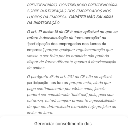
PREVIDENCIÁRIO. CONTRIBUIÇÃO PREVIDENCIÁRIA
SOBRE PARTICIPAÇÃO DOS EMPREGADOS NOS
LUCROS DA EMPRESA.
CARÁTER NÃO SALARIAL
DA PARTICIPAÇÃO
.
O art. 7º inciso XI da CF é auto-aplicável no que se
refere à desvinculação da “
remuneração
” da
“
participação dos empregados nos lucros da
empresa
”,
porque qualquer regulamentação que
viesse a ser feita por lei ordinária não poderia
dispor de forma diferente quanto à desvinculação
de ambos.
O parágrafo 4º do art. 201 da CF não se aplica
à
participação nos lucros
porque esta, ainda que
paga continuamente por vários anos, jamais
poderá ser considerada “habitual”, pois, pela sua
natureza, estará sempre presente a possibilidade
de que em determinado exercício haja prejuízo ao
invés de lucro.
Incabível, portanto, a cobrança de contribuição
Gerenciar consetimento dos
previdenciária sobre a participação nos lucros da