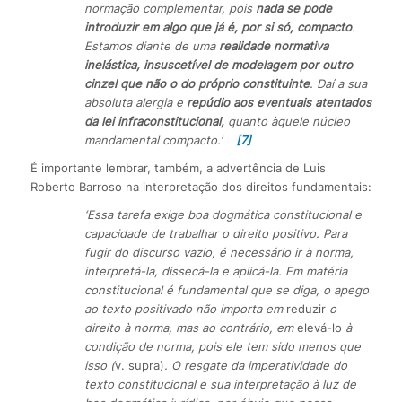
normação complementar, pois
nada se pode
introduzir em algo que já é, por si só, compacto
.
Estamos diante de uma
realidade normativa
inelástica, insuscetível de modelagem por outro
cinzel que não o do próprio constituinte
. Daí a sua
absoluta alergia e
repúdio aos eventuais atentados
da lei infraconstitucional,
quanto àquele núcleo
mandamental compacto.’
[7]
É importante lembrar, também, a advertência de Luis
Roberto Barroso na interpretação dos direitos fundamentais:
‘Essa tarefa exige boa dogmática constitucional e
capacidade de trabalhar o direito positivo. Para
fugir do discurso vazio, é necessário ir à norma,
interpretá-la, dissecá-la e aplicá-la. Em matéria
constitucional é fundamental que se diga, o apego
ao texto positivado não importa em
reduzir
o
direito à norma, mas ao contrário, em
elevá-lo
à
condição de norma, pois ele tem sido menos que
isso (
v. supra)
. O resgate da imperatividade do
texto constitucional e sua interpretação à luz de