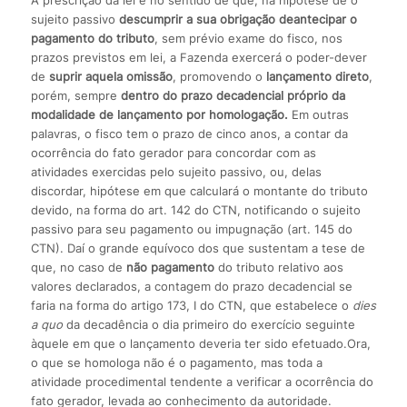
A prescrição da lei é no sentido de que, na hipótese de o
sujeito passivo
descumprir a sua obrigação de
antecipar o
pagamento do tributo
, sem prévio exame do fisco, nos
prazos previstos em lei, a Fazenda exercerá o poder-dever
de
suprir aquela omissão
, promovendo o
lançamento direto
,
porém, sempre
dentro do prazo decadencial próprio da
modalidade de lançamento por homologação.
Em outras
palavras, o fisco tem o prazo de cinco anos, a contar da
ocorrência do fato gerador para concordar com as
atividades exercidas pelo sujeito passivo, ou, delas
discordar, hipótese em que calculará o montante do tributo
devido, na forma do art. 142 do CTN, notificando o sujeito
passivo para seu pagamento ou impugnação (art. 145 do
CTN). Daí o grande equívoco dos que sustentam a tese de
que, no caso de
não pagamento
do tributo relativo aos
valores declarados, a contagem do prazo decadencial se
faria na forma do artigo 173, I do CTN, que estabelece o
dies
a quo
da decadência o dia primeiro do exercício seguinte
àquele em que o lançamento deveria ter sido efetuado.Ora,
o que se homologa não é o pagamento, mas toda a
atividade procedimental tendente a verificar a ocorrência do
fato gerador, levada ao conhecimento da autoridade.