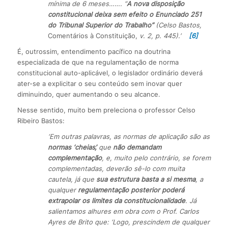
mínima de 6 meses……. “
A nova disposição
constitucional deixa sem efeito o Enunciado 251
do Tribunal Superior do Trabalho”
(Celso Bastos,
Comentários à Constituição,
v. 2, p. 445).’
[6]
É, outrossim, entendimento pacífico na doutrina
especializada de que na regulamentação de norma
constitucional auto-aplicável, o legislador ordinário deverá
ater-se a explicitar o seu conteúdo sem inovar quer
diminuindo, quer aumentando o seu alcance.
Nesse sentido, muito bem preleciona o professor Celso
Ribeiro Bastos:
‘Em outras palavras, as normas de aplicação são as
normas ‘cheias’,
que
não demandam
complementação
, e, muito pelo contrário, se forem
complementadas, deverão sê-lo com muita
cautela, já que
sua estrutura basta a si mesma
, a
qualquer
regulamentação posterior poderá
extrapolar os limites da constitucionalidade
. Já
salientamos alhures em obra com o Prof. Carlos
Ayres de Brito que: ‘Logo, prescindem de qualquer