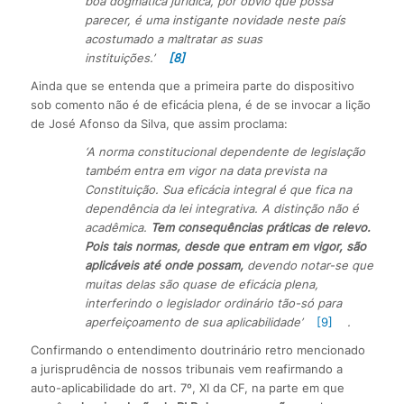
boa dogmática jurídica, por óbvio que possa
parecer, é uma instigante novidade neste país
acostumado a maltratar as suas
instituições.’
[8]
Ainda que se entenda que a primeira parte do dispositivo
sob comento não é de eficácia plena, é de se invocar a lição
de José Afonso da Silva, que assim proclama:
‘A norma constitucional dependente de legislação
também entra em vigor na data prevista na
Constituição. Sua eficácia integral é que fica na
dependência da lei integrativa. A distinção não é
acadêmica.
Tem consequências práticas de relevo.
Pois tais normas, desde que entram em vigor, são
aplicáveis até onde possam,
devendo notar-se que
muitas delas são quase de eficácia plena,
interferindo o legislador ordinário tão-só para
aperfeiçoamento de sua aplicabilidade’
[9]
.
Confirmando o entendimento doutrinário retro mencionado
a jurisprudência de nossos tribunais vem reafirmando a
auto-aplicabilidade do art. 7º, XI da CF, na parte em que