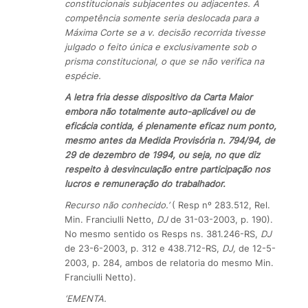
constitucionais subjacentes ou adjacentes. A
competência somente seria deslocada para a
Máxima Corte se a v. decisão recorrida tivesse
julgado o feito única e exclusivamente sob o
prisma constitucional, o que se não verifica na
espécie.
A letra fria desse dispositivo da Carta Maior
embora não totalmente auto-aplicável ou de
eficácia contida, é plenamente eficaz num ponto,
mesmo antes da Medida Provisória n. 794/94, de
29 de dezembro de 1994, ou seja, no que diz
respeito à desvinculação entre participação nos
lucros e remuneração do trabalhador.
Recurso não conhecido.’
( Resp nº 283.512, Rel.
Min. Franciulli Netto,
DJ
de 31-03-2003, p. 190).
No mesmo sentido os Resps ns. 381.246-RS,
DJ
de 23-6-2003, p. 312 e 438.712-RS,
DJ,
de 12-5-
2003, p. 284, ambos de relatoria do mesmo Min.
Franciulli Netto).
‘EMENTA.