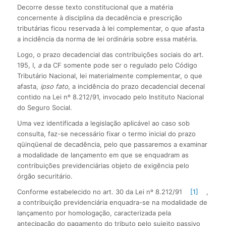
Decorre desse texto constitucional que a matéria
concernente à disciplina da decadência e prescrição
tributárias ficou reservada à lei complementar, o que afasta
a incidência da norma de lei ordinária sobre essa matéria.
Logo, o prazo decadencial das contribuições sociais do art.
195, I,
a
da CF somente pode ser o regulado pelo Código
Tributário Nacional, lei materialmente complementar, o que
afasta,
ipso fato
, a incidência do prazo decadencial decenal
contido na Lei nº 8.212/91, invocado pelo Instituto Nacional
do Seguro Social.
Uma vez identificada a legislação aplicável ao caso sob
consulta, faz-se necessário fixar o termo inicial do prazo
qüinqüenal de decadência, pelo que passaremos a examinar
a modalidade de lançamento em que se enquadram as
contribuições previdenciárias objeto de exigência pelo
órgão securitário.
Conforme estabelecido no art. 30 da Lei nº 8.212/91
[1]
,
a contribuição previdenciária enquadra-se na modalidade de
lançamento por homologação, caracterizada pela
antecipação do pagamento do tributo pelo sujeito passivo