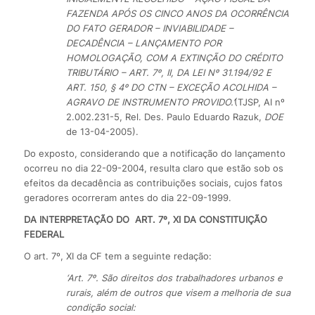
FAZENDA APÓS OS CINCO ANOS DA OCORRÊNCIA
DO FATO GERADOR – INVIABILIDADE –
DECADÊNCIA – LANÇAMENTO POR
HOMOLOGAÇÃO, COM A EXTINÇÃO DO CRÉDITO
TRIBUTÁRIO – ART. 7º, II, DA LEI Nº 31.194/92 E
ART. 150, § 4º DO CTN – EXCEÇÃO ACOLHIDA –
AGRAVO DE INSTRUMENTO PROVIDO.’
(TJSP, AI nº
2.002.231-5, Rel. Des. Paulo Eduardo Razuk,
DOE
de 13-04-2005).
Do exposto, considerando que a notificação do lançamento
ocorreu no dia 22-09-2004, resulta claro que estão sob os
efeitos da decadência as contribuições sociais, cujos fatos
geradores ocorreram antes do dia 22-09-1999.
DA INTERPRETAÇÃO DO
ART. 7º, XI DA CONSTITUIÇÃO
FEDERAL
O art. 7º, XI da CF tem a seguinte redação:
‘Art. 7º. São direitos dos trabalhadores urbanos e
rurais, além de outros que visem a melhoria de sua
condição social: