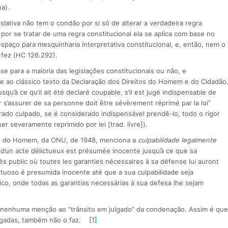
a).
ativa não tem o condão por si só de alterar a verdadeira regra
, por se tratar de uma regra constitucional ela se aplica com base no
aço para mesquinharia interpretativa constitucional, e, então, nem o
 fez (HC 126.292).
e para a maioria das legislações constitucionais ou não, e
te ao clássico texto da Declaração dos Direitos do Homem e do Cidadão
u’à ce qu’il ait été declaré coupable, s’il est jugé indispensable de
ur s’assurer de sa personne doit être sévèrement réprimé par la loi”
do culpado, se é considerado indispensável prendê-lo, todo o rigor
r severamente reprimido por lei [trad. livre]).
tos do Homem, da ONU, de 1948, menciona a
culpabilidade legalmente
e d’un acte délictueux est présumée inocente jusqu’à ce que sa
cès public où toutes les garanties nécessaires à sa défense lui auront
tuoso é presumida inocente até que a sua culpabilidade seja
co, onde todas as garantias necessárias à sua defesa lhe sejam
nenhuma menção ao “trânsito em julgado” da condenação. Assim é que
egadas, também não o faz.
[1]