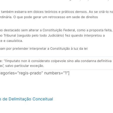
 também esbarra em óbices teóricos e práticos densos. Ao se criá-lo n
ordinária. O que pode gerar um retrocesso em sede de direitos
o destacado sem alterar a Constituição Federal, como a proposta feita,
Tribunal (seguido pelo todo Judiciário) fez quando interpretou a
e e casuística.
m por pretender interpretar a Constituição à luz da lei
: “l’imputato non è considerato colpevole sino alla condanna definitiva
s”, salvo particular exceção.
egories=”regis-prado” numbers=”1″]
 de Delimitação Conceitual