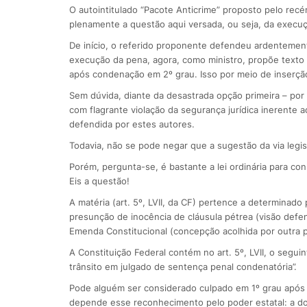
O autointitulado “Pacote Anticrime” proposto pelo rec
plenamente a questão aqui versada, ou seja, da execuç
De início, o referido proponente defendeu ardentemente
execução da pena, agora, como ministro, propõe texto l
após condenação em 2º grau. Isso por meio de inserção
Sem dúvida, diante da desastrada opção primeira – por 
com flagrante violação da segurança jurídica inerente a
defendida por estes autores.
Todavia, não se pode negar que a sugestão da via legis
Porém, pergunta-se, é bastante a lei ordinária para co
Eis a questão!
A matéria (art. 5º, LVII, da CF) pertence a determinado p
presunção de inocência de cláusula pétrea (visão defen
Emenda Constitucional (concepção acolhida por outra p
A Constituição Federal contém no art. 5º, LVII, o segui
trânsito em julgado de sentença penal condenatória”.
Pode alguém ser considerado culpado em 1º grau após 
depende esse reconhecimento pelo poder estatal: a do t