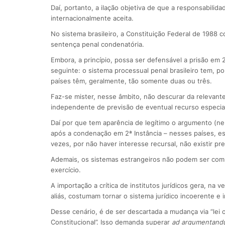
Daí, portanto, a ilação objetiva de que a responsabili
internacionalmente aceita.
No sistema brasileiro, a Constituição Federal de 1988 
sentença penal condenatória.
Embora, a princípio, possa ser defensável a prisão em
seguinte: o sistema processual penal brasileiro tem, po
países têm, geralmente, tão somente duas ou três.
Faz-se mister, nesse âmbito, não descurar da relevante 
independente de previsão de eventual recurso especial
Daí por que tem aparência de legítimo o argumento (n
após a condenação em 2ª Instância – nesses países, es
vezes, por não haver interesse recursal, não existir pr
Ademais, os sistemas estrangeiros não podem ser compa
exercício.
A importação a crítica de institutos jurídicos gera, n
aliás, costumam tornar o sistema jurídico incoerente e 
Desse cenário, é de ser descartada a mudança via “lei 
Constitucional”. Isso demanda superar
ad argumentand