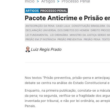
Ínicio
>
Artigos
>
Processo Penal
ARTIGOS
PROCESSO PENAL
Pacote Anticrime e Prisão e
ANTECIPAÇÃO DA PENA
CASO LULA
CONSTITUIÇÃO BRASILEIRA
CU
DECLARAÇÃO UNIVERSAL DOS DIREITOS DO HOMEM
DIREITO PROCE
LEI FUNDAMENTAL
LEI ORDINÁRIA
MINISTRO DA JUSTIÇA SERGIO 
PRISÃO EM 2ª INSTÂNCIA
PRISÃO PREVENTIVA
PRISÃO-PENA
TEXTO
Luiz Regis Prado
Nos textos “Prisão preventiva, prisão-pena e antecipação
debate se centra na análise do Estado Constitucional 
Enquanto, na primeira publicação, constata-se a mácula
da pena; na segunda, verifica-se a fragilidade dos arg
inventada por tribunal, e não por lei ordinária, ao arr
Penais.