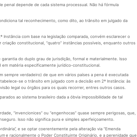
dade penal depende de cada sistema processual. Não há fórmula
condiciona tal reconhecimento, como dito, ao trânsito em julgado da
 2ª Instância com base na legislação comparada, convém esclarecer o
r criação constitucional, “quatro” instâncias possíveis, enquanto outros
garantia do duplo grau de jurisdição, formal e materialmente. Isso
 em matéria especificamente jurídico-constitucional.
em sempre verdadeiro) de que em vários países a pena é executada
tabelece-se o trânsito em julgado com a decisão em 2ª Instância: às
evisão legal ou órgãos para os quais recorrer, entres outros casos.
rados ao sistema brasileiro dada a óbvia impossibilidade de tal
a verdade, “invencionices” ou “engenhocas” quase sempre perigosas, que,
inseguro. Isso não significa pura e simples aperfeiçoamento.
ordinária”, e se optar coerentemente pela alteração via “Emenda
um
e racionalmente o Poder Constituinte Originário, e a perenidade que