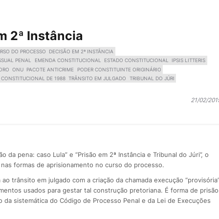
m 2ª Instância
RSO DO PROCESSO
DECISÃO EM 2ª INSTÂNCIA
SSUAL PENAL
EMENDA CONSTITUCIONAL
ESTADO CONSTITUCIONAL
IPSIS LITTERIS
MORO
ONU
PACOTE ANTICRIME
PODER CONSTITUINTE ORIGINÁRIO
 CONSTITUCIONAL DE 1988
TRÂNSITO EM JULGADO
TRIBUNAL DO JÚRI
21/02/201
 da pena: caso Lula” e “Prisão em 2ª Instância e Tribunal do Júri”, o
e nas formas de aprisionamento no curso do processo.
 ao trânsito em julgado com a criação da chamada execução “provisória
umentos usados para gestar tal construção pretoriana. É forma de prisão
epio da sistemática do Código de Processo Penal e da Lei de Execuções