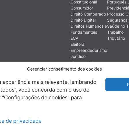
Constitucional
Português J
Consumidor
Previdenciá
Direito Comparado
Processo Ci
Direito Digital
Segurança 
Direitos Humanos e
Saúde no T
Fundamentais
Trabalho
ECA
Tributário
Eleitoral
Empreendedorismo
Jurídico
Empresarial
Ética
Gerenciar consetimento dos cookies
Filosofia do Direito
Financeiro e
 experiência mais relevante, lembrando
P
Econômico
ir todos”, você concorda com o uso de
História do Direito
 "Configurações de cookies" para
Imobiliário
ica de privacidade