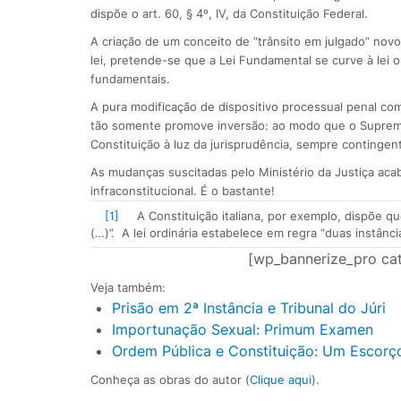
dispõe o art. 60, § 4º, IV, da Constituição Federal.
A criação de um conceito de “trânsito em julgado” novo
lei, pretende-se que a Lei Fundamental se curve à lei 
fundamentais.
A pura modificação de dispositivo processual penal com
tão somente promove inversão: ao modo que o Supremo 
Constituição à luz da jurisprudência, sempre contingent
As mudanças suscitadas pelo Ministério da Justiça acaba
infraconstitucional. É o bastante!
[1]
A Constituição italiana, por exemplo, dispõe que
(…)”. A lei ordinária estabelece em regra “duas instância
[wp_bannerize_pro cat
Veja também:
Prisão em 2ª Instância e Tribunal do Júri
Importunação Sexual: Primum Examen
Ordem Pública e Constituição: Um Escorço
Conheça as obras do autor (
Clique aqui
).