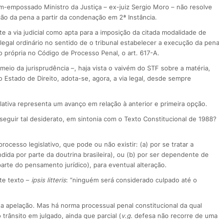
ém-empossado Ministro da Justiça – ex-juiz Sergio Moro – não resolve
ão da pena a partir da condenação em 2ª Instância.
 a via judicial como apta para a imposição da citada modalidade de
egal ordinário no sentido de o tribunal estabelecer a execução da pen
 própria no Código de Processo Penal, o art. 617-A.
meio da jurisprudência –, haja vista o vaivém do STF sobre a matéria,
o Estado de Direito, adota-se, agora, a via legal, desde sempre
lativa representa um avanço em relação à anterior e primeira opção.
nseguir tal desiderato, em sintonia com o Texto Constitucional de 1988?
rocesso legislativo, que pode ou não existir: (a) por se tratar a
dida por parte da doutrina brasileira), ou (b) por ser dependente de
arte do pensamento jurídico), para eventual alteração.
nte texto –
ipsis litteris
: “ninguém será considerado culpado até o
a apelação. Mas há norma processual penal constitucional da qual
rânsito em julgado, ainda que parcial (
v.g.
defesa não recorre de uma