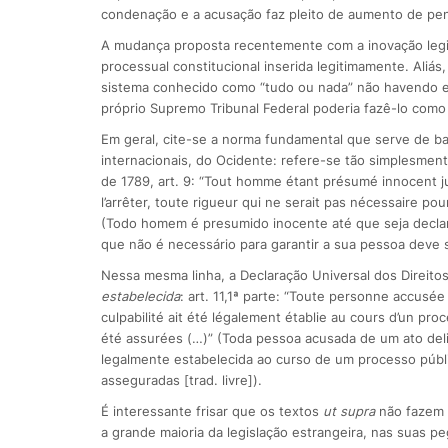
condenação e a acusação faz pleito de aumento de pen
A mudança proposta recentemente com a inovação legisl
processual constitucional inserida legitimamente. Aliás
sistema conhecido como “tudo ou nada” não havendo esp
próprio Supremo Tribunal Federal poderia fazê-lo como
Em geral, cite-se a norma fundamental que serve de bas
internacionais, do Ocidente: refere-se tão simplesmen
de 1789, art. 9: “Tout homme étant présumé innocent jusq
l’arrêter, toute rigueur qui ne serait pas nécessaire po
(Todo homem é presumido inocente até que seja declara
que não é necessário para garantir a sua pessoa deve se
Nessa mesma linha, a Declaração Universal dos Direi
estabelecida
: art. 11,1ª parte: “Toute personne accusé
culpabilité ait été légalement établie au cours d’un pro
été assurées (…)” (Toda pessoa acusada de um ato deli
legalmente estabelecida ao curso de um processo públi
asseguradas [trad. livre]).
É interessante frisar que os textos
ut supra
não fazem 
a grande maioria da legislação estrangeira, nas suas p